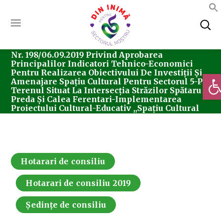
Home
Consiliul Local Sector 5
Ședințe De
Consiliu
Hotarari De Consiliu
Hotărârea
Nr. 198/06.09.2019 Privind Aprobarea
Principalilor Indicatori Tehnico-Economici
Pentru Realizarea Obiectivului De Investiții Și
Deschi
Amenajare Spațiu Cultural Pentru Sectorul 5-Pe
Terenul Situat La Intersecția Străzilor Spătaru
Preda Și Calea Ferentari-Implementarea
Proiectului Cultural-Educativ ,,Spațiu Cultural
Pentru Sectorul 5”
Hotarari de consiliu
Hotarari de consiliu 2019
Ședințe de consiliu