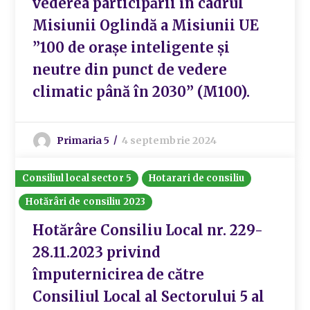
vederea participării în cadrul
Misiunii Oglindă a Misiunii UE
”100 de orașe inteligente și
neutre din punct de vedere
climatic până în 2030” (M100).
Primaria 5
4 septembrie 2024
Consiliul local sector 5
Hotarari de consiliu
Hotărâri de consiliu 2023
Hotărâre Consiliu Local nr. 229-
28.11.2023 privind
împuternicirea de către
Consiliul Local al Sectorului 5 al