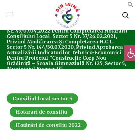
Home
Consiliul Local Sector 5
Hotărârea
Nr. 49/07.04.2022 Pentru Completarea Hotărârii
Consiliului Local Sector 5 Nr. 37/26.02.2021,
Privind Modificarea Și Completarea H.C.L.
Deschi
Sector 5 Nr. 144/30.07.2020, Privind Aprobarea
Actualizării Indicatorilor Tehnico-Economici
Pentru Proiectul ”Construcție Corp Nou
Grădiniță – Școala Gimnazială Nr. 125, Sector 5,
Municipiul București”.
Consiliul local sector 5
Hotarari de consiliu
Hotărâri de consiliu 2022