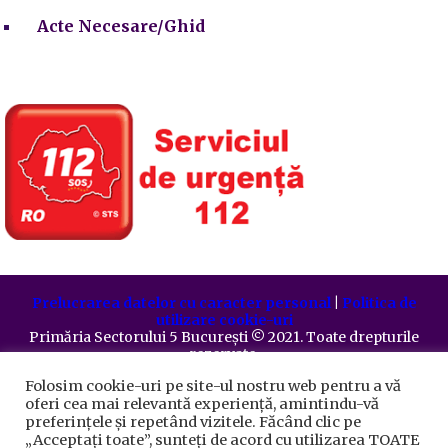
Acte Necesare/Ghid
Prelucrarea datelor cu caracter personal
|
Politica de
utilizare cookie-uri
Primăria Sectorului 5 București
©️
2021. Toate drepturile
rezervate.
Folosim cookie-uri pe site-ul nostru web pentru a vă
oferi cea mai relevantă experiență, amintindu-vă
preferințele și repetând vizitele. Făcând clic pe
„Acceptați toate”, sunteți de acord cu utilizarea TOATE