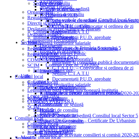
Viceprimari
Ședințe de consiliu
Documente
Secretar General
Convocator de ședință
Proiecte in dezbatere
Organigrama
Hotărâri de consiliu
Documentații PUD
Regulamente
Procese verbale de ședință Consiliul local Secto
Informare și consultare publică documentați
Direcții și servicii
Video Ședințe consiliu
C.T.A.T.U. – Convocator și ordinea de zi
Declarații de avere și interese salariați
Comisii de specialitate
Ședințe C.T.A.T.U
Dezbateri publice
Institutii subordonate
Documentații P.U.D. aprobate
Transparență Decizională
Sectorul 5
Transparența veniturilor salariale
Documente
Străzile administrate de Primăria Sectorului 5
Legislația în baza căreia funcționează instituția
Proiecte in dezbatere
Informații de Interes Public
Legea 544/2001
Documentații PUD
Guvernanță Corporativă
COMISIA PARITARĂ
Informare și consultare publică documentați
Comisia Lege nr. 550/2002
SCIM
C.T.A.T.U. – Convocator și ordinea de zi
Informații financiare
Integritate
Ședințe C.T.A.T.U
Utile
Consiliul local
Documentații P.U.D. aprobate
Contact
Consilieri locali
Transparența veniturilor salariale
Centrul de confidențialitate
Incheiere mandate
Legislația în baza căreia funcționează instituția
Prelucrarea datelor cu caracter personal
Rapoarte de activitate consilieri si comisii 2020-2
Legea 544/2001
Program audiențe
Ședințe de consiliu
COMISIA PARITARĂ
Telefoane utile
Convocator de ședință
SCIM
Ghișeul.ro
Hotărâri de consiliu
Integritate
Asociații de proprietari
Procese verbale de ședință Consiliul local Sector 5
Consiliul local
Autorizații De Construire – Certificate De Urbanism
Video Ședințe consiliu
Consilieri locali
Descărcare Formulare
Comisii de specialitate
Incheiere mandate
Acte Necesare/Ghid
Institutii subordonate
Rapoarte de activitate consilieri si comisii 2020-2
Monitor oficial local
Sectorul 5