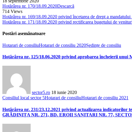
18 septembrie 2020
Hotărârea nr. 170/18.09.2020
Descarcă
714
Views
Hotărârea nr. 169/18.09.2020 privind încetarea de drept a mandatului 
Hotărârea nr. 171/18.09.2020 privind rectificarea bugetului de venituri
Postări asemănatoare
Hotarari de consiliu
Hotarari de consiliu 2020
Ședințe de consiliu
Hotărârea nr. 125/18.06.2020 privind aprobarea încheierii unui 
sector5.ro
18 iunie 2020
Consiliul local sector 5
Hotarari de consiliu
Hotarari de consiliu 2021
Hotărârea nr. 231/23.12.2021 privind actualizarea indicator
GRĂDINIȚA NR. 271, BD. EROII SANITARI NR. 77, SECTO