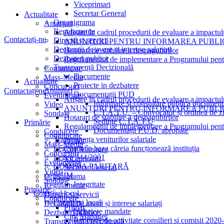
Viceprimari
Secretar General
Actualitate
Organigrama
Anunțuri
Regulamente
Afișare în cadrul procedurii de evaluare a impactul
Contactați-ne
Direcții și servicii
ANUNȚURI PENTRU INFORMAREA PUBLICU
Declarații de avere și interese salariați
Hotarari de stabilire a despagubirilor
Dezbateri publice
Regulamentul de implementare a Programului pentru
Transparență Decizională
Comunicate
Documente
Mass-Media
Actualitate
Proiecte in dezbatere
Concursuri
Anunțuri
Contactați-ne
Documentații PUD
Evenimente
Afișare în cadrul procedurii de evaluare a impactul
Informare și consultare publică document
Video
ANUNȚURI PENTRU INFORMAREA PUBLICU
C.T.A.T.U. – Convocator și ordinea de z
Sondaje
Hotarari de stabilire a despagubirilor
Ședințe C.T.A.T.U
Primărie
Regulamentul de implementare a Programului pentru
Documentații P.U.D. aprobate
Conducere
Comunicate
Transparența veniturilor salariale
Primar
Mass-Media
Legislația în baza căreia funcționează instituția
City Manager
Concursuri
Legea 544/2001
Viceprimari
Evenimente
COMISIA PARITARĂ
Secretar General
Video
SCIM
Organigrama
Sondaje
Integritate
Regulamente
Primărie
Consiliul local
Direcții și servicii
Conducere
Consilieri locali
Declarații de avere și interese salariați
Primar
Incheiere mandate
Dezbateri publice
City Manager
Rapoarte de activitate consilieri si comisii 202
Transparență Decizională