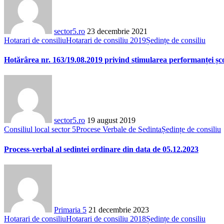
sector5.ro
23 decembrie 2021
Hotarari de consiliu
Hotarari de consiliu 2019
Ședințe de consiliu
Hotărârea nr. 163/19.08.2019 privind stimularea performanței școla
sector5.ro
19 august 2019
Consiliul local sector 5
Procese Verbale de Sedinta
Ședințe de consiliu
Process-verbal al sedintei ordinare din data de 05.12.2023
Primaria 5
21 decembrie 2023
Hotarari de consiliu
Hotarari de consiliu 2018
Ședințe de consiliu