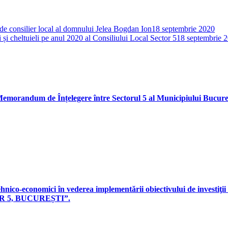
de consilier local al domnului Jelea Bogdan Ion
18 septembrie 2020
 și cheltuieli pe anul 2020 al Consiliului Local Sector 5
18 septembrie 
Memorandum de Înțelegere între Sectorul 5 al Municipiului Bucureșt
ilor tehnico-economici în vederea implementării obiectivului 
R 5, BUCUREȘTI”.