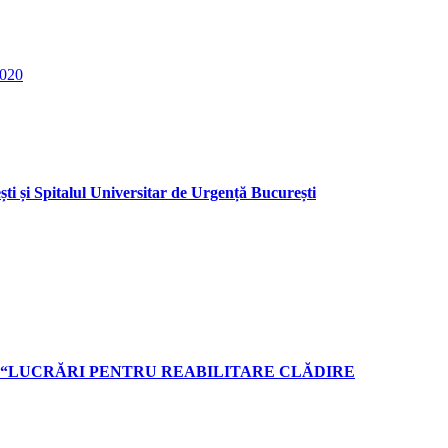
2020
i și Spitalul Universitar de Urgență București
de investiţii “LUCRĂRI PENTRU REABILITARE CLĂDIRE