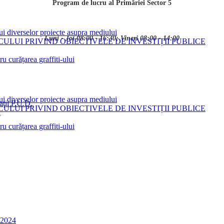
Program de lucru al Primăriei Sector 5
ui diverselor proiecte asupra mediului
Luni - Joi 08:00 - 16:30; Vineri 08:00 - 14:00
LUI PRIVIND OBIECTIVELE DE INVESTIȚII PUBLICE
 curățarea graffiti-ului
ui diverselor proiecte asupra mediului
ații P.U.D.
LUI PRIVIND OBIECTIVELE DE INVESTIȚII PUBLICE
i
 curățarea graffiti-ului
0-2024