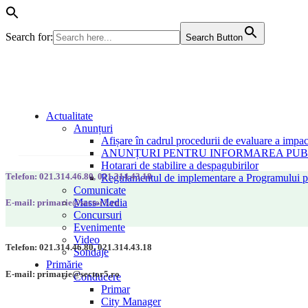
Search for:
Search Button
Actualitate
Anunțuri
Afișare în cadrul procedurii de evaluare a impac
ANUNȚURI PENTRU INFORMAREA PUBLI
Hotarari de stabilire a despagubirilor
Telefon: 021.314.46.80, 021.314.43.18
Regulamentul de implementare a Programului pen
Comunicate
Mass-Media
E-mail: primarie@sector5.ro
Concursuri
Evenimente
Video
Telefon: 021.314.46.80, 021.314.43.18
Sondaje
Primărie
E-mail: primarie@sector5.ro
Conducere
Primar
City Manager