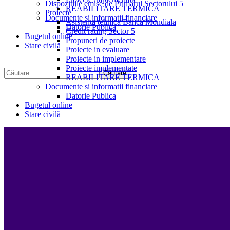
Dispozitiile emise de Primarul Sectorului 5
REABILITARE TERMICA
Proiecte
Documente si informatii financiare
Asistenta tehnica Banca Mondiala
Datorie Publica
Credit rating Sector 5
Bugetul online
Propuneri de proiecte
Stare civilă
Proiecte in evaluare
Proiecte in implementare
Proiecte implementate
REABILITARE TERMICA
Documente si informatii financiare
Datorie Publica
Bugetul online
Stare civilă