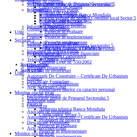
Ședințe de consiliu
Dispozitiile emise de Primarul Sectorului 5
Străzile administrate de Primăria Sectorului 5
Convocator de ședință
Proiecte
Informații de Interes Public
Hotărâri de consiliu
Asistenta tehnica Banca Mondiala
Guvernanță Corporativă
Procese verbale de ședință Consiliul local Sector 5
Credit rating Sector 5
Comisia Lege nr. 550/2002
Video Ședințe consiliu
Propuneri de proiecte
Informații financiare
Comisii de specialitate
Proiecte in evaluare
Utile
Institutii subordonate
Proiecte in implementare
Contact
Sectorul 5
Proiecte implementate
Centrul de confidențialitate
Străzile administrate de Primăria Sectorului 5
REABILITARE TERMICA
Prelucrarea datelor cu caracter personal
Informații de Interes Public
Documente si informatii financiare
Program audiențe
Guvernanță Corporativă
Datorie Publica
Telefoane utile
Comisia Lege nr. 550/2002
Bugetul online
Ghișeul.ro
Informații financiare
Stare civilă
Asociații de proprietari
Utile
Autorizații De Construire – Certificate De Urbanism
Contact
Descărcare Formulare
Centrul de confidențialitate
Acte Necesare/Ghid
Prelucrarea datelor cu caracter personal
Monitor oficial local
Program audiențe
Dispozitiile emise de Primarul Sectorului 5
Telefoane utile
Proiecte
Ghișeul.ro
Asistenta tehnica Banca Mondiala
Asociații de proprietari
Credit rating Sector 5
Autorizații De Construire – Certificate De Urbanism
Propuneri de proiecte
Descărcare Formulare
Proiecte in evaluare
Acte Necesare/Ghid
Proiecte in implementare
Monitor oficial local
Proiecte implementate