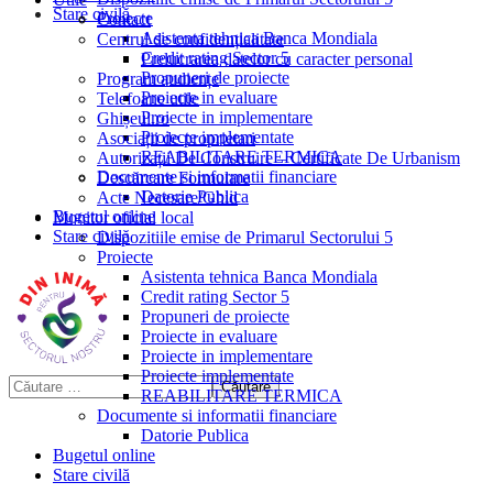
Stare civilă
Proiecte
Contact
Asistenta tehnica Banca Mondiala
Centrul de confidențialitate
Credit rating Sector 5
Prelucrarea datelor cu caracter personal
Propuneri de proiecte
Program audiențe
Proiecte in evaluare
Telefoane utile
Proiecte in implementare
Ghișeul.ro
Proiecte implementate
Asociații de proprietari
REABILITARE TERMICA
Autorizații De Construire – Certificate De Urbanism
Documente si informatii financiare
Descărcare Formulare
Datorie Publica
Acte Necesare/Ghid
Bugetul online
Monitor oficial local
Stare civilă
Dispozitiile emise de Primarul Sectorului 5
Proiecte
Asistenta tehnica Banca Mondiala
Credit rating Sector 5
Propuneri de proiecte
Proiecte in evaluare
Proiecte in implementare
Proiecte implementate
REABILITARE TERMICA
Documente si informatii financiare
Datorie Publica
Bugetul online
Stare civilă