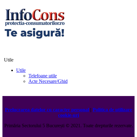
Utile
Utile
Telefoane utile
Acte Necesare/Ghid
Prelucrarea datelor cu caracter personal
|
Politica de utilizare
cookie-uri
Primăria Sectorului 5 București
©️
2021. Toate drepturile rezervate.