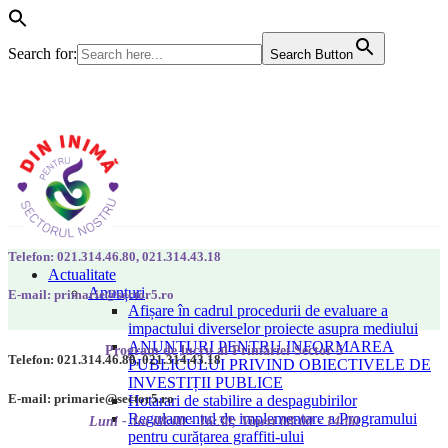
Search for:
Search Button
Telefon: 021.314.46.80, 021.314.43.18
Actualitate
Anunțuri
E-mail: primarie@sector5.ro
Afișare în cadrul procedurii de evaluare a
impactului diverselor proiecte asupra mediului
ANUNȚURI PENTRU INFORMAREA
Program de lucru al Primăriei Sector 5
Telefon: 021.314.46.80, 021.314.43.18
PUBLICULUI PRIVIND OBIECTIVELE DE
INVESTIȚII PUBLICE
E-mail: primarie@sector5.ro
Hotarari de stabilire a despagubirilor
Regulamentul de implementare a Programului
Luni - Joi 08:00 - 16:30; Vineri 08:00 - 14:00
pentru curățarea graffiti-ului