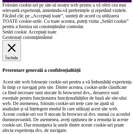
Folosim cookie-uri pe site-ul nostru web pentru a vă oferi cea mai
relevantă experiență, amintindu-vă preferințele și repetând vizitele.
Făcând clic pe „Acceptați toate”, sunteți de acord cu utilizarea
TOATE cookie-urile. Cu toate acestea, puteți vizita „Setări cookie”
pentru a furniza un consimțământ controlat.
Setări cookie
Acceptați toate
Gestionați consimțământul
Închide
Prezentare generală a confidențialității
Acest site web folosește cookie-uri pentru a vă îmbunătăți experiența
în timp ce navigați prin site. Dintre acestea, cookie-urile clasificate
ca fiind necesare sunt stocate în browserul dvs., deoarece sunt
esențiale pentru funcționarea funcționalităților de bază ale site-ului
web. De asemenea, folosim cookie-uri terțe care ne ajută să
analizăm și să înțelegem modul în care utilizați acest site web.
Aceste cookie-uri vor fi stocate în browser-ul dvs. numai cu acordul
dumneavoastră. De asemenea, aveți opțiunea de a renunța la aceste
cookie-uri. Dar renunțarea la unele dintre aceste cookie-uri poate
afecta experiența dvs. de navigare.