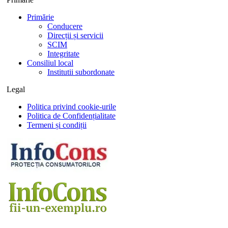
Primărie
Conducere
Direcții și servicii
SCIM
Integritate
Consiliul local
Institutii subordonate
Legal
Politica privind cookie-urile
Politica de Confidențialitate
Termeni și condiții