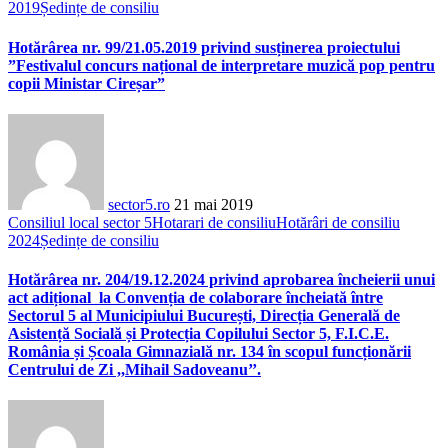
2019
Ședințe de consiliu
Hotărârea nr. 99/21.05.2019 privind susținerea proiectului
”Festivalul concurs național de interpretare muzică pop pentru
copii Ministar Cireșar”
sector5.ro
21 mai 2019
Consiliul local sector 5
Hotarari de consiliu
Hotărâri de consiliu
2024
Ședințe de consiliu
Hotărârea nr. 204/19.12.2024 privind aprobarea încheierii unui
act adițional la Convenția de colaborare încheiată între
Sectorul 5 al Municipiului București, Direcția Generală de
Asistență Socială și Protecția Copilului Sector 5, F.I.C.E.
România și Școala Gimnazială nr. 134 în scopul funcționării
Centrului de Zi ,,Mihail Sadoveanu’’.