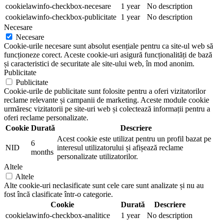
cookielawinfo-checkbox-necesare
1 year
No description
cookielawinfo-checkbox-publicitate
1 year
No description
Necesare
Necesare
Cookie-urile necesare sunt absolut esențiale pentru ca site-ul web să
funcționeze corect. Aceste cookie-uri asigură funcționalități de bază
și caracteristici de securitate ale site-ului web, în mod anonim.
Publicitate
Publicitate
Cookie-urile de publicitate sunt folosite pentru a oferi vizitatorilor
reclame relevante și campanii de marketing. Aceste module cookie
urmăresc vizitatorii pe site-uri web și colectează informații pentru a
oferi reclame personalizate.
Cookie
Durată
Descriere
Acest cookie este utilizat pentru un profil bazat pe
6
NID
interesul utilizatorului și afișează reclame
months
personalizate utilizatorilor.
Altele
Altele
Alte cookie-uri neclasificate sunt cele care sunt analizate și nu au
fost încă clasificate într-o categorie.
Cookie
Durată
Descriere
cookielawinfo-checkbox-analitice
1 year
No description