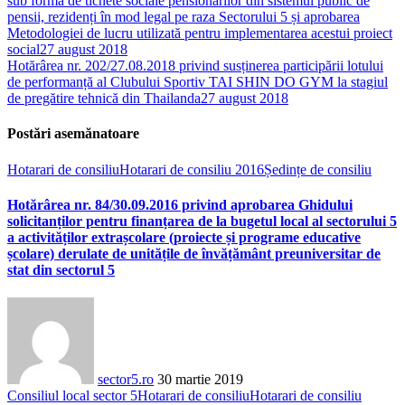
sub formă de tichete sociale pensionarilor din sistemul public de
pensii, rezidenți în mod legal pe raza Sectorului 5 și aprobarea
Metodologiei de lucru utilizată pentru implementarea acestui proiect
social
27 august 2018
Hotărârea nr. 202/27.08.2018 privind susținerea participării lotului
de performanță al Clubului Sportiv TAI SHIN DO GYM la stagiul
de pregătire tehnică din Thailanda
27 august 2018
Postări asemănatoare
Hotarari de consiliu
Hotarari de consiliu 2016
Ședințe de consiliu
Hotărârea nr. 84/30.09.2016 privind aprobarea Ghidului
solicitanților pentru finanțarea de la bugetul local al sectorului 5
a activităților extrașcolare (proiecte și programe educative
școlare) derulate de unitățile de învățământ preuniversitar de
stat din sectorul 5
sector5.ro
30 martie 2019
Consiliul local sector 5
Hotarari de consiliu
Hotarari de consiliu