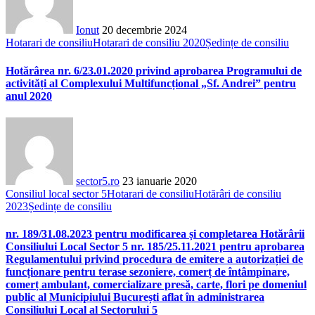
Ionut
20 decembrie 2024
Hotarari de consiliu
Hotarari de consiliu 2020
Ședințe de consiliu
Hotărârea nr. 6/23.01.2020 privind aprobarea Programului de
activități al Complexului Multifuncțional „Sf. Andrei” pentru
anul 2020
sector5.ro
23 ianuarie 2020
Consiliul local sector 5
Hotarari de consiliu
Hotărâri de consiliu
2023
Ședințe de consiliu
nr. 189/31.08.2023 pentru modificarea și completarea Hotărârii
Consiliului Local Sector 5 nr. 185/25.11.2021 pentru aprobarea
Regulamentului privind procedura de emitere a autorizației de
funcționare pentru terase sezoniere, comerț de întâmpinare,
comerț ambulant, comercializare presă, carte, flori pe domeniul
public al Municipiului București aflat în administrarea
Consiliului Local al Sectorului 5