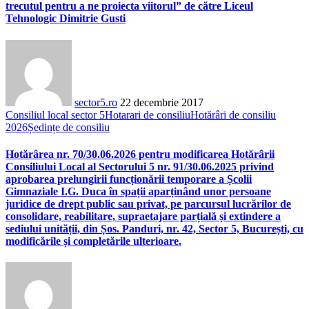
trecutul pentru a ne proiecta viitorul” de către Liceul
Tehnologic Dimitrie Gusti
sector5.ro
22 decembrie 2017
Consiliul local sector 5
Hotarari de consiliu
Hotărâri de consiliu
2026
Ședințe de consiliu
Hotărârea nr. 70/30.06.2026 pentru modificarea Hotărârii
Consiliului Local al Sectorului 5 nr. 91/30.06.2025 privind
aprobarea prelungirii funcționării temporare a Școlii
Gimnaziale I.G. Duca în spații aparținând unor persoane
juridice de drept public sau privat, pe parcursul lucrărilor de
consolidare, reabilitare, supraetajare parțială și extindere a
sediului unității, din Șos. Panduri, nr. 42, Sector 5, București, cu
modificările și completările ulterioare.