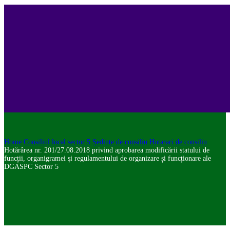
Home
Consiliul local sector 5
Ședințe de consiliu
Hotarari de consiliu
Hotărârea nr. 201/27.08.2018 privind aprobarea modificării statului de
funcții, organigramei și regulamentului de organizare și funcționare ale
DGASPC Sector 5