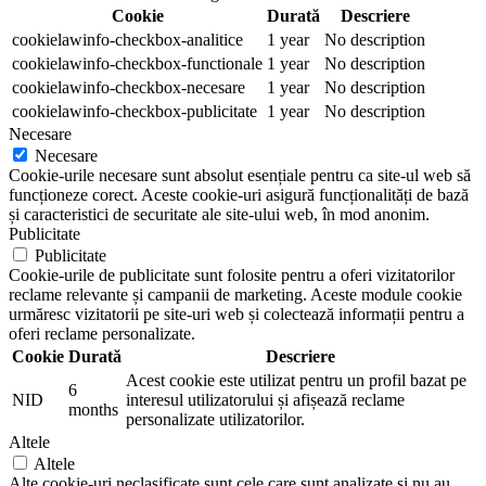
Cookie
Durată
Descriere
cookielawinfo-checkbox-analitice
1 year
No description
cookielawinfo-checkbox-functionale
1 year
No description
cookielawinfo-checkbox-necesare
1 year
No description
cookielawinfo-checkbox-publicitate
1 year
No description
Necesare
Necesare
Cookie-urile necesare sunt absolut esențiale pentru ca site-ul web să
funcționeze corect. Aceste cookie-uri asigură funcționalități de bază
și caracteristici de securitate ale site-ului web, în mod anonim.
Publicitate
Publicitate
Cookie-urile de publicitate sunt folosite pentru a oferi vizitatorilor
reclame relevante și campanii de marketing. Aceste module cookie
urmăresc vizitatorii pe site-uri web și colectează informații pentru a
oferi reclame personalizate.
Cookie
Durată
Descriere
Acest cookie este utilizat pentru un profil bazat pe
6
NID
interesul utilizatorului și afișează reclame
months
personalizate utilizatorilor.
Altele
Altele
Alte cookie-uri neclasificate sunt cele care sunt analizate și nu au