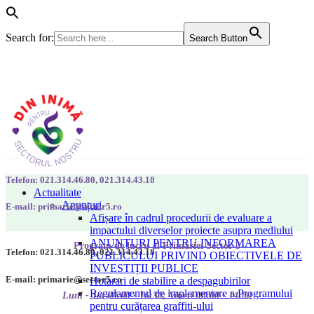
Search for:
Search Button
Telefon: 021.314.46.80, 021.314.43.18
Actualitate
Anunțuri
E-mail: primarie@sector5.ro
Afișare în cadrul procedurii de evaluare a
impactului diverselor proiecte asupra mediului
ANUNȚURI PENTRU INFORMAREA
Program de lucru al Primăriei Sector 5
Telefon: 021.314.46.80, 021.314.43.18
PUBLICULUI PRIVIND OBIECTIVELE DE
INVESTIȚII PUBLICE
E-mail: primarie@sector5.ro
Hotarari de stabilire a despagubirilor
Regulamentul de implementare a Programului
Luni - Joi 08:00 - 16:30; Vineri 08:00 - 14:00
pentru curățarea graffiti-ului