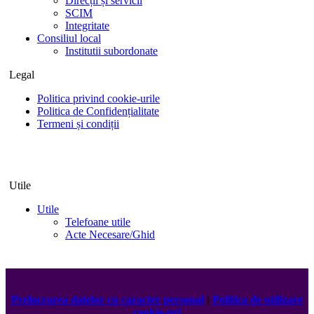
Direcții și servicii
SCIM
Integritate
Consiliul local
Institutii subordonate
Legal
Politica privind cookie-urile
Politica de Confidențialitate
Termeni și condiții
Utile
Utile
Telefoane utile
Acte Necesare/Ghid
Prelucrarea datelor cu caracter personal
|
Politica de utilizare
cookie-uri