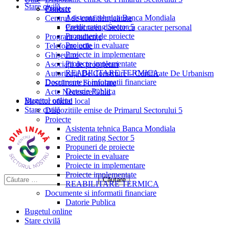
Stare civilă
Proiecte
Contact
Asistenta tehnica Banca Mondiala
Centrul de confidențialitate
Credit rating Sector 5
Prelucrarea datelor cu caracter personal
Propuneri de proiecte
Program audiențe
Proiecte in evaluare
Telefoane utile
Proiecte in implementare
Ghișeul.ro
Proiecte implementate
Asociații de proprietari
REABILITARE TERMICA
Autorizații De Construire – Certificate De Urbanism
Documente si informatii financiare
Descărcare Formulare
Datorie Publica
Acte Necesare/Ghid
Bugetul online
Monitor oficial local
Stare civilă
Dispozitiile emise de Primarul Sectorului 5
Proiecte
Asistenta tehnica Banca Mondiala
Credit rating Sector 5
Propuneri de proiecte
Proiecte in evaluare
Proiecte in implementare
Proiecte implementate
REABILITARE TERMICA
Documente si informatii financiare
Datorie Publica
Bugetul online
Stare civilă