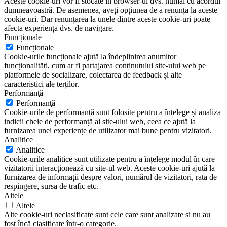
Aceste cookie-uri vor fi stocate în browser-ul dvs. numai cu acordul
dumneavoastră. De asemenea, aveți opțiunea de a renunța la aceste
cookie-uri. Dar renunțarea la unele dintre aceste cookie-uri poate
afecta experiența dvs. de navigare.
Funcționale
Funcționale
Cookie-urile funcționale ajută la îndeplinirea anumitor
funcționalități, cum ar fi partajarea conținutului site-ului web pe
platformele de socializare, colectarea de feedback și alte
caracteristici ale terților.
Performanţă
Performanţă
Cookie-urile de performanță sunt folosite pentru a înțelege și analiza
indicii cheie de performanță ai site-ului web, ceea ce ajută la
furnizarea unei experiențe de utilizator mai bune pentru vizitatori.
Analitice
Analitice
Cookie-urile analitice sunt utilizate pentru a înțelege modul în care
vizitatorii interacționează cu site-ul web. Aceste cookie-uri ajută la
furnizarea de informații despre valori, numărul de vizitatori, rata de
respingere, sursa de trafic etc.
Altele
Altele
Alte cookie-uri neclasificate sunt cele care sunt analizate și nu au
fost încă clasificate într-o categorie.