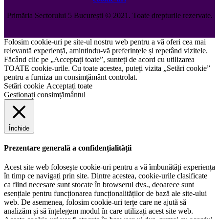
Primăria Sectorului 5 București
©️
2021. Toate drepturile rezervate.
Folosim cookie-uri pe site-ul nostru web pentru a vă oferi cea mai
relevantă experiență, amintindu-vă preferințele și repetând vizitele.
Făcând clic pe „Acceptați toate”, sunteți de acord cu utilizarea
TOATE cookie-urile. Cu toate acestea, puteți vizita „Setări cookie”
pentru a furniza un consimțământ controlat.
Setări cookie
Acceptați toate
Gestionați consimțământul
Închide
Prezentare generală a confidențialității
Acest site web folosește cookie-uri pentru a vă îmbunătăți experiența
în timp ce navigați prin site. Dintre acestea, cookie-urile clasificate
ca fiind necesare sunt stocate în browserul dvs., deoarece sunt
esențiale pentru funcționarea funcționalităților de bază ale site-ului
web. De asemenea, folosim cookie-uri terțe care ne ajută să
analizăm și să înțelegem modul în care utilizați acest site web.