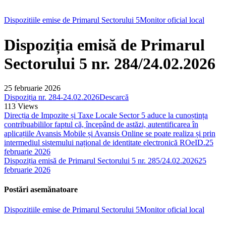
Dispozitiile emise de Primarul Sectorului 5
Monitor oficial local
Dispoziția emisă de Primarul
Sectorului 5 nr. 284/24.02.2026
25 februarie 2026
Dispoziția nr. 284-24.02.2026
Descarcă
113
Views
Direcția de Impozite și Taxe Locale Sector 5 aduce la cunoștința
contribuabililor faptul că, începând de astăzi, autentificarea în
aplicațiile Avansis Mobile și Avansis Online se poate realiza și prin
intermediul sistemului național de identitate electronică ROeID.
25
februarie 2026
Dispoziția emisă de Primarul Sectorului 5 nr. 285/24.02.2026
25
februarie 2026
Postări asemănatoare
Dispozitiile emise de Primarul Sectorului 5
Monitor oficial local