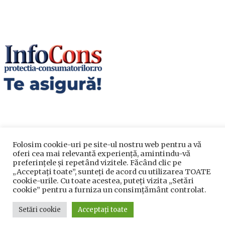
Folosim cookie-uri pe site-ul nostru web pentru a vă
oferi cea mai relevantă experiență, amintindu-vă
Utile
preferințele și repetând vizitele. Făcând clic pe
„Acceptați toate”, sunteți de acord cu utilizarea TOATE
cookie-urile. Cu toate acestea, puteți vizita „Setări
Utile
cookie” pentru a furniza un consimțământ controlat.
Telefoane utile
Setări cookie
Acceptați toate
Acte Necesare/Ghid