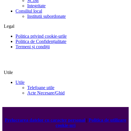
SCIM
Integritate
Consiliul local
Institutii subordonate
Legal
Politica privind cookie-urile
Politica de Confidențialitate
Termeni și condiții
Utile
Utile
Telefoane utile
Acte Necesare/Ghid
Prelucrarea datelor cu caracter personal
|
Politica de utilizare
cookie-uri