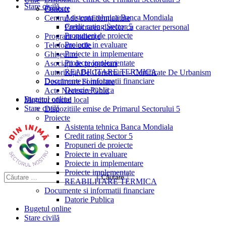
Stare civilă
Proiecte
Contact
Asistenta tehnica Banca Mondiala
Centrul de confidențialitate
Credit rating Sector 5
Prelucrarea datelor cu caracter personal
Propuneri de proiecte
Program audiențe
Proiecte in evaluare
Telefoane utile
Proiecte in implementare
Ghișeul.ro
Proiecte implementate
Asociații de proprietari
REABILITARE TERMICA
Autorizații De Construire – Certificate De Urbanism
Documente si informatii financiare
Descărcare Formulare
Datorie Publica
Acte Necesare/Ghid
Bugetul online
Monitor oficial local
Stare civilă
Dispozitiile emise de Primarul Sectorului 5
Proiecte
Asistenta tehnica Banca Mondiala
Credit rating Sector 5
Propuneri de proiecte
Proiecte in evaluare
Proiecte in implementare
Proiecte implementate
REABILITARE TERMICA
Documente si informatii financiare
Datorie Publica
Bugetul online
Stare civilă