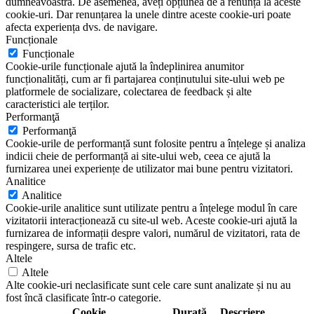
dumneavoastră. De asemenea, aveți opțiunea de a renunța la aceste
cookie-uri. Dar renunțarea la unele dintre aceste cookie-uri poate
afecta experiența dvs. de navigare.
Funcționale
Funcționale
Cookie-urile funcționale ajută la îndeplinirea anumitor
funcționalități, cum ar fi partajarea conținutului site-ului web pe
platformele de socializare, colectarea de feedback și alte
caracteristici ale terților.
Performanţă
Performanţă
Cookie-urile de performanță sunt folosite pentru a înțelege și analiza
indicii cheie de performanță ai site-ului web, ceea ce ajută la
furnizarea unei experiențe de utilizator mai bune pentru vizitatori.
Analitice
Analitice
Cookie-urile analitice sunt utilizate pentru a înțelege modul în care
vizitatorii interacționează cu site-ul web. Aceste cookie-uri ajută la
furnizarea de informații despre valori, numărul de vizitatori, rata de
respingere, sursa de trafic etc.
Altele
Altele
Alte cookie-uri neclasificate sunt cele care sunt analizate și nu au
fost încă clasificate într-o categorie.
Cookie
Durată
Descriere