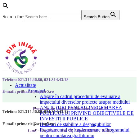
Search for:
Search Button
Telefon: 021.314.46.80, 021.314.43.18
Actualitate
Anunțuri
E-mail: primarie@sector5.ro
Afișare în cadrul procedurii de evaluare a
impactului diverselor proiecte asupra mediului
ANUNȚURI PENTRU INFORMAREA
Program de lucru al Primăriei Sector 5
Telefon: 021.314.46.80, 021.314.43.18
PUBLICULUI PRIVIND OBIECTIVELE DE
INVESTIȚII PUBLICE
E-mail: primarie@sector5.ro
Hotarari de stabilire a despagubirilor
Regulamentul de implementare a Programului
Luni - Joi 08:00 - 16:30; Vineri 08:00 - 14:00
pentru curățarea graffiti-ului