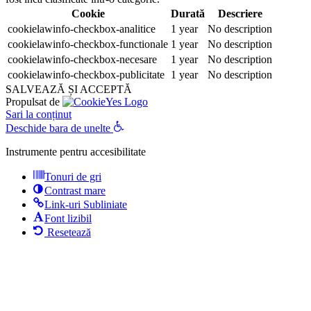
Cookie
Durată
Descriere
cookielawinfo-checkbox-analitice
1 year
No description
cookielawinfo-checkbox-functionale
1 year
No description
cookielawinfo-checkbox-necesare
1 year
No description
cookielawinfo-checkbox-publicitate
1 year
No description
SALVEAZĂ ȘI ACCEPTĂ
Propulsat de
Sari la conținut
Deschide bara de unelte
Instrumente pentru accesibilitate
Tonuri de gri
Contrast mare
Link-uri Subliniate
Font lizibil
Resetează