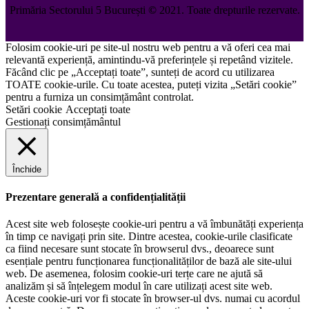
Primăria Sectorului 5 București
©️
2021. Toate drepturile rezervate.
Folosim cookie-uri pe site-ul nostru web pentru a vă oferi cea mai
relevantă experiență, amintindu-vă preferințele și repetând vizitele.
Făcând clic pe „Acceptați toate”, sunteți de acord cu utilizarea
TOATE cookie-urile. Cu toate acestea, puteți vizita „Setări cookie”
pentru a furniza un consimțământ controlat.
Setări cookie
Acceptați toate
Gestionați consimțământul
Închide
Prezentare generală a confidențialității
Acest site web folosește cookie-uri pentru a vă îmbunătăți experiența
în timp ce navigați prin site. Dintre acestea, cookie-urile clasificate
ca fiind necesare sunt stocate în browserul dvs., deoarece sunt
esențiale pentru funcționarea funcționalităților de bază ale site-ului
web. De asemenea, folosim cookie-uri terțe care ne ajută să
analizăm și să înțelegem modul în care utilizați acest site web.
Aceste cookie-uri vor fi stocate în browser-ul dvs. numai cu acordul