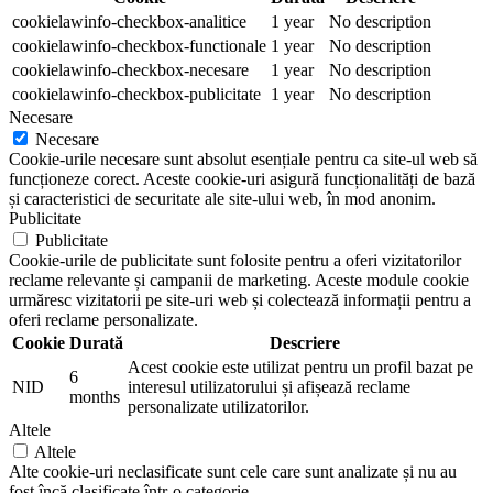
cookielawinfo-checkbox-analitice
1 year
No description
cookielawinfo-checkbox-functionale
1 year
No description
cookielawinfo-checkbox-necesare
1 year
No description
cookielawinfo-checkbox-publicitate
1 year
No description
Necesare
Necesare
Cookie-urile necesare sunt absolut esențiale pentru ca site-ul web să
funcționeze corect. Aceste cookie-uri asigură funcționalități de bază
și caracteristici de securitate ale site-ului web, în mod anonim.
Publicitate
Publicitate
Cookie-urile de publicitate sunt folosite pentru a oferi vizitatorilor
reclame relevante și campanii de marketing. Aceste module cookie
urmăresc vizitatorii pe site-uri web și colectează informații pentru a
oferi reclame personalizate.
Cookie
Durată
Descriere
Acest cookie este utilizat pentru un profil bazat pe
6
NID
interesul utilizatorului și afișează reclame
months
personalizate utilizatorilor.
Altele
Altele
Alte cookie-uri neclasificate sunt cele care sunt analizate și nu au
fost încă clasificate într-o categorie.