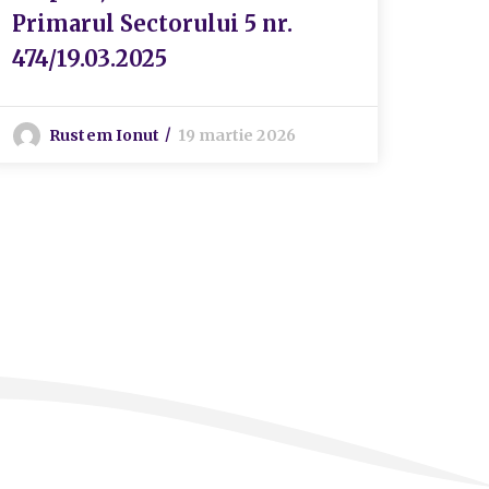
Primarul Sectorului 5 nr.
01.0
474/19.03.2025
P
Rustem Ionut
19 martie 2026