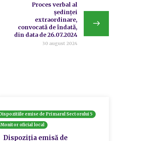
Proces verbal al
ședinței
extraordinare,
convocată de îndată,
din data de 26.07.2024
30 august 2024
Dispozitiile emise de Primarul Sectorului 5
Dispozit
Monitor oficial local
Monitor 
Dispoziția emisă de
Disp