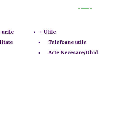
Utile
-urile
Utile
litate
Telefoane utile
Acte Necesare/Ghid