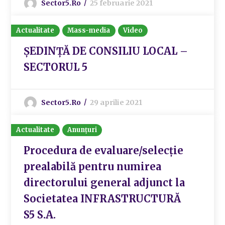
Sector5.ro
25 februarie 2021
Actualitate
Mass-media
Video
ȘEDINȚĂ DE CONSILIU LOCAL –
SECTORUL 5
Sector5.ro
29 aprilie 2021
Actualitate
Anunțuri
Procedura de evaluare/selecție
prealabilă pentru numirea
directorului general adjunct la
Societatea INFRASTRUCTURĂ
S5 S.A.