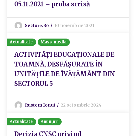
05.11.2021 – proba scrisă
Sector5.ro
10 noiembrie 2021
Actualitate
Mass-media
ACTIVITĂȚI EDUCAȚIONALE DE
TOAMNĂ, DESFĂȘURATE ÎN
UNITĂȚILE DE ÎVĂȚĂMÂNT DIN
SECTORUL 5
Rustem Ionut
22 octombrie 2024
Actualitate
Anunțuri
Decizia CNSC privind