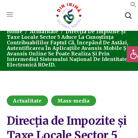
Home
Actualitate
Direcția De Impozite Și
Taxe Locale Sector 5 Aduce La Cunoștința
Contribuabililor Faptul Că, Începând De Astăzi,
Deschi
Autentificarea În Aplicațiile Avansis Mobile Și
Avansis Online Se Poate Realiza Și Prin
Intermediul Sistemului Național De Identitate
Electronică ROeID.
Actualitate
Mass-media
Direcția de Impozite și
Taxe Locale Sector 5