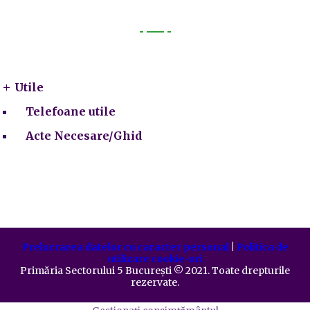
Utile
Utile
Telefoane utile
Acte Necesare/Ghid
Prelucrarea datelor cu caracter personal
|
Politica de
utilizare cookie-uri
Primăria Sectorului 5 București
©️
2021. Toate drepturile
rezervate.