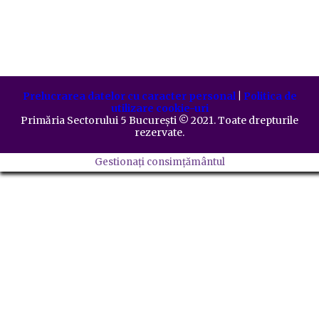
Prelucrarea datelor cu caracter personal
|
Politica de
utilizare cookie-uri
Primăria Sectorului 5 București
©️
2021. Toate drepturile
rezervate.
Gestionați consimțământul