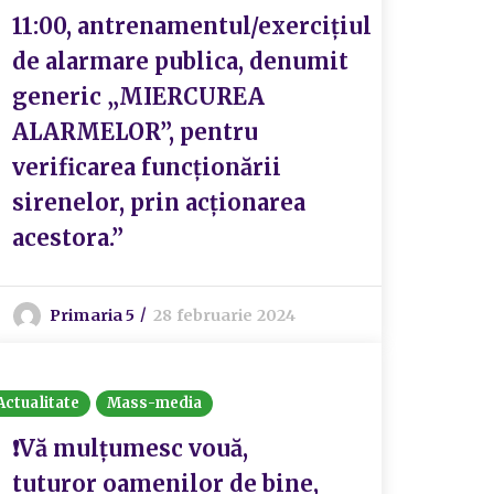
11:00, antrenamentul/exercițiul
de alarmare publica, denumit
generic „MIERCUREA
ALARMELOR”, pentru
verificarea funcționării
sirenelor, prin acționarea
acestora.”
Primaria 5
28 februarie 2024
Actualitate
Mass-media
❗Vă mulțumesc vouă,
tuturor oamenilor de bine,