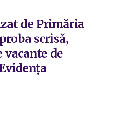
izat de Primăria
proba scrisă,
e vacante de
 Evidența