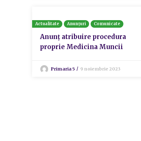
Actualitate
Anunțuri
Comunicate
Anunț atribuire procedura
proprie Medicina Muncii
Primaria 5
9 noiembrie 2023