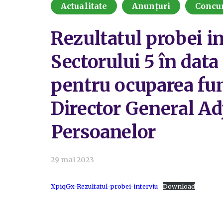
Actualitate
Anunțuri
Concu
Rezultatul probei i
Sectorului 5 în data
pentru ocuparea fun
Director General Ad
Persoanelor
29 mai 2023
XpiqGx-Rezultatul-probei-interviu
Download