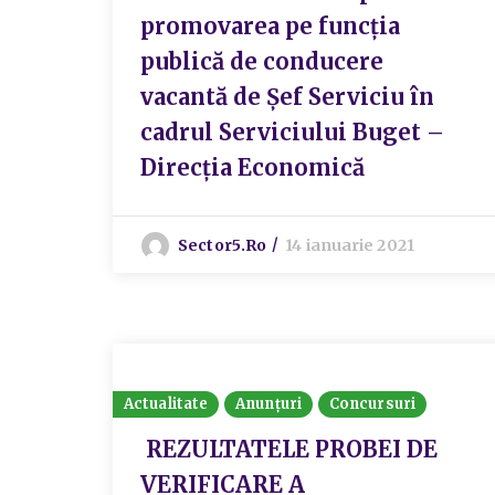
promovarea pe funcţia
publică de conducere
vacantă de Şef Serviciu în
cadrul Serviciului Buget –
Direcţia Economică
Sector5.ro
14 ianuarie 2021
Actualitate
Anunțuri
Concursuri
REZULTATELE PROBEI DE
VERIFICARE A