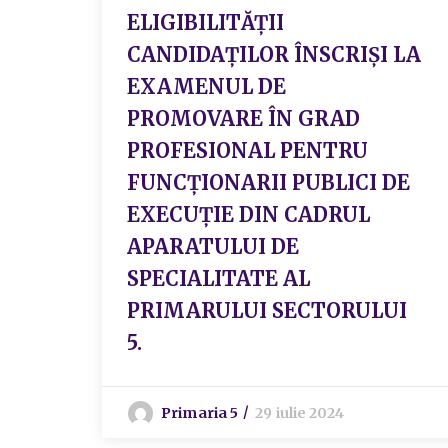
ELIGIBILITĂŢII
CANDIDAŢILOR ÎNSCRIȘI LA
EXAMENUL DE
PROMOVARE ÎN GRAD
PROFESIONAL PENTRU
FUNCȚIONARII PUBLICI DE
EXECUȚIE DIN CADRUL
APARATULUI DE
SPECIALITATE AL
PRIMARULUI SECTORULUI
5.
Primaria 5
29 iulie 2024