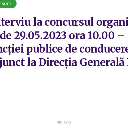
rsuri
nterviu la concursul organ
 de 29.05.2023 ora 10.00 – 
cției publice de conducer
junct la Direcția Generală
402