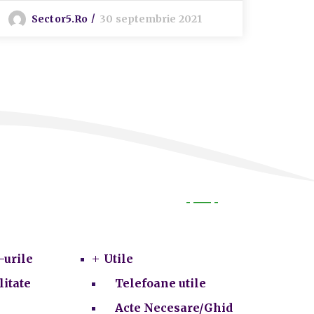
Sector5.ro
30 septembrie 2021
Utile
-urile
Utile
litate
Telefoane utile
Acte Necesare/Ghid