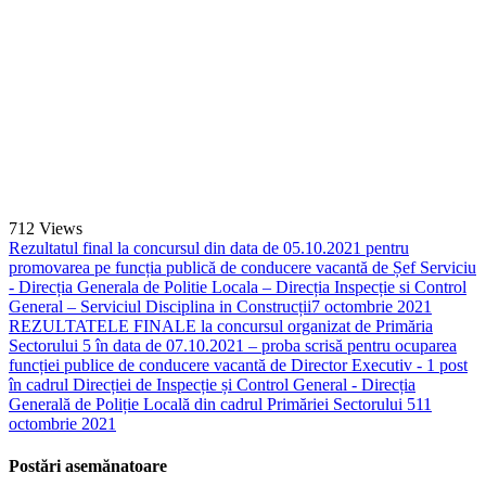
712
Views
Rezultatul final la concursul din data de 05.10.2021 pentru
promovarea pe funcția publică de conducere vacantă de Șef Serviciu
- Direcția Generala de Politie Locala – Direcția Inspecție si Control
General – Serviciul Disciplina in Construcții
7 octombrie 2021
REZULTATELE FINALE la concursul organizat de Primăria
Sectorului 5 în data de 07.10.2021 – proba scrisă pentru ocuparea
funcției publice de conducere vacantă de Director Executiv - 1 post
în cadrul Direcției de Inspecție și Control General - Direcția
Generală de Poliție Locală din cadrul Primăriei Sectorului 5
11
octombrie 2021
Postări asemănatoare