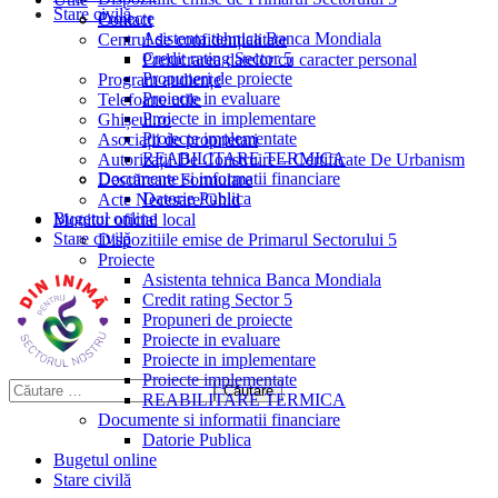
Stare civilă
Proiecte
Contact
Asistenta tehnica Banca Mondiala
Centrul de confidențialitate
Credit rating Sector 5
Prelucrarea datelor cu caracter personal
Propuneri de proiecte
Program audiențe
Proiecte in evaluare
Telefoane utile
Proiecte in implementare
Ghișeul.ro
Proiecte implementate
Asociații de proprietari
REABILITARE TERMICA
Autorizații De Construire – Certificate De Urbanism
Documente si informatii financiare
Descărcare Formulare
Datorie Publica
Acte Necesare/Ghid
Bugetul online
Monitor oficial local
Stare civilă
Dispozitiile emise de Primarul Sectorului 5
Proiecte
Asistenta tehnica Banca Mondiala
Credit rating Sector 5
Propuneri de proiecte
Proiecte in evaluare
Proiecte in implementare
Proiecte implementate
REABILITARE TERMICA
Documente si informatii financiare
Datorie Publica
Bugetul online
Stare civilă