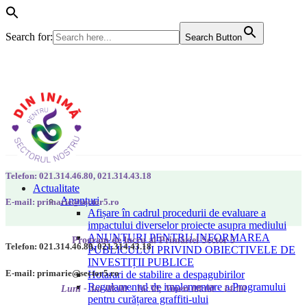
Search for:
Search Button
Telefon: 021.314.46.80, 021.314.43.18
Actualitate
Anunțuri
E-mail: primarie@sector5.ro
Afișare în cadrul procedurii de evaluare a
impactului diverselor proiecte asupra mediului
ANUNȚURI PENTRU INFORMAREA
Program de lucru al Primăriei Sector 5
Telefon: 021.314.46.80, 021.314.43.18
PUBLICULUI PRIVIND OBIECTIVELE DE
INVESTIȚII PUBLICE
E-mail: primarie@sector5.ro
Hotarari de stabilire a despagubirilor
Regulamentul de implementare a Programului
Luni - Joi 08:00 - 16:30; Vineri 08:00 - 14:00
pentru curățarea graffiti-ului