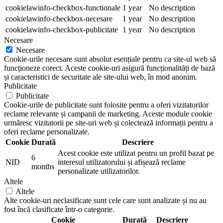
cookielawinfo-checkbox-functionale
1 year
No description
cookielawinfo-checkbox-necesare
1 year
No description
cookielawinfo-checkbox-publicitate
1 year
No description
Necesare
Necesare
Cookie-urile necesare sunt absolut esențiale pentru ca site-ul web să
funcționeze corect. Aceste cookie-uri asigură funcționalități de bază
și caracteristici de securitate ale site-ului web, în mod anonim.
Publicitate
Publicitate
Cookie-urile de publicitate sunt folosite pentru a oferi vizitatorilor
reclame relevante și campanii de marketing. Aceste module cookie
urmăresc vizitatorii pe site-uri web și colectează informații pentru a
oferi reclame personalizate.
Cookie
Durată
Descriere
Acest cookie este utilizat pentru un profil bazat pe
6
NID
interesul utilizatorului și afișează reclame
months
personalizate utilizatorilor.
Altele
Altele
Alte cookie-uri neclasificate sunt cele care sunt analizate și nu au
fost încă clasificate într-o categorie.
Cookie
Durată
Descriere