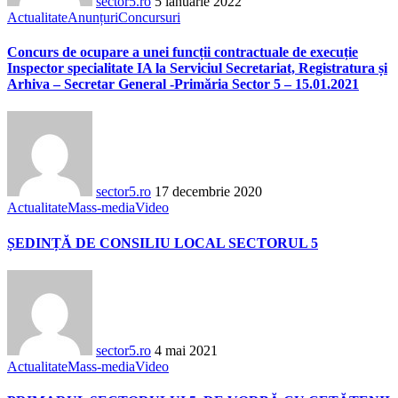
sector5.ro
5 ianuarie 2022
Actualitate
Anunțuri
Concursuri
Concurs de ocupare a unei funcții contractuale de execuție
Inspector specialitate IA la Serviciul Secretariat, Registratura și
Arhiva – Secretar General -Primăria Sector 5 – 15.01.2021
sector5.ro
17 decembrie 2020
Actualitate
Mass-media
Video
ȘEDINȚĂ DE CONSILIU LOCAL SECTORUL 5
sector5.ro
4 mai 2021
Actualitate
Mass-media
Video