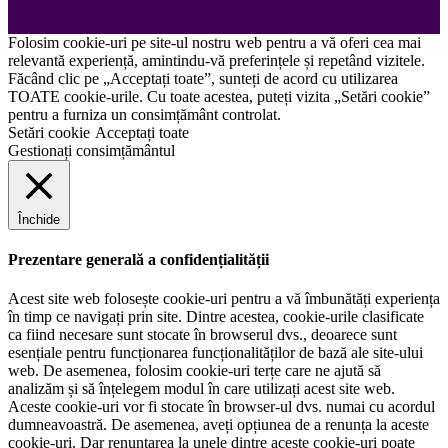
Folosim cookie-uri pe site-ul nostru web pentru a vă oferi cea mai
relevantă experiență, amintindu-vă preferințele și repetând vizitele.
Făcând clic pe „Acceptați toate”, sunteți de acord cu utilizarea
TOATE cookie-urile. Cu toate acestea, puteți vizita „Setări cookie”
pentru a furniza un consimțământ controlat.
Setări cookie
Acceptați toate
Gestionați consimțământul
Închide
Prezentare generală a confidențialității
Acest site web folosește cookie-uri pentru a vă îmbunătăți experiența
în timp ce navigați prin site. Dintre acestea, cookie-urile clasificate
ca fiind necesare sunt stocate în browserul dvs., deoarece sunt
esențiale pentru funcționarea funcționalităților de bază ale site-ului
web. De asemenea, folosim cookie-uri terțe care ne ajută să
analizăm și să înțelegem modul în care utilizați acest site web.
Aceste cookie-uri vor fi stocate în browser-ul dvs. numai cu acordul
dumneavoastră. De asemenea, aveți opțiunea de a renunța la aceste
cookie-uri. Dar renunțarea la unele dintre aceste cookie-uri poate