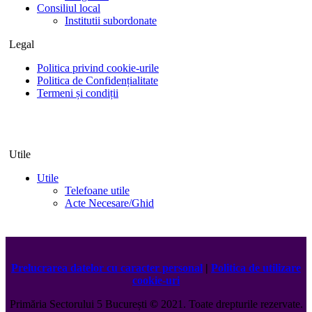
Consiliul local
Institutii subordonate
Legal
Politica privind cookie-urile
Politica de Confidențialitate
Termeni și condiții
Utile
Utile
Telefoane utile
Acte Necesare/Ghid
Prelucrarea datelor cu caracter personal
|
Politica de utilizare
cookie-uri
Primăria Sectorului 5 București
©️
2021. Toate drepturile rezervate.