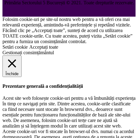
Primăria Sectorului 5 București
©️
2021. Toate drepturile rezervate.
Folosim cookie-uri pe site-ul nostru web pentru a vă oferi cea mai
relevantă experiență, amintindu-vă preferințele și repetând vizitele.
Făcând clic pe „Acceptați toate”, sunteți de acord cu utilizarea
TOATE cookie-urile. Cu toate acestea, puteți vizita „Setări cookie”
pentru a furniza un consimțământ controlat.
Setări cookie
Acceptați toate
Gestionați consimțământul
Închide
Prezentare generală a confidențialității
Acest site web folosește cookie-uri pentru a vă îmbunătăți experiența
în timp ce navigați prin site. Dintre acestea, cookie-urile clasificate
ca fiind necesare sunt stocate în browserul dvs., deoarece sunt
esențiale pentru funcționarea funcționalităților de bază ale site-ului
web. De asemenea, folosim cookie-uri terțe care ne ajută să
analizăm și să înțelegem modul în care utilizați acest site web.
Aceste cookie-uri vor fi stocate în browser-ul dvs. numai cu acordul
dumneavoastră. De asemenea, aveți opțiunea de a renunța la aceste