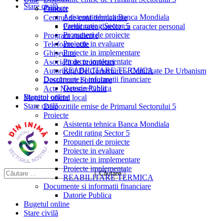
Stare civilă
Proiecte
Contact
Asistenta tehnica Banca Mondiala
Centrul de confidențialitate
Credit rating Sector 5
Prelucrarea datelor cu caracter personal
Propuneri de proiecte
Program audiențe
Proiecte in evaluare
Telefoane utile
Proiecte in implementare
Ghișeul.ro
Proiecte implementate
Asociații de proprietari
REABILITARE TERMICA
Autorizații De Construire – Certificate De Urbanism
Documente si informatii financiare
Descărcare Formulare
Datorie Publica
Acte Necesare/Ghid
Bugetul online
Monitor oficial local
Stare civilă
Dispozitiile emise de Primarul Sectorului 5
Proiecte
Asistenta tehnica Banca Mondiala
Credit rating Sector 5
Propuneri de proiecte
Proiecte in evaluare
Proiecte in implementare
Proiecte implementate
REABILITARE TERMICA
Documente si informatii financiare
Datorie Publica
Bugetul online
Stare civilă