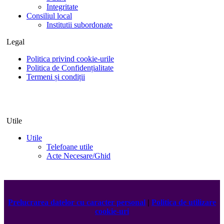
Integritate
Consiliul local
Institutii subordonate
Legal
Politica privind cookie-urile
Politica de Confidențialitate
Termeni și condiții
Utile
Utile
Telefoane utile
Acte Necesare/Ghid
Prelucrarea datelor cu caracter personal
|
Politica de utilizare
cookie-uri