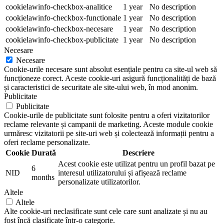
cookielawinfo-checkbox-analitice
1 year
No description
cookielawinfo-checkbox-functionale
1 year
No description
cookielawinfo-checkbox-necesare
1 year
No description
cookielawinfo-checkbox-publicitate
1 year
No description
Necesare
Necesare
Cookie-urile necesare sunt absolut esențiale pentru ca site-ul web să
funcționeze corect. Aceste cookie-uri asigură funcționalități de bază
și caracteristici de securitate ale site-ului web, în mod anonim.
Publicitate
Publicitate
Cookie-urile de publicitate sunt folosite pentru a oferi vizitatorilor
reclame relevante și campanii de marketing. Aceste module cookie
urmăresc vizitatorii pe site-uri web și colectează informații pentru a
oferi reclame personalizate.
Cookie
Durată
Descriere
Acest cookie este utilizat pentru un profil bazat pe
6
NID
interesul utilizatorului și afișează reclame
months
personalizate utilizatorilor.
Altele
Altele
Alte cookie-uri neclasificate sunt cele care sunt analizate și nu au
fost încă clasificate într-o categorie.