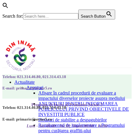
Search for:
Search Button
Telefon: 021.314.46.80, 021.314.43.18
Actualitate
Anunțuri
E-mail: primarie@sector5.ro
Afișare în cadrul procedurii de evaluare a
impactului diverselor proiecte asupra mediului
ANUNȚURI PENTRU INFORMAREA
Program de lucru al Primăriei Sector 5
Telefon: 021.314.46.80, 021.314.43.18
PUBLICULUI PRIVIND OBIECTIVELE DE
INVESTIȚII PUBLICE
E-mail: primarie@sector5.ro
Hotarari de stabilire a despagubirilor
Regulamentul de implementare a Programului
Luni - Joi 08:00 - 16:30; Vineri 08:00 - 14:00
pentru curățarea graffiti-ului