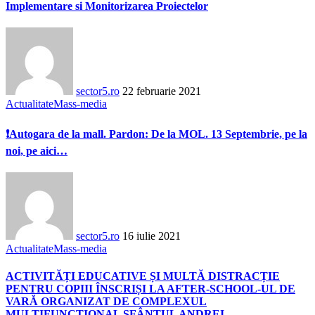
Implementare si Monitorizarea Proiectelor
sector5.ro
22 februarie 2021
Actualitate
Mass-media
❗Autogara de la mall. Pardon: De la MOL. 13 Septembrie, pe la
noi, pe aici…
sector5.ro
16 iulie 2021
Actualitate
Mass-media
ACTIVITĂȚI EDUCATIVE ȘI MULTĂ DISTRACȚIE
PENTRU COPIII ÎNSCRIȘI LA AFTER-SCHOOL-UL DE
VARĂ ORGANIZAT DE COMPLEXUL
MULTIFUNCȚIONAL SFÂNTUL ANDREI