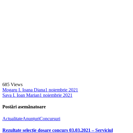
685
Views
Mogaru I. Ioana Diana
1 noiembrie 2021
Sava I. Ioan Marian
1 noiembrie 2021
Postări asemănatoare
Actualitate
Anunțuri
Concursuri
Rezultate selecție dosare concurs 03.03.2021 – Serviciul