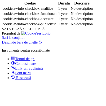
Cookie
Durată
Descriere
cookielawinfo-checkbox-analitice
1 year
No description
cookielawinfo-checkbox-functionale
1 year
No description
cookielawinfo-checkbox-necesare
1 year
No description
cookielawinfo-checkbox-publicitate
1 year
No description
SALVEAZĂ ȘI ACCEPTĂ
Propulsat de
Sari la conținut
Deschide bara de unelte
Instrumente pentru accesibilitate
Tonuri de gri
Contrast mare
Link-uri Subliniate
Font lizibil
Resetează