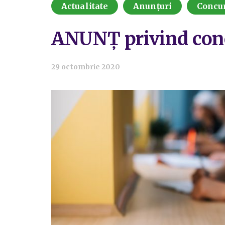
Actualitate
Anunțuri
Concu
ANUNȚ privind conc
29 octombrie 2020