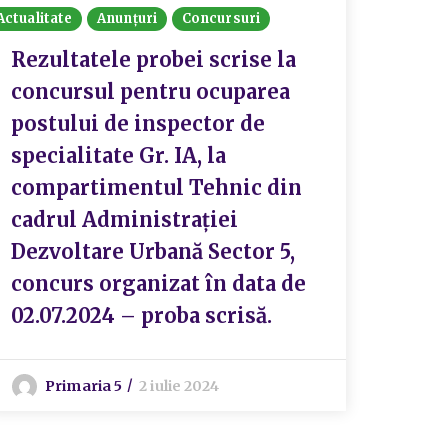
Actualitate
Anunțuri
Concursuri
Actualit
Rezultatele probei scrise la
REZ
concursul pentru ocuparea
CON
postului de inspector de
ADM
specialitate Gr. IA, la
DEZ
compartimentul Tehnic din
SEC
cadrul Administrației
Dezvoltare Urbană Sector 5,
P
concurs organizat în data de
02.07.2024 – proba scrisă.
Primaria 5
2 iulie 2024