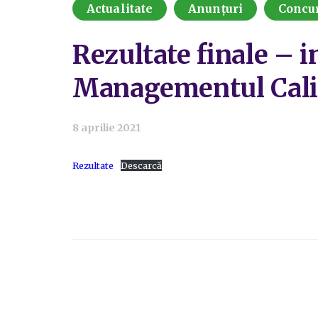
Actualitate
Anunțuri
Concu
Rezultate finale – 
Managementul Calit
8 aprilie 2021
Rezultate
Descarcă