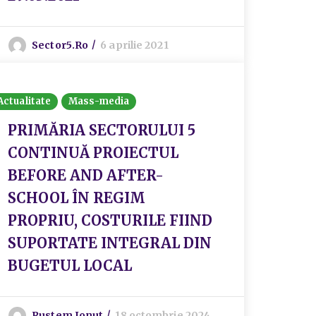
Sector5.ro
6 aprilie 2021
Actualitate
Mass-media
PRIMĂRIA SECTORULUI 5
CONTINUĂ PROIECTUL
BEFORE AND AFTER-
SCHOOL ÎN REGIM
PROPRIU, COSTURILE FIIND
SUPORTATE INTEGRAL DIN
BUGETUL LOCAL
Rustem Ionut
18 octombrie 2024