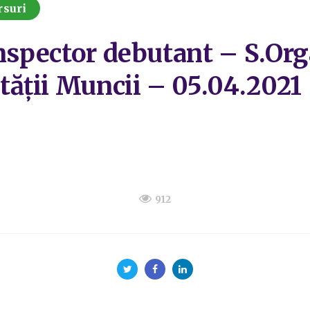
rsuri
inspector debutant – S.Or
ății Muncii – 05.04.2021
912