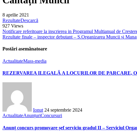
8 aprilie 2021
Rezultate
Descarcă
927
Views
Notificare referitoare la inscrierea in Programul Multianual de Crester
Rezultate finale – inspector debutant – S.Organizarea Muncii și Man
Postări asemănatoare
Actualitate
Mass-media
REZERVAREA ILEGALĂ A LOCURILOR DE PARCARE, O
Ionut
24 septembrie 2024
Actualitate
Anunțuri
Concursuri
Anunț concurs promovare șef serviciu gradul II – Serviciul Orga