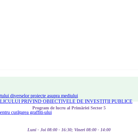
tului diverselor proiecte asupra mediului
CULUI PRIVIND OBIECTIVELE DE INVESTIȚII PUBLICE
Program de lucru al Primăriei Sector 5
tru curățarea graffiti-ului
Luni - Joi 08:00 - 16:30; Vineri 08:00 - 14:00