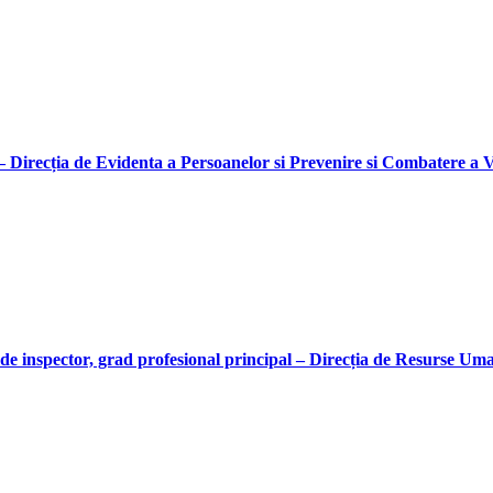
Direcția de Evidenta a Persoanelor si Prevenire si Combatere a Vi
de inspector, grad profesional principal – Direcția de Resurse Um