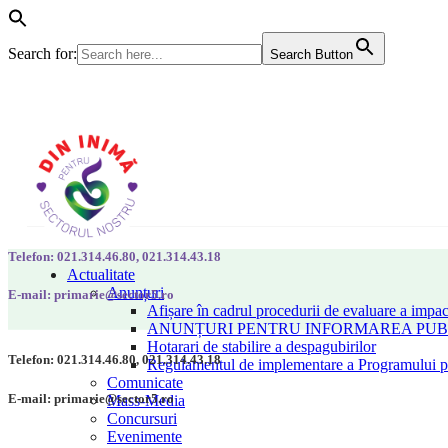
Search for:
Search Button
Telefon: 021.314.46.80, 021.314.43.18
Actualitate
Anunțuri
E-mail: primarie@sector5.ro
Afișare în cadrul procedurii de evaluare a impac
ANUNȚURI PENTRU INFORMAREA PUBLI
Hotarari de stabilire a despagubirilor
Telefon: 021.314.46.80, 021.314.43.18
Regulamentul de implementare a Programului pen
Comunicate
E-mail: primarie@sector5.ro
Mass-Media
Concursuri
Evenimente