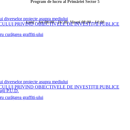
Program de lucru al Primăriei Sector 5
ui diverselor proiecte asupra mediului
Luni - Joi 08:00 - 16:30; Vineri 08:00 - 14:00
LUI PRIVIND OBIECTIVELE DE INVESTIȚII PUBLICE
 curățarea graffiti-ului
ui diverselor proiecte asupra mediului
LUI PRIVIND OBIECTIVELE DE INVESTIȚII PUBLICE
ații P.U.D.
i
 curățarea graffiti-ului