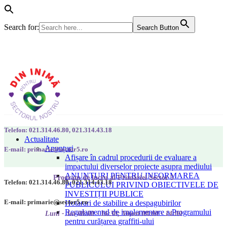
Search for:
Search Button
Telefon: 021.314.46.80, 021.314.43.18
Actualitate
Anunțuri
E-mail: primarie@sector5.ro
Afișare în cadrul procedurii de evaluare a
impactului diverselor proiecte asupra mediului
ANUNȚURI PENTRU INFORMAREA
Program de lucru al Primăriei Sector 5
Telefon: 021.314.46.80, 021.314.43.18
PUBLICULUI PRIVIND OBIECTIVELE DE
INVESTIȚII PUBLICE
E-mail: primarie@sector5.ro
Hotarari de stabilire a despagubirilor
Regulamentul de implementare a Programului
Luni - Joi 08:00 - 16:30; Vineri 08:00 - 14:00
pentru curățarea graffiti-ului