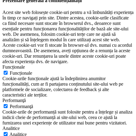
Prezentare generală a confidențialității
Acest site web folosește cookie-uri pentru a vă îmbunătăți experiența
în timp ce navigați prin site. Dintre acestea, cookie-urile clasificate
ca fiind necesare sunt stocate în browserul dvs., deoarece sunt
esențiale pentru funcționarea funcționalităților de bază ale site-ului
web. De asemenea, folosim cookie-uri terțe care ne ajută să
analizăm și să înțelegem modul în care utilizați acest site web.
Aceste cookie-uri vor fi stocate în browser-ul dvs. numai cu acordul
dumneavoastră. De asemenea, aveți opțiunea de a renunța la aceste
cookie-uri. Dar renunțarea la unele dintre aceste cookie-uri poate
afecta experiența dvs. de navigare.
Funcționale
Funcționale
Cookie-urile funcționale ajută la îndeplinirea anumitor
funcționalități, cum ar fi partajarea conținutului site-ului web pe
platformele de socializare, colectarea de feedback și alte
caracteristici ale terților.
Performanţă
Performanţă
Cookie-urile de performanță sunt folosite pentru a înțelege și analiza
indicii cheie de performanță ai site-ului web, ceea ce ajută la
furnizarea unei experiențe de utilizator mai bune pentru vizitatori.
Analitice
Analitice