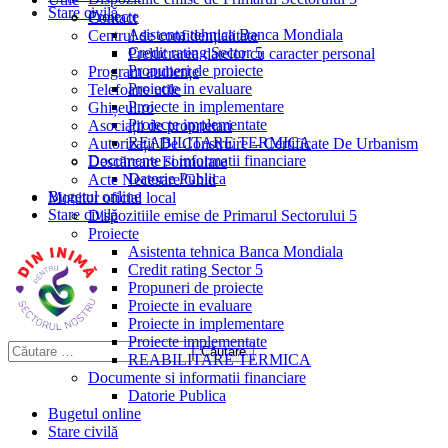
Stare civilă
Proiecte
Contact
Asistenta tehnica Banca Mondiala
Centrul de confidențialitate
Credit rating Sector 5
Prelucrarea datelor cu caracter personal
Propuneri de proiecte
Program audiențe
Proiecte in evaluare
Telefoane utile
Proiecte in implementare
Ghișeul.ro
Proiecte implementate
Asociații de proprietari
REABILITARE TERMICA
Autorizații De Construire – Certificate De Urbanism
Documente si informatii financiare
Descărcare Formulare
Datorie Publica
Acte Necesare/Ghid
Bugetul online
Monitor oficial local
Stare civilă
Dispozitiile emise de Primarul Sectorului 5
Proiecte
Asistenta tehnica Banca Mondiala
Credit rating Sector 5
Propuneri de proiecte
Proiecte in evaluare
Proiecte in implementare
Proiecte implementate
REABILITARE TERMICA
Documente si informatii financiare
Datorie Publica
Bugetul online
Stare civilă