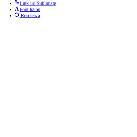
Link-uri Subliniate
Font lizibil
Resetează