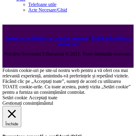
Telefoane utile
Acte Necesare/Ghid
Prelucrarea datelor cu caracter personal
|
Politica de utilizare
cookie-uri
Primăria Sectorului 5 București
©️
2021. Toate drepturile rezervate.
Folosim cookie-uri pe site-ul nostru web pentru a vă oferi cea mai
relevantă experiență, amintindu-vă preferințele și repetând vizitele.
Făcând clic pe „Acceptați toate”, sunteți de acord cu utilizarea
TOATE cookie-urile. Cu toate acestea, puteți vizita „Setări cookie”
pentru a furniza un consimțământ controlat.
Setări cookie
Acceptați toate
Gestionați consimțământul
Închide