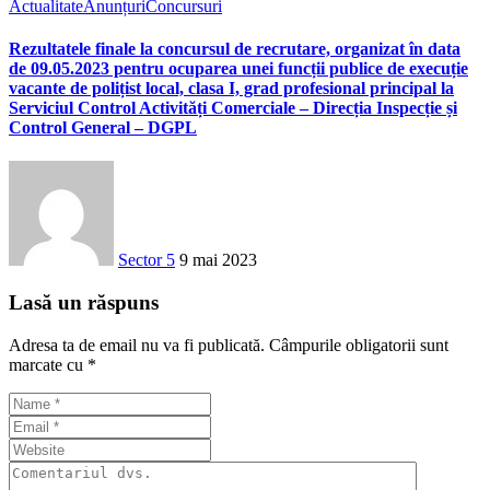
Actualitate
Anunțuri
Concursuri
Rezultatele finale la concursul de recrutare, organizat în data
de 09.05.2023 pentru ocuparea unei funcții publice de execuție
vacante de polițist local, clasa I, grad profesional principal la
Serviciul Control Activități Comerciale – Direcția Inspecție și
Control General – DGPL
Sector 5
9 mai 2023
Lasă un răspuns
Adresa ta de email nu va fi publicată.
Câmpurile obligatorii sunt
marcate cu
*