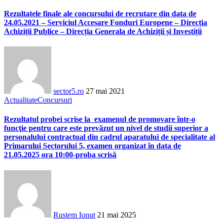
Rezultatele finale ale concursului de recrutare din data de
24.05.2021 – Serviciul Accesare Fonduri Europene – Direcția
Achiziții Publice – Direcția Generala de Achiziții și Investiții
sector5.ro
27 mai 2021
Actualitate
Concursuri
Rezultatul probei scrise la examenul de promovare într-o
funcţie pentru care este prevăzut un nivel de studii superior a
personalului contractual din cadrul aparatului de specialitate al
Primarului Sectorului 5, examen organizat în data de
21.05.2025 ora 10:00-proba scrisă
Rustem Ionut
21 mai 2025