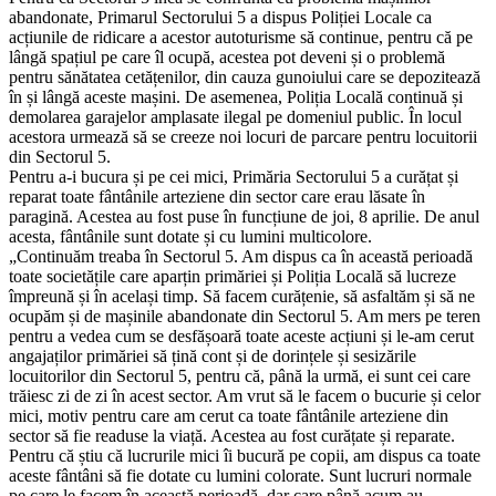
abandonate, Primarul Sectorului 5 a dispus Poliției Locale ca
acțiunile de ridicare a acestor autoturisme să continue, pentru că pe
lângă spațiul pe care îl ocupă, acestea pot deveni și o problemă
pentru sănătatea cetățenilor, din cauza gunoiului care se depozitează
în și lângă aceste mașini. De asemenea, Poliția Locală continuă și
demolarea garajelor amplasate ilegal pe domeniul public. În locul
acestora urmează să se creeze noi locuri de parcare pentru locuitorii
din Sectorul 5.
Pentru a-i bucura și pe cei mici, Primăria Sectorului 5 a curățat și
reparat toate fântânile arteziene din sector care erau lăsate în
paragină. Acestea au fost puse în funcțiune de joi, 8 aprilie. De anul
acesta, fântânile sunt dotate și cu lumini multicolore.
„Continuăm treaba în Sectorul 5. Am dispus ca în această perioadă
toate societățile care aparțin primăriei și Poliția Locală să lucreze
împreună și în același timp. Să facem curățenie, să asfaltăm și să ne
ocupăm și de mașinile abandonate din Sectorul 5. Am mers pe teren
pentru a vedea cum se desfășoară toate aceste acțiuni și le-am cerut
angajaților primăriei să țină cont și de dorințele și sesizările
locuitorilor din Sectorul 5, pentru că, până la urmă, ei sunt cei care
trăiesc zi de zi în acest sector. Am vrut să le facem o bucurie și celor
mici, motiv pentru care am cerut ca toate fântânile arteziene din
sector să fie readuse la viață. Acestea au fost curățate și reparate.
Pentru că știu că lucrurile mici îi bucură pe copii, am dispus ca toate
aceste fântâni să fie dotate cu lumini colorate. Sunt lucruri normale
pe care le facem în această perioadă, dar care până acum au