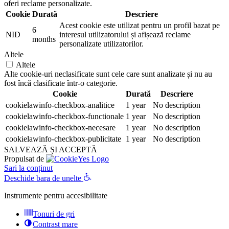
oferi reclame personalizate.
Cookie
Durată
Descriere
Acest cookie este utilizat pentru un profil bazat pe
6
NID
interesul utilizatorului și afișează reclame
months
personalizate utilizatorilor.
Altele
Altele
Alte cookie-uri neclasificate sunt cele care sunt analizate și nu au
fost încă clasificate într-o categorie.
Cookie
Durată
Descriere
cookielawinfo-checkbox-analitice
1 year
No description
cookielawinfo-checkbox-functionale
1 year
No description
cookielawinfo-checkbox-necesare
1 year
No description
cookielawinfo-checkbox-publicitate
1 year
No description
SALVEAZĂ ȘI ACCEPTĂ
Propulsat de
Sari la conținut
Deschide bara de unelte
Instrumente pentru accesibilitate
Tonuri de gri
Contrast mare