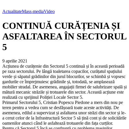
Actualitate
Mass-media
Video
CONTINUĂ CURĂȚENIA ȘI
ASFALTAREA ÎN SECTORUL
5
9 aprilie 2021
Acțiunea de curățenie din Sectorul 5 continuă și în această perioadă
pe raza sectorului. Pe lângă toaletarea copacilor, curățatul spațiului
verde și săpatul grădinilor din jurul blocurilor, se schimbă și vopsesc
gardurile ce împrejmuiesc grădinile și, totodată, se amplasează
mobilier stradal. De asemenea, angajații firmei de salubrizare spală și
mătură mecanic străzile și trotuarele din sector. Această acțiune este
realizată cu sprijinul Poliției Locale Sector 5.
Primarul Sectorului 5, Cristian Popescu Piedone a mers din nou pe
teren pentru a vedea cum se desfășoară toate aceste activități. De
asemenea, edilul a supervizat și asfaltarea unor străzi din sector și le-
a cerut celor de la Infrastructură Sector 5 să țină cont și de solicitările
oamenilor atunci când le asfaltează trotuarele din fața curților.
Pentru că Sectorul 5 încă se confruntă cu problema mașinilor