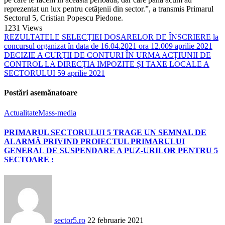
reprezentat un lux pentru cetățenii din sector.”, a transmis Primarul
Sectorul 5, Cristian Popescu Piedone.
1231
Views
REZULTATELE SELECŢIEI DOSARELOR DE ÎNSCRIERE la
concursul organizat în data de 16.04.2021 ora 12.00
9 aprilie 2021
DECIZIE A CURȚII DE CONTURI ÎN URMA ACȚIUNII DE
CONTROL LA DIRECȚIA IMPOZITE ȘI TAXE LOCALE A
SECTORULUI 5
9 aprilie 2021
Postări asemănatoare
Actualitate
Mass-media
PRIMARUL SECTORULUI 5 TRAGE UN SEMNAL DE
ALARMĂ PRIVIND PROIECTUL PRIMARULUI
GENERAL DE SUSPENDARE A PUZ-URILOR PENTRU 5
SECTOARE :
sector5.ro
22 februarie 2021