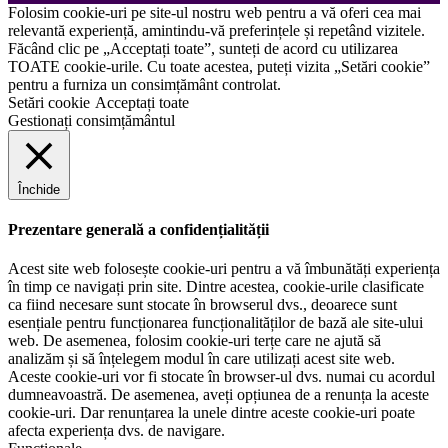
Folosim cookie-uri pe site-ul nostru web pentru a vă oferi cea mai
relevantă experiență, amintindu-vă preferințele și repetând vizitele.
Făcând clic pe „Acceptați toate”, sunteți de acord cu utilizarea
TOATE cookie-urile. Cu toate acestea, puteți vizita „Setări cookie”
pentru a furniza un consimțământ controlat.
Setări cookie
Acceptați toate
Gestionați consimțământul
Închide
Prezentare generală a confidențialității
Acest site web folosește cookie-uri pentru a vă îmbunătăți experiența
în timp ce navigați prin site. Dintre acestea, cookie-urile clasificate
ca fiind necesare sunt stocate în browserul dvs., deoarece sunt
esențiale pentru funcționarea funcționalităților de bază ale site-ului
web. De asemenea, folosim cookie-uri terțe care ne ajută să
analizăm și să înțelegem modul în care utilizați acest site web.
Aceste cookie-uri vor fi stocate în browser-ul dvs. numai cu acordul
dumneavoastră. De asemenea, aveți opțiunea de a renunța la aceste
cookie-uri. Dar renunțarea la unele dintre aceste cookie-uri poate
afecta experiența dvs. de navigare.