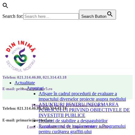
Search for:
Search Button
Telefon: 021.314.46.80, 021.314.43.18
Actualitate
Anunțuri
E-mail: primarie@sector5.ro
Afișare în cadrul procedurii de evaluare a
impactului diverselor proiecte asupra mediului
ANUNȚURI PENTRU INFORMAREA
Program de lucru al Primăriei Sector 5
Telefon: 021.314.46.80, 021.314.43.18
PUBLICULUI PRIVIND OBIECTIVELE DE
INVESTIȚII PUBLICE
E-mail: primarie@sector5.ro
Hotarari de stabilire a despagubirilor
Regulamentul de implementare a Programului
Luni - Joi 08:00 - 16:30; Vineri 08:00 - 14:00
pentru curățarea graffiti-ului