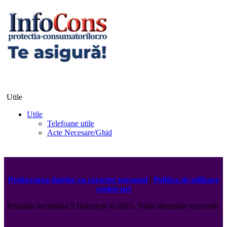
Utile
Utile
Telefoane utile
Acte Necesare/Ghid
Prelucrarea datelor cu caracter personal
|
Politica de utilizare
cookie-uri
Primăria Sectorului 5 București
©️
2021. Toate drepturile rezervate.