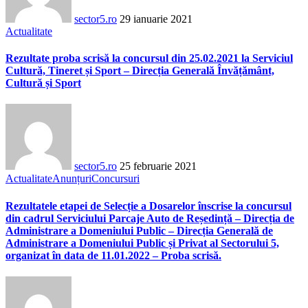
sector5.ro
29 ianuarie 2021
Actualitate
Rezultate proba scrisă la concursul din 25.02.2021 la Serviciul
Cultură, Tineret și Sport – Direcția Generală Învățământ,
Cultură și Sport
sector5.ro
25 februarie 2021
Actualitate
Anunțuri
Concursuri
Rezultatele etapei de Selecție a Dosarelor înscrise la concursul
din cadrul Serviciului Parcaje Auto de Reședință – Direcția de
Administrare a Domeniului Public – Direcția Generală de
Administrare a Domeniului Public și Privat al Sectorului 5,
organizat în data de 11.01.2022 – Proba scrisă.