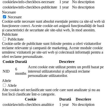
cookielawinfo-checkbox-necesare
1 year
No description
cookielawinfo-checkbox-publicitate
1 year
No description
Necesare
Necesare
Cookie-urile necesare sunt absolut esențiale pentru ca site-ul web să
funcționeze corect. Aceste cookie-uri asigură funcționalități de bază
și caracteristici de securitate ale site-ului web, în mod anonim.
Publicitate
Publicitate
Cookie-urile de publicitate sunt folosite pentru a oferi vizitatorilor
reclame relevante și campanii de marketing. Aceste module cookie
urmăresc vizitatorii pe site-uri web și colectează informații pentru a
oferi reclame personalizate.
Cookie
Durată
Descriere
Acest cookie este utilizat pentru un profil bazat pe
6
NID
interesul utilizatorului și afișează reclame
months
personalizate utilizatorilor.
Altele
Altele
Alte cookie-uri neclasificate sunt cele care sunt analizate și nu au
fost încă clasificate într-o categorie.
Cookie
Durată
Descriere
cookielawinfo-checkbox-analitice
1 year
No description