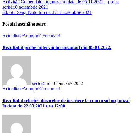
Activități Comerciale, organizat în data de 05.11.2021 – proba
scrisă
10 noiembrie 2021
64. Str. Serg. Nuțu Ion nr. 37
11 noiembrie 2021
Postări asemănatoare
Actualitate
Anunțuri
Concursuri
Rezultatul probei interviu la concursul din 05.01.2022.
sector5.ro
10 ianuarie 2022
Actualitate
Anunțuri
Concursuri
Rezultatul selecției dosarelor de înscriere la concursul organizat
în data de 22.03.2021 ora 12:00