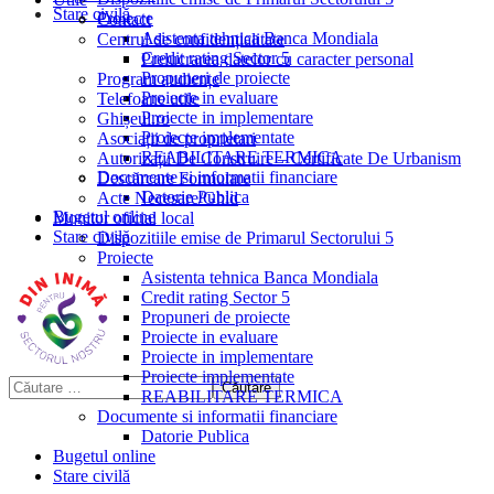
Stare civilă
Proiecte
Contact
Asistenta tehnica Banca Mondiala
Centrul de confidențialitate
Credit rating Sector 5
Prelucrarea datelor cu caracter personal
Propuneri de proiecte
Program audiențe
Proiecte in evaluare
Telefoane utile
Proiecte in implementare
Ghișeul.ro
Proiecte implementate
Asociații de proprietari
REABILITARE TERMICA
Autorizații De Construire – Certificate De Urbanism
Documente si informatii financiare
Descărcare Formulare
Datorie Publica
Acte Necesare/Ghid
Bugetul online
Monitor oficial local
Stare civilă
Dispozitiile emise de Primarul Sectorului 5
Proiecte
Asistenta tehnica Banca Mondiala
Credit rating Sector 5
Propuneri de proiecte
Proiecte in evaluare
Proiecte in implementare
Proiecte implementate
REABILITARE TERMICA
Documente si informatii financiare
Datorie Publica
Bugetul online
Stare civilă