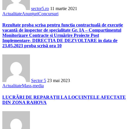
sector5.ro
11 martie 2021
Actualitate
Anunțuri
Concursuri
Rezultate proba scrisa pentru funcţia contractuală de execuție
vacantă de inspector de specialitate Gr. IA – Compartimentul
Monitorizare Contracte și Urmărire Proiecte Post
Implementare- DIRECȚIA DE DEZVOLTARE in data de
23.05.2023 proba scrisă ora 10
Sector 5
23 mai 2023
Actualitate
Mass-media
LUCRĂRI DE REPARAȚII LA LOCUINȚELE AFECTATE
DIN ZONA RAHOVA