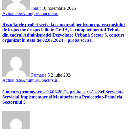
Ionut
10 noiembrie 2025
Actualitate
Anunțuri
Concursuri
Rezultatele probei scrise la concursul pentru ocuparea postului
de inspector de specialitate Gr. IA, la compartimentul Tehnic
din cadrul Administrației Dezvoltare Urbană Sector 5, concurs
organizat în data de 02.07.2024 – proba scrisă.
Primaria 5
2 iulie 2024
Actualitate
Anunțuri
Concursuri
Concurs promovare – 03.03.2021- proba scrisă – Șef Serviciu-
Serviciul Implementare și Monitorizarea Proiectelor-Primăria
Sectorului 5