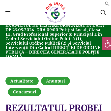
Home
Actualitate
REZULTATUL PROBEI LA
EXAMENUL DE TESTARE ORGANIZAT ÎN DATA
DE 23.09.2024, ORA 09:00 Polițist Local, Clasa
III, Grad Profesional Superior Și Principal Din
Deschi
Cadrul Serviciului Ordine Publică (1),
Serviciului Ordine Publică (2) Și Serviciul
Intervenții Din Cadrul DIRECȚIEI DE ORDINE
PUBLICĂ – DIRECȚIA GENERALĂ DE POLIȚIE
LOCALĂ
Actualitate
Anunțuri
Concursuri
REZULTATUL PROBEI