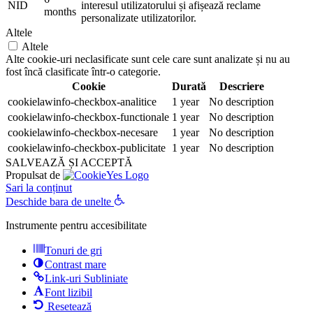
NID
interesul utilizatorului și afișează reclame
months
personalizate utilizatorilor.
Altele
Altele
Alte cookie-uri neclasificate sunt cele care sunt analizate și nu au
fost încă clasificate într-o categorie.
Cookie
Durată
Descriere
cookielawinfo-checkbox-analitice
1 year
No description
cookielawinfo-checkbox-functionale
1 year
No description
cookielawinfo-checkbox-necesare
1 year
No description
cookielawinfo-checkbox-publicitate
1 year
No description
SALVEAZĂ ȘI ACCEPTĂ
Propulsat de
Sari la conținut
Deschide bara de unelte
Instrumente pentru accesibilitate
Tonuri de gri
Contrast mare
Link-uri Subliniate
Font lizibil
Resetează