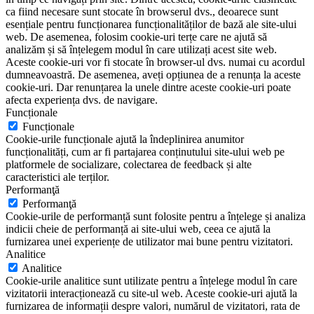
ca fiind necesare sunt stocate în browserul dvs., deoarece sunt
esențiale pentru funcționarea funcționalităților de bază ale site-ului
web. De asemenea, folosim cookie-uri terțe care ne ajută să
analizăm și să înțelegem modul în care utilizați acest site web.
Aceste cookie-uri vor fi stocate în browser-ul dvs. numai cu acordul
dumneavoastră. De asemenea, aveți opțiunea de a renunța la aceste
cookie-uri. Dar renunțarea la unele dintre aceste cookie-uri poate
afecta experiența dvs. de navigare.
Funcționale
Funcționale
Cookie-urile funcționale ajută la îndeplinirea anumitor
funcționalități, cum ar fi partajarea conținutului site-ului web pe
platformele de socializare, colectarea de feedback și alte
caracteristici ale terților.
Performanţă
Performanţă
Cookie-urile de performanță sunt folosite pentru a înțelege și analiza
indicii cheie de performanță ai site-ului web, ceea ce ajută la
furnizarea unei experiențe de utilizator mai bune pentru vizitatori.
Analitice
Analitice
Cookie-urile analitice sunt utilizate pentru a înțelege modul în care
vizitatorii interacționează cu site-ul web. Aceste cookie-uri ajută la
furnizarea de informații despre valori, numărul de vizitatori, rata de