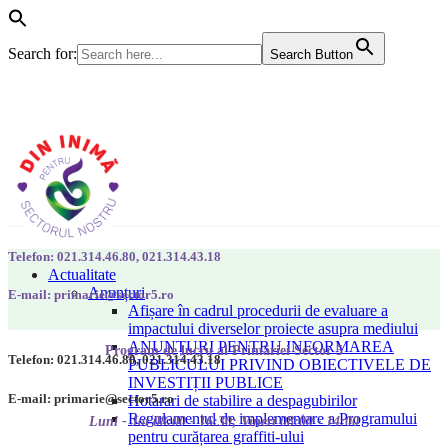
Search for:
Search Button
Telefon: 021.314.46.80, 021.314.43.18
Actualitate
Anunțuri
E-mail: primarie@sector5.ro
Afișare în cadrul procedurii de evaluare a
impactului diverselor proiecte asupra mediului
ANUNȚURI PENTRU INFORMAREA
Program de lucru al Primăriei Sector 5
Telefon: 021.314.46.80, 021.314.43.18
PUBLICULUI PRIVIND OBIECTIVELE DE
INVESTIȚII PUBLICE
E-mail: primarie@sector5.ro
Hotarari de stabilire a despagubirilor
Regulamentul de implementare a Programului
Luni - Joi 08:00 - 16:30; Vineri 08:00 - 14:00
pentru curățarea graffiti-ului