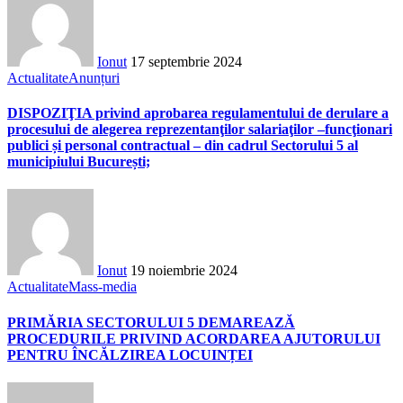
Ionut
17 septembrie 2024
Actualitate
Anunțuri
DISPOZIŢIA privind aprobarea regulamentului de derulare a
procesului de alegerea reprezentanţilor salariaţilor –funcţionari
publici și personal contractual – din cadrul Sectorului 5 al
municipiului București;
Ionut
19 noiembrie 2024
Actualitate
Mass-media
PRIMĂRIA SECTORULUI 5 DEMAREAZĂ
PROCEDURILE PRIVIND ACORDAREA AJUTORULUI
PENTRU ÎNCĂLZIREA LOCUINȚEI