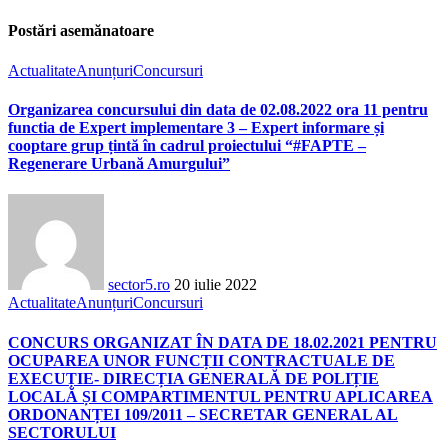
Postări asemănatoare
Actualitate
Anunțuri
Concursuri
Organizarea concursului din data de 02.08.2022 ora 11 pentru
functia de Expert implementare 3 – Expert informare și
cooptare grup țintă în cadrul proiectului “#FAPTE –
Regenerare Urbană Amurgului”
sector5.ro
20 iulie 2022
Actualitate
Anunțuri
Concursuri
CONCURS ORGANIZAT ÎN DATA DE 18.02.2021 PENTRU
OCUPAREA UNOR FUNCȚII CONTRACTUALE DE
EXECUȚIE- DIRECȚIA GENERALĂ DE POLIȚIE
LOCALĂ ȘI COMPARTIMENTUL PENTRU APLICAREA
ORDONANȚEI 109/2011 – SECRETAR GENERAL AL
SECTORULUI