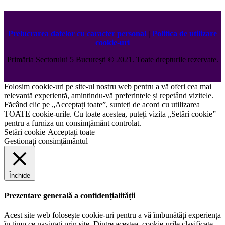
Prelucrarea datelor cu caracter personal
|
Politica de utilizare
cookie-uri
Primăria Sectorului 5 București
©️
2021. Toate drepturile rezervate.
Folosim cookie-uri pe site-ul nostru web pentru a vă oferi cea mai
relevantă experiență, amintindu-vă preferințele și repetând vizitele.
Făcând clic pe „Acceptați toate”, sunteți de acord cu utilizarea
TOATE cookie-urile. Cu toate acestea, puteți vizita „Setări cookie”
pentru a furniza un consimțământ controlat.
Setări cookie
Acceptați toate
Gestionați consimțământul
Închide
Prezentare generală a confidențialității
Acest site web folosește cookie-uri pentru a vă îmbunătăți experiența
în timp ce navigați prin site. Dintre acestea, cookie-urile clasificate