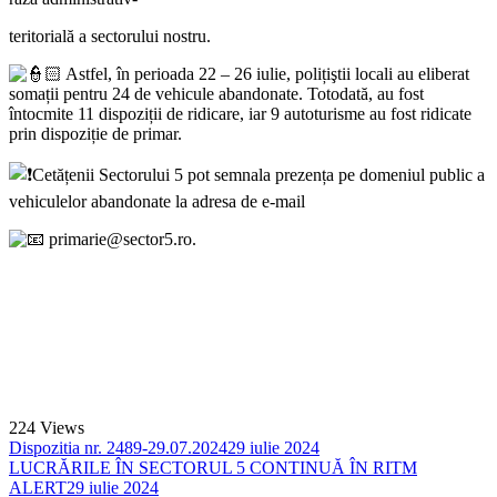
teritorială a sectorului nostru.
Astfel, în perioada 22 – 26 iulie, polițiştii locali au eliberat
somații pentru 24 de vehicule abandonate. Totodată, au fost
întocmite 11 dispoziții de ridicare, iar 9 autoturisme au fost ridicate
prin dispoziție de primar.
Cetățenii Sectorului 5 pot semnala prezența pe domeniul public a
vehiculelor abandonate la adresa de e-mail
primarie@sector5.ro.
224
Views
Dispozitia nr. 2489-29.07.2024
29 iulie 2024
LUCRĂRILE ÎN SECTORUL 5 CONTINUĂ ÎN RITM
ALERT
29 iulie 2024