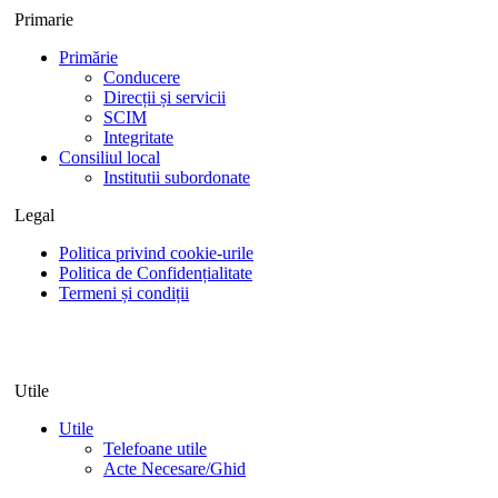
Primarie
Primărie
Conducere
Direcții și servicii
SCIM
Integritate
Consiliul local
Institutii subordonate
Legal
Politica privind cookie-urile
Politica de Confidențialitate
Termeni și condiții
Utile
Utile
Telefoane utile
Acte Necesare/Ghid