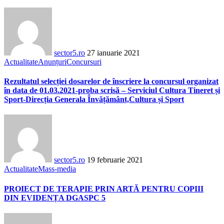
sector5.ro
27 ianuarie 2021
Actualitate
Anunțuri
Concursuri
Rezultatul selecției dosarelor de înscriere la concursul organizat
în data de 01.03.2021-proba scrisă – Serviciul Cultura Tineret și
Sport-Direcția Generala Învățământ,Cultura și Sport
sector5.ro
19 februarie 2021
Actualitate
Mass-media
PROIECT DE TERAPIE PRIN ARTĂ PENTRU COPIII
DIN EVIDENȚA DGASPC 5