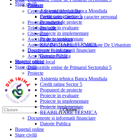
Stare civilă
Proiecte
Contact
Asistenta tehnica Banca Mondiala
Centrul de confidențialitate
Credit rating Sector 5
Prelucrarea datelor cu caracter personal
Propuneri de proiecte
Program audiențe
Proiecte in evaluare
Telefoane utile
Proiecte in implementare
Ghișeul.ro
Proiecte implementate
Asociații de proprietari
REABILITARE TERMICA
Autorizații De Construire – Certificate De Urbanism
Documente si informatii financiare
Descărcare Formulare
Datorie Publica
Acte Necesare/Ghid
Bugetul online
Monitor oficial local
Stare civilă
Dispozitiile emise de Primarul Sectorului 5
Proiecte
Asistenta tehnica Banca Mondiala
Credit rating Sector 5
Propuneri de proiecte
Proiecte in evaluare
Proiecte in implementare
Proiecte implementate
REABILITARE TERMICA
Documente si informatii financiare
Datorie Publica
Bugetul online
Stare civilă