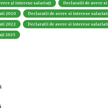
vere și interese salariați
Declaratii de avere si
ati 2020
Declaratii de avere si interese salariat
ati 2022
Declaratii de avere si interese salariat
ați 2025
ă
ă