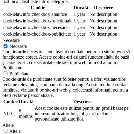
fost încă clasificate într-o categorie.
Cookie
Durată
Descriere
cookielawinfo-checkbox-analitice
1 year
No description
cookielawinfo-checkbox-functionale
1 year
No description
cookielawinfo-checkbox-necesare
1 year
No description
cookielawinfo-checkbox-publicitate
1 year
No description
Necesare
Necesare
Cookie-urile necesare sunt absolut esențiale pentru ca site-ul web să
funcționeze corect. Aceste cookie-uri asigură funcționalități de bază
și caracteristici de securitate ale site-ului web, în mod anonim.
Publicitate
Publicitate
Cookie-urile de publicitate sunt folosite pentru a oferi vizitatorilor
reclame relevante și campanii de marketing. Aceste module cookie
urmăresc vizitatorii pe site-uri web și colectează informații pentru a
oferi reclame personalizate.
Cookie
Durată
Descriere
Acest cookie este utilizat pentru un profil bazat pe
6
NID
interesul utilizatorului și afișează reclame
months
personalizate utilizatorilor.
Altele
Altele