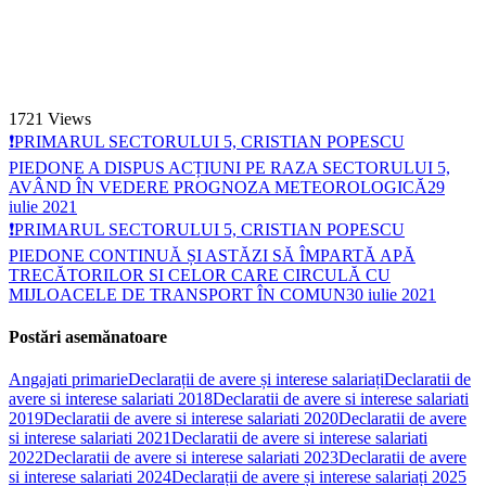
1721
Views
❗PRIMARUL SECTORULUI 5, CRISTIAN POPESCU
PIEDONE A DISPUS ACȚIUNI PE RAZA SECTORULUI 5,
AVÂND ÎN VEDERE PROGNOZA METEOROLOGICĂ
29
iulie 2021
❗PRIMARUL SECTORULUI 5, CRISTIAN POPESCU
PIEDONE CONTINUĂ ȘI ASTĂZI SĂ ÎMPARTĂ APĂ
TRECĂTORILOR SI CELOR CARE CIRCULĂ CU
MIJLOACELE DE TRANSPORT ÎN COMUN
30 iulie 2021
Postări asemănatoare
Angajati primarie
Declarații de avere și interese salariați
Declaratii de
avere si interese salariati 2018
Declaratii de avere si interese salariati
2019
Declaratii de avere si interese salariati 2020
Declaratii de avere
si interese salariati 2021
Declaratii de avere si interese salariati
2022
Declaratii de avere si interese salariati 2023
Declaratii de avere
si interese salariati 2024
Declarații de avere și interese salariați 2025