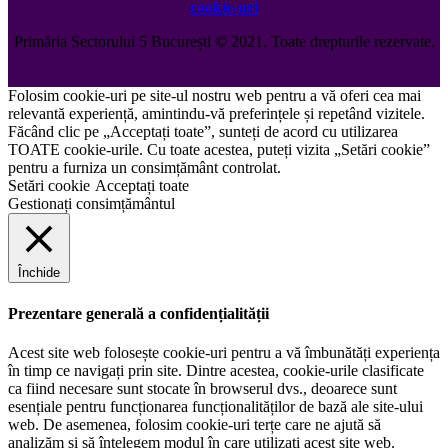
cookie-uri
Primăria Sectorului 5 București
©️
2021. Toate drepturile rezervate.
Folosim cookie-uri pe site-ul nostru web pentru a vă oferi cea mai
relevantă experiență, amintindu-vă preferințele și repetând vizitele.
Făcând clic pe „Acceptați toate”, sunteți de acord cu utilizarea
TOATE cookie-urile. Cu toate acestea, puteți vizita „Setări cookie”
pentru a furniza un consimțământ controlat.
Setări cookie
Acceptați toate
Gestionați consimțământul
Închide
Prezentare generală a confidențialității
Acest site web folosește cookie-uri pentru a vă îmbunătăți experiența
în timp ce navigați prin site. Dintre acestea, cookie-urile clasificate
ca fiind necesare sunt stocate în browserul dvs., deoarece sunt
esențiale pentru funcționarea funcționalităților de bază ale site-ului
web. De asemenea, folosim cookie-uri terțe care ne ajută să
analizăm și să înțelegem modul în care utilizați acest site web.