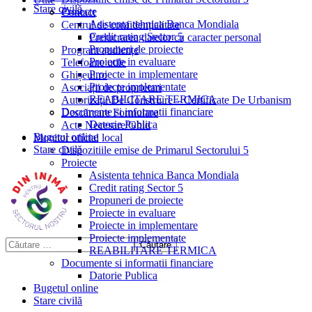
Stare civilă
Proiecte
Contact
Asistenta tehnica Banca Mondiala
Centrul de confidențialitate
Credit rating Sector 5
Prelucrarea datelor cu caracter personal
Propuneri de proiecte
Program audiențe
Proiecte in evaluare
Telefoane utile
Proiecte in implementare
Ghișeul.ro
Proiecte implementate
Asociații de proprietari
REABILITARE TERMICA
Autorizații De Construire – Certificate De Urbanism
Documente si informatii financiare
Descărcare Formulare
Datorie Publica
Acte Necesare/Ghid
Bugetul online
Monitor oficial local
Stare civilă
Dispozitiile emise de Primarul Sectorului 5
Proiecte
Asistenta tehnica Banca Mondiala
Credit rating Sector 5
Propuneri de proiecte
Proiecte in evaluare
Proiecte in implementare
Proiecte implementate
REABILITARE TERMICA
Documente si informatii financiare
Datorie Publica
Bugetul online
Stare civilă