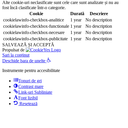
Alte cookie-uri neclasificate sunt cele care sunt analizate și nu au
fost încă clasificate într-o categorie.
Cookie
Durată
Descriere
cookielawinfo-checkbox-analitice
1 year
No description
cookielawinfo-checkbox-functionale
1 year
No description
cookielawinfo-checkbox-necesare
1 year
No description
cookielawinfo-checkbox-publicitate
1 year
No description
SALVEAZĂ ȘI ACCEPTĂ
Propulsat de
Sari la conținut
Deschide bara de unelte
Instrumente pentru accesibilitate
Tonuri de gri
Contrast mare
Link-uri Subliniate
Font lizibil
Resetează