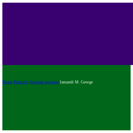
Home
Primarie
Angajati primarie
Iamandi M. George