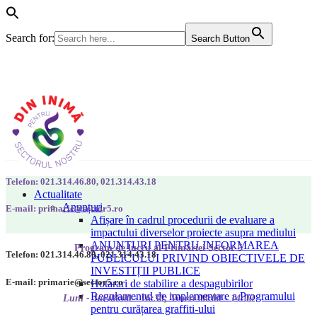
Search for:
Search Button
Telefon: 021.314.46.80, 021.314.43.18
Actualitate
Anunțuri
E-mail: primarie@sector5.ro
Afișare în cadrul procedurii de evaluare a
impactului diverselor proiecte asupra mediului
ANUNȚURI PENTRU INFORMAREA
Program de lucru al Primăriei Sector 5
Telefon: 021.314.46.80, 021.314.43.18
PUBLICULUI PRIVIND OBIECTIVELE DE
INVESTIȚII PUBLICE
E-mail: primarie@sector5.ro
Hotarari de stabilire a despagubirilor
Regulamentul de implementare a Programului
Luni - Joi 08:00 - 16:30; Vineri 08:00 - 14:00
pentru curățarea graffiti-ului