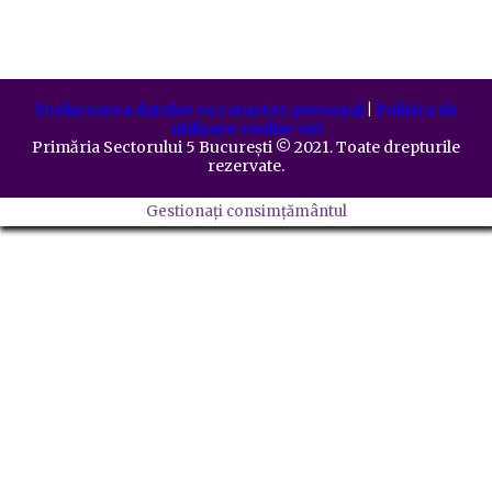
Prelucrarea datelor cu caracter personal
|
Politica de
utilizare cookie-uri
Primăria Sectorului 5 București
©️
2021. Toate drepturile
rezervate.
Gestionați consimțământul