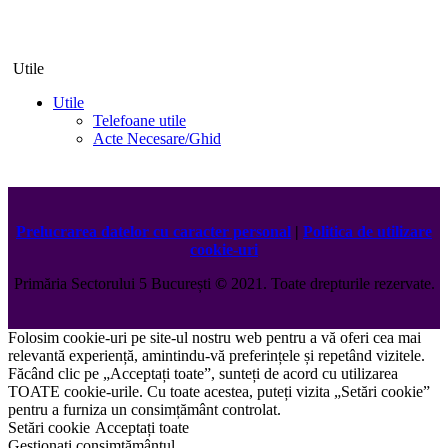
Utile
Utile
Telefoane utile
Acte Necesare/Ghid
Prelucrarea datelor cu caracter personal
|
Politica de utilizare
cookie-uri
Primăria Sectorului 5 București
©️
2021. Toate drepturile rezervate.
Folosim cookie-uri pe site-ul nostru web pentru a vă oferi cea mai
relevantă experiență, amintindu-vă preferințele și repetând vizitele.
Făcând clic pe „Acceptați toate”, sunteți de acord cu utilizarea
TOATE cookie-urile. Cu toate acestea, puteți vizita „Setări cookie”
pentru a furniza un consimțământ controlat.
Setări cookie
Acceptați toate
Gestionați consimțământul