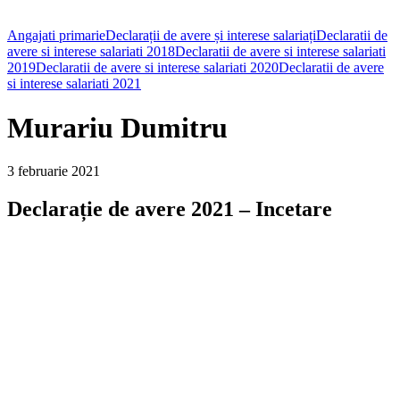
Angajati primarie
Declarații de avere și interese salariați
Declaratii de
avere si interese salariati 2018
Declaratii de avere si interese salariati
2019
Declaratii de avere si interese salariati 2020
Declaratii de avere
si interese salariati 2021
Murariu Dumitru
3 februarie 2021
Declarație de avere 2021 – Incetare