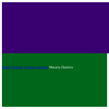
Home
Primarie
Angajati primarie
Murariu Dumitru