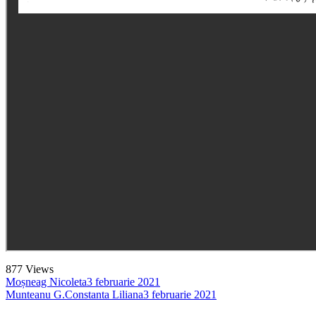
877
Views
Moșneag Nicoleta
3 februarie 2021
Munteanu G.Constanta Liliana
3 februarie 2021