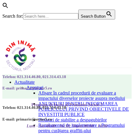
Search for:
Search Button
Telefon: 021.314.46.80, 021.314.43.18
Actualitate
Anunțuri
E-mail: primarie@sector5.ro
Afișare în cadrul procedurii de evaluare a
impactului diverselor proiecte asupra mediului
ANUNȚURI PENTRU INFORMAREA
Program de lucru al Primăriei Sector 5
Telefon: 021.314.46.80, 021.314.43.18
PUBLICULUI PRIVIND OBIECTIVELE DE
INVESTIȚII PUBLICE
E-mail: primarie@sector5.ro
Hotarari de stabilire a despagubirilor
Regulamentul de implementare a Programului
Luni - Joi 08:00 - 16:30; Vineri 08:00 - 14:00
pentru curățarea graffiti-ului