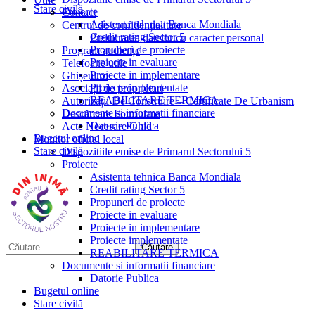
Stare civilă
Proiecte
Contact
Asistenta tehnica Banca Mondiala
Centrul de confidențialitate
Credit rating Sector 5
Prelucrarea datelor cu caracter personal
Propuneri de proiecte
Program audiențe
Proiecte in evaluare
Telefoane utile
Proiecte in implementare
Ghișeul.ro
Proiecte implementate
Asociații de proprietari
REABILITARE TERMICA
Autorizații De Construire – Certificate De Urbanism
Documente si informatii financiare
Descărcare Formulare
Datorie Publica
Acte Necesare/Ghid
Bugetul online
Monitor oficial local
Stare civilă
Dispozitiile emise de Primarul Sectorului 5
Proiecte
Asistenta tehnica Banca Mondiala
Credit rating Sector 5
Propuneri de proiecte
Proiecte in evaluare
Proiecte in implementare
Proiecte implementate
REABILITARE TERMICA
Documente si informatii financiare
Datorie Publica
Bugetul online
Stare civilă