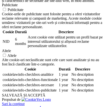
și caracteristici de securitate ale site-ului web, în mod anonim.
Publicitate
Publicitate
Cookie-urile de publicitate sunt folosite pentru a oferi vizitatorilor
reclame relevante și campanii de marketing. Aceste module cookie
urmăresc vizitatorii pe site-uri web și colectează informații pentru a
oferi reclame personalizate.
Cookie
Durată
Descriere
Acest cookie este utilizat pentru un profil bazat pe
6
NID
interesul utilizatorului și afișează reclame
months
personalizate utilizatorilor.
Altele
Altele
Alte cookie-uri neclasificate sunt cele care sunt analizate și nu au
fost încă clasificate într-o categorie.
Cookie
Durată
Descriere
cookielawinfo-checkbox-analitice
1 year
No description
cookielawinfo-checkbox-functionale
1 year
No description
cookielawinfo-checkbox-necesare
1 year
No description
cookielawinfo-checkbox-publicitate
1 year
No description
SALVEAZĂ ȘI ACCEPTĂ
Propulsat de
Sari la conținut