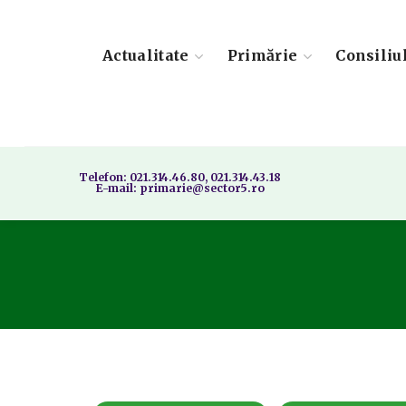
Actualitate
Primărie
Consiliu
Telefon: 021.314.46.80, 021.314.43.18
E-mail: primarie@sector5.ro