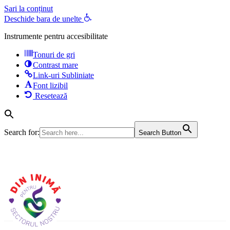
Sari la conținut
Deschide bara de unelte
Instrumente pentru accesibilitate
Tonuri de gri
Contrast mare
Link-uri Subliniate
Font lizibil
Resetează
Search for:
Search Button