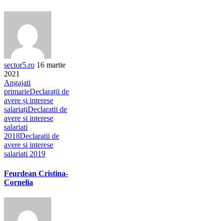
sector5.ro
16 martie
2021
Angajati
primarie
Declarații de
avere și interese
salariați
Declaratii de
avere si interese
salariati
2018
Declaratii de
avere si interese
salariati 2019
Feurdean Cristina-
Cornelia