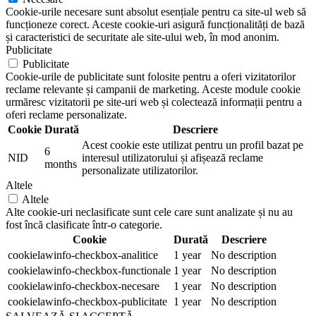
Cookie-urile necesare sunt absolut esențiale pentru ca site-ul web să
funcționeze corect. Aceste cookie-uri asigură funcționalități de bază
și caracteristici de securitate ale site-ului web, în mod anonim.
Publicitate
Publicitate
Cookie-urile de publicitate sunt folosite pentru a oferi vizitatorilor
reclame relevante și campanii de marketing. Aceste module cookie
urmăresc vizitatorii pe site-uri web și colectează informații pentru a
oferi reclame personalizate.
Cookie
Durată
Descriere
Acest cookie este utilizat pentru un profil bazat pe
6
NID
interesul utilizatorului și afișează reclame
months
personalizate utilizatorilor.
Altele
Altele
Alte cookie-uri neclasificate sunt cele care sunt analizate și nu au
fost încă clasificate într-o categorie.
Cookie
Durată
Descriere
cookielawinfo-checkbox-analitice
1 year
No description
cookielawinfo-checkbox-functionale
1 year
No description
cookielawinfo-checkbox-necesare
1 year
No description
cookielawinfo-checkbox-publicitate
1 year
No description