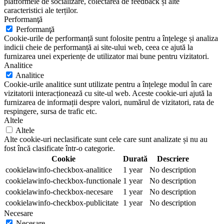
platformele de socializare, colectarea de feedback și alte
caracteristici ale terților.
Performanţă
Performanţă
Cookie-urile de performanță sunt folosite pentru a înțelege și analiza
indicii cheie de performanță ai site-ului web, ceea ce ajută la
furnizarea unei experiențe de utilizator mai bune pentru vizitatori.
Analitice
Analitice
Cookie-urile analitice sunt utilizate pentru a înțelege modul în care
vizitatorii interacționează cu site-ul web. Aceste cookie-uri ajută la
furnizarea de informații despre valori, numărul de vizitatori, rata de
respingere, sursa de trafic etc.
Altele
Altele
Alte cookie-uri neclasificate sunt cele care sunt analizate și nu au
fost încă clasificate într-o categorie.
Cookie
Durată
Descriere
cookielawinfo-checkbox-analitice
1 year
No description
cookielawinfo-checkbox-functionale
1 year
No description
cookielawinfo-checkbox-necesare
1 year
No description
cookielawinfo-checkbox-publicitate
1 year
No description
Necesare
Necesare