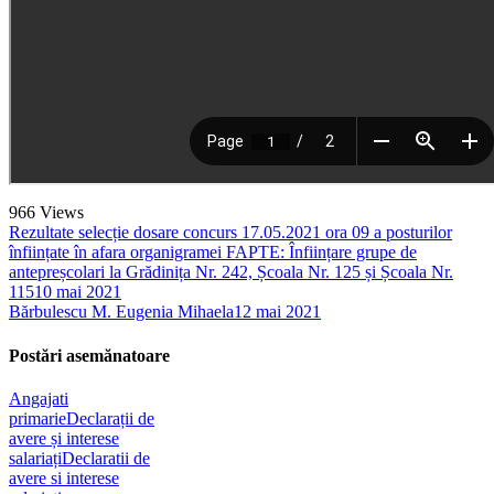
966
Views
Rezultate selecție dosare concurs 17.05.2021 ora 09 a posturilor
înființate în afara organigramei FAPTE: Înființare grupe de
antepreșcolari la Grădinița Nr. 242, Școala Nr. 125 și Școala Nr.
115
10 mai 2021
Bărbulescu M. Eugenia Mihaela
12 mai 2021
Postări asemănatoare
Angajati
primarie
Declarații de
avere și interese
salariați
Declaratii de
avere si interese