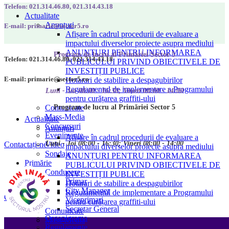
Telefon: 021.314.46.80, 021.314.43.18
Actualitate
Anunțuri
E-mail: primarie@sector5.ro
Afișare în cadrul procedurii de evaluare a
impactului diverselor proiecte asupra mediului
ANUNȚURI PENTRU INFORMAREA
Program de lucru al Primăriei Sector 5
Telefon: 021.314.46.80, 021.314.43.18
PUBLICULUI PRIVIND OBIECTIVELE DE
INVESTIȚII PUBLICE
E-mail: primarie@sector5.ro
Hotarari de stabilire a despagubirilor
Regulamentul de implementare a Programului
Luni - Joi 08:00 - 16:30; Vineri 08:00 - 14:00
pentru curățarea graffiti-ului
Program de lucru al Primăriei Sector 5
Comunicate
Mass-Media
Actualitate
Concursuri
Anunțuri
Evenimente
Afișare în cadrul procedurii de evaluare a
Luni - Joi 08:00 - 16:30; Vineri 08:00 - 14:00
Video
Contactați-ne
impactului diverselor proiecte asupra mediului
Sondaje
ANUNȚURI PENTRU INFORMAREA
Primărie
PUBLICULUI PRIVIND OBIECTIVELE DE
Conducere
INVESTIȚII PUBLICE
Primar
Hotarari de stabilire a despagubirilor
City Manager
Regulamentul de implementare a Programului
Contactați-ne
Viceprimari
pentru curățarea graffiti-ului
Secretar General
Comunicate
Organigrama
Mass-Media
Regulamente