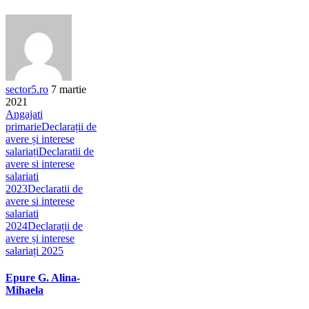
sector5.ro
7 martie
2021
Angajati
primarie
Declarații de
avere și interese
salariați
Declaratii de
avere si interese
salariati
2023
Declaratii de
avere si interese
salariati
2024
Declarații de
avere și interese
salariați 2025
Epure G. Alina-
Mihaela