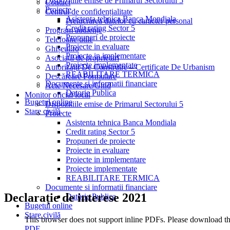
Dispozitiile emise de Primarul Sectorului 5
Contact
Proiecte
Centrul de confidențialitate
Asistenta tehnica Banca Mondiala
Prelucrarea datelor cu caracter personal
Credit rating Sector 5
Program audiențe
Propuneri de proiecte
Telefoane utile
Proiecte in evaluare
Ghișeul.ro
Proiecte in implementare
Asociații de proprietari
Proiecte implementate
Autorizații De Construire – Certificate De Urbanism
REABILITARE TERMICA
Descărcare Formulare
Documente si informatii financiare
Acte Necesare/Ghid
Datorie Publica
Monitor oficial local
Bugetul online
Dispozitiile emise de Primarul Sectorului 5
Stare civilă
Proiecte
Asistenta tehnica Banca Mondiala
Credit rating Sector 5
Propuneri de proiecte
Proiecte in evaluare
Proiecte in implementare
Proiecte implementate
REABILITARE TERMICA
Documente si informatii financiare
Declarație de interese 2021
Datorie Publica
Bugetul online
Stare civilă
This browser does not support inline PDFs. Please download t
PDF