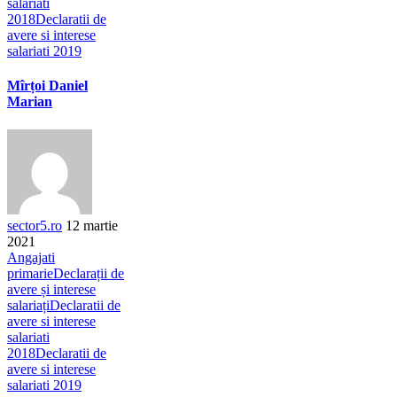
salariati
2018
Declaratii de
avere si interese
salariati 2019
Mîrțoi Daniel
Marian
sector5.ro
12 martie
2021
Angajati
primarie
Declarații de
avere și interese
salariați
Declaratii de
avere si interese
salariati
2018
Declaratii de
avere si interese
salariati 2019