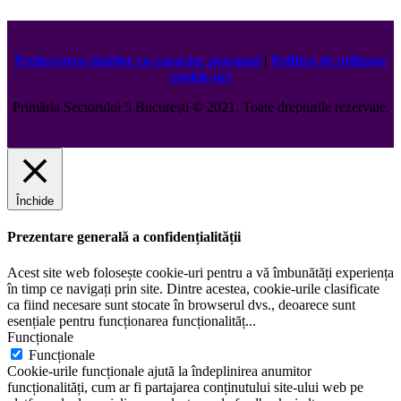
Prelucrarea datelor cu caracter personal
|
Politica de utilizare
cookie-uri
Primăria Sectorului 5 București
©️
2021. Toate drepturile rezervate.
Închide
Prezentare generală a confidențialității
Acest site web folosește cookie-uri pentru a vă îmbunătăți experiența
în timp ce navigați prin site. Dintre acestea, cookie-urile clasificate
ca fiind necesare sunt stocate în browserul dvs., deoarece sunt
esențiale pentru funcționarea funcționalităț
...
Funcționale
Funcționale
Cookie-urile funcționale ajută la îndeplinirea anumitor
funcționalități, cum ar fi partajarea conținutului site-ului web pe