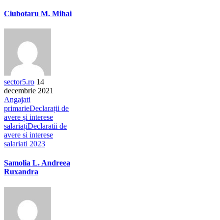
Ciubotaru M. Mihai
sector5.ro
14
decembrie 2021
Angajati
primarie
Declarații de
avere și interese
salariați
Declaratii de
avere si interese
salariati 2023
Samolia L. Andreea
Ruxandra