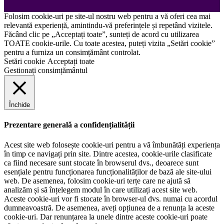
Folosim cookie-uri pe site-ul nostru web pentru a vă oferi cea mai
relevantă experiență, amintindu-vă preferințele și repetând vizitele.
Făcând clic pe „Acceptați toate”, sunteți de acord cu utilizarea
TOATE cookie-urile. Cu toate acestea, puteți vizita „Setări cookie”
pentru a furniza un consimțământ controlat.
Setări cookie
Acceptați toate
Gestionați consimțământul
Închide
Prezentare generală a confidențialității
Acest site web folosește cookie-uri pentru a vă îmbunătăți experiența
în timp ce navigați prin site. Dintre acestea, cookie-urile clasificate
ca fiind necesare sunt stocate în browserul dvs., deoarece sunt
esențiale pentru funcționarea funcționalităților de bază ale site-ului
web. De asemenea, folosim cookie-uri terțe care ne ajută să
analizăm și să înțelegem modul în care utilizați acest site web.
Aceste cookie-uri vor fi stocate în browser-ul dvs. numai cu acordul
dumneavoastră. De asemenea, aveți opțiunea de a renunța la aceste
cookie-uri. Dar renunțarea la unele dintre aceste cookie-uri poate