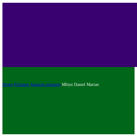
Home
Primarie
Angajati primarie
Mîrțoi Daniel Marian