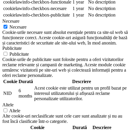
cookielawinfo-checkbox-functionale
1 year
No description
cookielawinfo-checkbox-necesare
1 year
No description
cookielawinfo-checkbox-publicitate
1 year
No description
Necesare
Necesare
Cookie-urile necesare sunt absolut esențiale pentru ca site-ul web să
funcționeze corect. Aceste cookie-uri asigură funcționalități de bază
și caracteristici de securitate ale site-ului web, în mod anonim.
Publicitate
Publicitate
Cookie-urile de publicitate sunt folosite pentru a oferi vizitatorilor
reclame relevante și campanii de marketing. Aceste module cookie
urmăresc vizitatorii pe site-uri web și colectează informații pentru a
oferi reclame personalizate.
Cookie
Durată
Descriere
Acest cookie este utilizat pentru un profil bazat pe
6
NID
interesul utilizatorului și afișează reclame
months
personalizate utilizatorilor.
Altele
Altele
Alte cookie-uri neclasificate sunt cele care sunt analizate și nu au
fost încă clasificate într-o categorie.
Cookie
Durată
Descriere