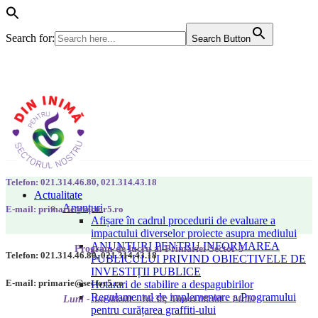
Search for:
Search Button
Telefon: 021.314.46.80, 021.314.43.18
Actualitate
Anunțuri
E-mail: primarie@sector5.ro
Afișare în cadrul procedurii de evaluare a
impactului diverselor proiecte asupra mediului
ANUNȚURI PENTRU INFORMAREA
Program de lucru al Primăriei Sector 5
Telefon: 021.314.46.80, 021.314.43.18
PUBLICULUI PRIVIND OBIECTIVELE DE
INVESTIȚII PUBLICE
E-mail: primarie@sector5.ro
Hotarari de stabilire a despagubirilor
Regulamentul de implementare a Programului
Luni - Joi 08:00 - 16:30; Vineri 08:00 - 14:00
pentru curățarea graffiti-ului