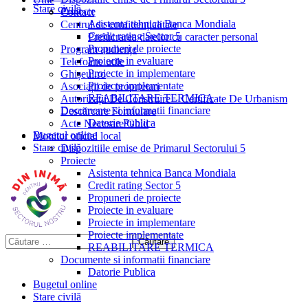
Stare civilă
Proiecte
Contact
Asistenta tehnica Banca Mondiala
Centrul de confidențialitate
Credit rating Sector 5
Prelucrarea datelor cu caracter personal
Propuneri de proiecte
Program audiențe
Proiecte in evaluare
Telefoane utile
Proiecte in implementare
Ghișeul.ro
Proiecte implementate
Asociații de proprietari
REABILITARE TERMICA
Autorizații De Construire – Certificate De Urbanism
Documente si informatii financiare
Descărcare Formulare
Datorie Publica
Acte Necesare/Ghid
Bugetul online
Monitor oficial local
Stare civilă
Dispozitiile emise de Primarul Sectorului 5
Proiecte
Asistenta tehnica Banca Mondiala
Credit rating Sector 5
Propuneri de proiecte
Proiecte in evaluare
Proiecte in implementare
Proiecte implementate
REABILITARE TERMICA
Documente si informatii financiare
Datorie Publica
Bugetul online
Stare civilă