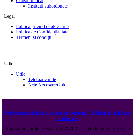
Consiliul local
Institutii subordonate
Legal
Politica privind cookie-urile
Politica de Confidențialitate
Termeni și condiții
Utile
Utile
Telefoane utile
Acte Necesare/Ghid
Prelucrarea datelor cu caracter personal
|
Politica de utilizare
cookie-uri
Primăria Sectorului 5 București
©️
2021. Toate drepturile rezervate.