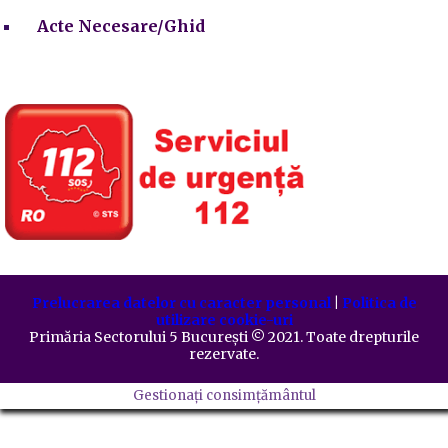
Acte Necesare/Ghid
Prelucrarea datelor cu caracter personal
|
Politica de
utilizare cookie-uri
Primăria Sectorului 5 București
©️
2021. Toate drepturile
rezervate.
Gestionați consimțământul