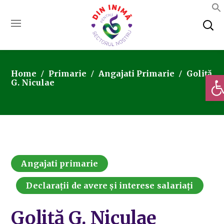
Home
Primarie
Angajati Primarie
Goliță
Deschi
G. Niculae
Angajati primarie
Declarații de avere și interese salariați
Goliță G. Niculae