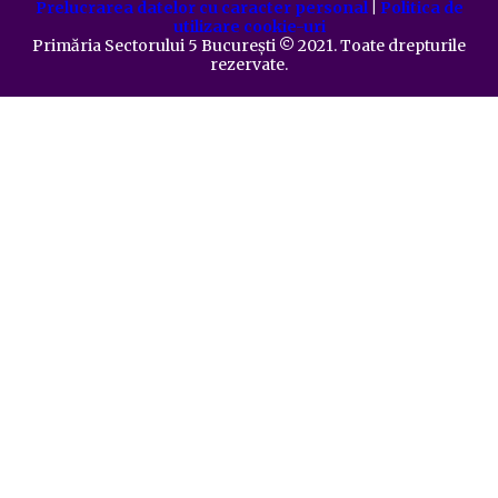
Prelucrarea datelor cu caracter personal
|
Politica de
utilizare cookie-uri
Primăria Sectorului 5 București
©️
2021. Toate drepturile
rezervate.