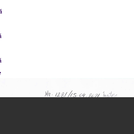
ă
ă
ă
e