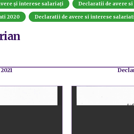
vere și interese salariați
Declaratii de avere si
ati 2020
Declaratii de avere si interese salariat
rian
 2021
Declar