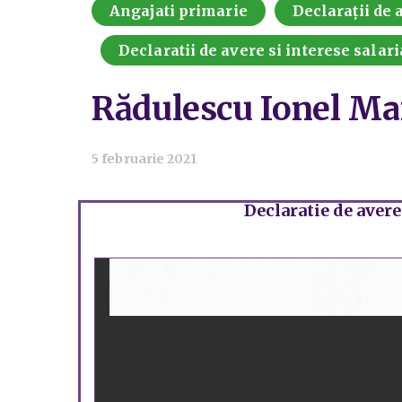
Angajati primarie
Declarații de a
Declaratii de avere si interese salari
Rădulescu Ionel Ma
5 februarie 2021
Declaratie de avere