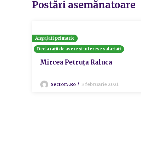
Postări asemănatoare
Angajati primarie
Declarații de avere și interese salariați
Mircea Petruța Raluca
Sector5.ro
3 februarie 2021