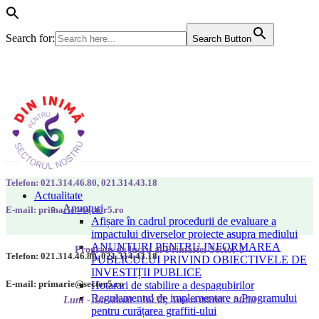
Search for:
Search Button
Telefon: 021.314.46.80, 021.314.43.18
Actualitate
Anunțuri
E-mail: primarie@sector5.ro
Afișare în cadrul procedurii de evaluare a
impactului diverselor proiecte asupra mediului
ANUNȚURI PENTRU INFORMAREA
Program de lucru al Primăriei Sector 5
Telefon: 021.314.46.80, 021.314.43.18
PUBLICULUI PRIVIND OBIECTIVELE DE
INVESTIȚII PUBLICE
E-mail: primarie@sector5.ro
Hotarari de stabilire a despagubirilor
Regulamentul de implementare a Programului
Luni - Joi 08:00 - 16:30; Vineri 08:00 - 14:00
pentru curățarea graffiti-ului