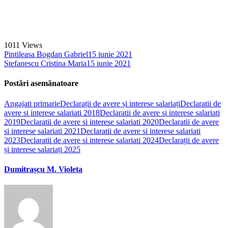
1011
Views
Pintileasa Bogdan Gabriel
15 iunie 2021
Stefanescu Cristina Maria
15 iunie 2021
Postări asemănatoare
Angajati primarie
Declarații de avere și interese salariați
Declaratii de
avere si interese salariati 2018
Declaratii de avere si interese salariati
2019
Declaratii de avere si interese salariati 2020
Declaratii de avere
si interese salariati 2021
Declaratii de avere si interese salariati
2023
Declaratii de avere si interese salariati 2024
Declarații de avere
și interese salariați 2025
Dumitrașcu M. Violeta