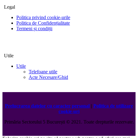
Legal
Politica privind cookie-urile
Politica de Confidențialitate
Termeni și condiții
Utile
Utile
Telefoane utile
Acte Necesare/Ghid
Prelucrarea datelor cu caracter personal
|
Politica de utilizare
cookie-uri
Primăria Sectorului 5 București
©️
2021. Toate drepturile rezervate.