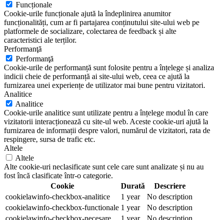
Funcționale
Cookie-urile funcționale ajută la îndeplinirea anumitor
funcționalități, cum ar fi partajarea conținutului site-ului web pe
platformele de socializare, colectarea de feedback și alte
caracteristici ale terților.
Performanţă
Performanţă
Cookie-urile de performanță sunt folosite pentru a înțelege și analiza
indicii cheie de performanță ai site-ului web, ceea ce ajută la
furnizarea unei experiențe de utilizator mai bune pentru vizitatori.
Analitice
Analitice
Cookie-urile analitice sunt utilizate pentru a înțelege modul în care
vizitatorii interacționează cu site-ul web. Aceste cookie-uri ajută la
furnizarea de informații despre valori, numărul de vizitatori, rata de
respingere, sursa de trafic etc.
Altele
Altele
Alte cookie-uri neclasificate sunt cele care sunt analizate și nu au
fost încă clasificate într-o categorie.
Cookie
Durată
Descriere
cookielawinfo-checkbox-analitice
1 year
No description
cookielawinfo-checkbox-functionale
1 year
No description
cookielawinfo-checkbox-necesare
1 year
No description