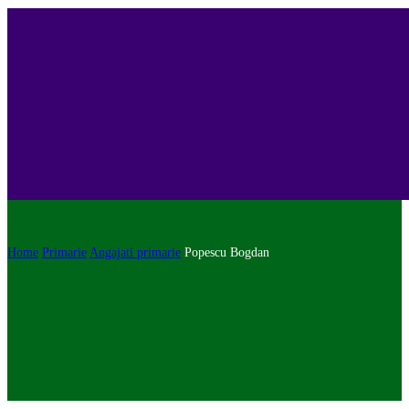
Home
Primarie
Angajati primarie
Popescu Bogdan