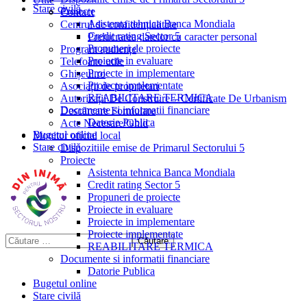
Stare civilă
Proiecte
Contact
Asistenta tehnica Banca Mondiala
Centrul de confidențialitate
Credit rating Sector 5
Prelucrarea datelor cu caracter personal
Propuneri de proiecte
Program audiențe
Proiecte in evaluare
Telefoane utile
Proiecte in implementare
Ghișeul.ro
Proiecte implementate
Asociații de proprietari
REABILITARE TERMICA
Autorizații De Construire – Certificate De Urbanism
Documente si informatii financiare
Descărcare Formulare
Datorie Publica
Acte Necesare/Ghid
Bugetul online
Monitor oficial local
Stare civilă
Dispozitiile emise de Primarul Sectorului 5
Proiecte
Asistenta tehnica Banca Mondiala
Credit rating Sector 5
Propuneri de proiecte
Proiecte in evaluare
Proiecte in implementare
Proiecte implementate
REABILITARE TERMICA
Documente si informatii financiare
Datorie Publica
Bugetul online
Stare civilă