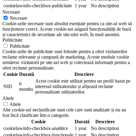
cookielawinfo-checkbox-publicitate
1 year
No description
Necesare
Necesare
Cookie-urile necesare sunt absolut esențiale pentru ca site-ul web să
funcționeze corect. Aceste cookie-uri asigură funcționalități de bază
și caracteristici de securitate ale site-ului web, în mod anonim.
Publicitate
Publicitate
Cookie-urile de publicitate sunt folosite pentru a oferi vizitatorilor
reclame relevante și campanii de marketing. Aceste module cookie
urmăresc vizitatorii pe site-uri web și colectează informații pentru a
oferi reclame personalizate.
Cookie
Durată
Descriere
Acest cookie este utilizat pentru un profil bazat pe
6
NID
interesul utilizatorului și afișează reclame
months
personalizate utilizatorilor.
Altele
Altele
Alte cookie-uri neclasificate sunt cele care sunt analizate și nu au
fost încă clasificate într-o categorie.
Cookie
Durată
Descriere
cookielawinfo-checkbox-analitice
1 year
No description
cookielawinfo-checkbox-functionale
1 year
No description