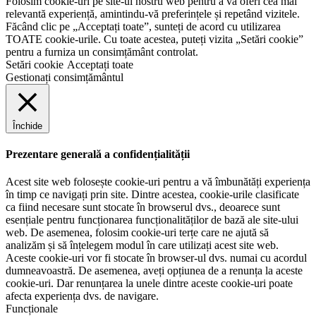
Folosim cookie-uri pe site-ul nostru web pentru a vă oferi cea mai
relevantă experiență, amintindu-vă preferințele și repetând vizitele.
Făcând clic pe „Acceptați toate”, sunteți de acord cu utilizarea
TOATE cookie-urile. Cu toate acestea, puteți vizita „Setări cookie”
pentru a furniza un consimțământ controlat.
Setări cookie
Acceptați toate
Gestionați consimțământul
Închide
Prezentare generală a confidențialității
Acest site web folosește cookie-uri pentru a vă îmbunătăți experiența
în timp ce navigați prin site. Dintre acestea, cookie-urile clasificate
ca fiind necesare sunt stocate în browserul dvs., deoarece sunt
esențiale pentru funcționarea funcționalităților de bază ale site-ului
web. De asemenea, folosim cookie-uri terțe care ne ajută să
analizăm și să înțelegem modul în care utilizați acest site web.
Aceste cookie-uri vor fi stocate în browser-ul dvs. numai cu acordul
dumneavoastră. De asemenea, aveți opțiunea de a renunța la aceste
cookie-uri. Dar renunțarea la unele dintre aceste cookie-uri poate
afecta experiența dvs. de navigare.
Funcționale