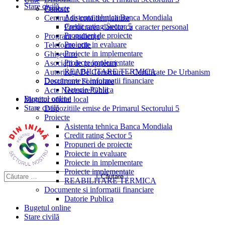
Stare civilă
Proiecte
Contact
Asistenta tehnica Banca Mondiala
Centrul de confidențialitate
Credit rating Sector 5
Prelucrarea datelor cu caracter personal
Propuneri de proiecte
Program audiențe
Proiecte in evaluare
Telefoane utile
Proiecte in implementare
Ghișeul.ro
Proiecte implementate
Asociații de proprietari
REABILITARE TERMICA
Autorizații De Construire – Certificate De Urbanism
Documente si informatii financiare
Descărcare Formulare
Datorie Publica
Acte Necesare/Ghid
Bugetul online
Monitor oficial local
Stare civilă
Dispozitiile emise de Primarul Sectorului 5
Proiecte
Asistenta tehnica Banca Mondiala
Credit rating Sector 5
Propuneri de proiecte
Proiecte in evaluare
Proiecte in implementare
Proiecte implementate
REABILITARE TERMICA
Documente si informatii financiare
Datorie Publica
Bugetul online
Stare civilă