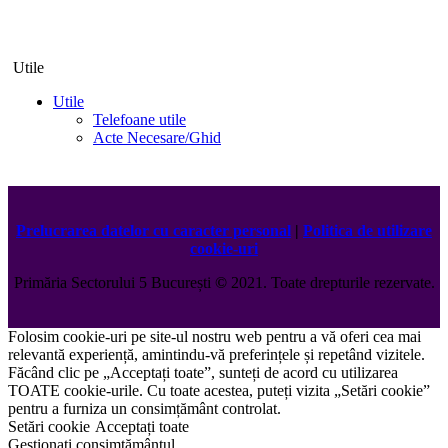
Utile
Utile
Telefoane utile
Acte Necesare/Ghid
Prelucrarea datelor cu caracter personal
|
Politica de utilizare
cookie-uri
Primăria Sectorului 5 București
©️
2021. Toate drepturile rezervate.
Folosim cookie-uri pe site-ul nostru web pentru a vă oferi cea mai
relevantă experiență, amintindu-vă preferințele și repetând vizitele.
Făcând clic pe „Acceptați toate”, sunteți de acord cu utilizarea
TOATE cookie-urile. Cu toate acestea, puteți vizita „Setări cookie”
pentru a furniza un consimțământ controlat.
Setări cookie
Acceptați toate
Gestionați consimțământul