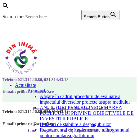
Search for:
Search Button
Telefon: 021.314.46.80, 021.314.43.18
Actualitate
Anunțuri
E-mail: primarie@sector5.ro
Afișare în cadrul procedurii de evaluare a
impactului diverselor proiecte asupra mediului
ANUNȚURI PENTRU INFORMAREA
Program de lucru al Primăriei Sector 5
Telefon: 021.314.46.80, 021.314.43.18
PUBLICULUI PRIVIND OBIECTIVELE DE
INVESTIȚII PUBLICE
E-mail: primarie@sector5.ro
Hotarari de stabilire a despagubirilor
Regulamentul de implementare a Programului
Luni - Joi 08:00 - 16:30; Vineri 08:00 - 14:00
pentru curățarea graffiti-ului