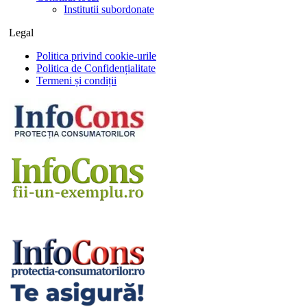
Institutii subordonate
Legal
Politica privind cookie-urile
Politica de Confidențialitate
Termeni și condiții