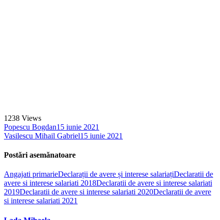
1238
Views
Popescu Bogdan
15 iunie 2021
Vasilescu Mihail Gabriel
15 iunie 2021
Postări asemănatoare
Angajati primarie
Declarații de avere și interese salariați
Declaratii de
avere si interese salariati 2018
Declaratii de avere si interese salariati
2019
Declaratii de avere si interese salariati 2020
Declaratii de avere
si interese salariati 2021