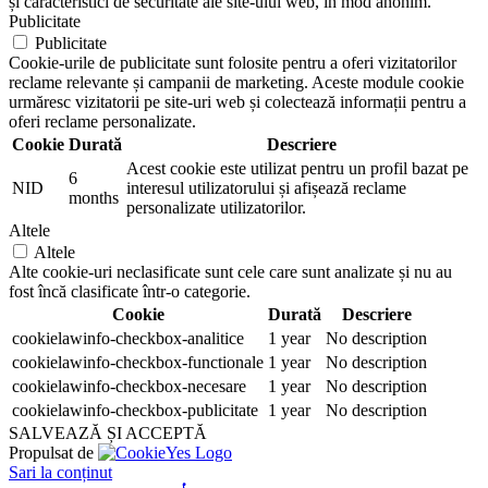
și caracteristici de securitate ale site-ului web, în mod anonim.
Publicitate
Publicitate
Cookie-urile de publicitate sunt folosite pentru a oferi vizitatorilor
reclame relevante și campanii de marketing. Aceste module cookie
urmăresc vizitatorii pe site-uri web și colectează informații pentru a
oferi reclame personalizate.
Cookie
Durată
Descriere
Acest cookie este utilizat pentru un profil bazat pe
6
NID
interesul utilizatorului și afișează reclame
months
personalizate utilizatorilor.
Altele
Altele
Alte cookie-uri neclasificate sunt cele care sunt analizate și nu au
fost încă clasificate într-o categorie.
Cookie
Durată
Descriere
cookielawinfo-checkbox-analitice
1 year
No description
cookielawinfo-checkbox-functionale
1 year
No description
cookielawinfo-checkbox-necesare
1 year
No description
cookielawinfo-checkbox-publicitate
1 year
No description
SALVEAZĂ ȘI ACCEPTĂ
Propulsat de
Sari la conținut