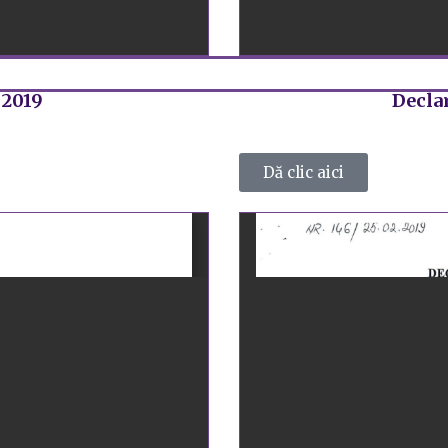
 2019
Declar
Dă clic aici