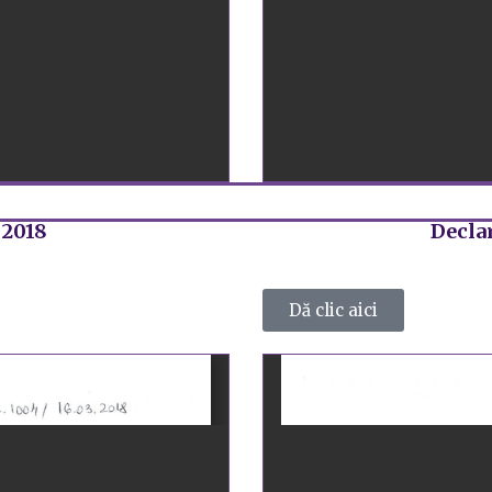
 2018
Declar
Dă clic aici