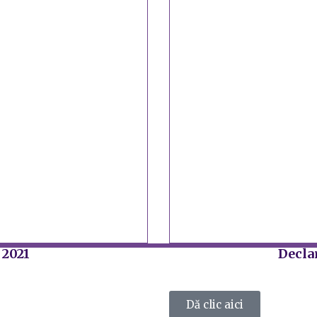
 2021
Declar
Dă clic aici