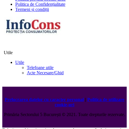
Politica de Confidențialitate
Termeni și condiții
Utile
Utile
Telefoane utile
Acte Necesare/Ghid
Prelucrarea datelor cu caracter personal
|
Politica de utilizare
cookie-uri
Primăria Sectorului 5 București
©️
2021. Toate drepturile rezervate.