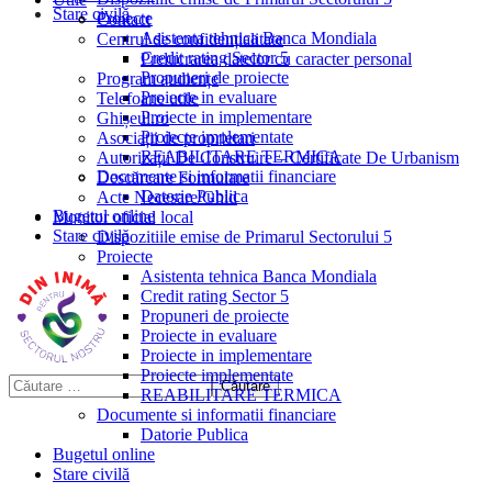
Stare civilă
Proiecte
Contact
Asistenta tehnica Banca Mondiala
Centrul de confidențialitate
Credit rating Sector 5
Prelucrarea datelor cu caracter personal
Propuneri de proiecte
Program audiențe
Proiecte in evaluare
Telefoane utile
Proiecte in implementare
Ghișeul.ro
Proiecte implementate
Asociații de proprietari
REABILITARE TERMICA
Autorizații De Construire – Certificate De Urbanism
Documente si informatii financiare
Descărcare Formulare
Datorie Publica
Acte Necesare/Ghid
Bugetul online
Monitor oficial local
Stare civilă
Dispozitiile emise de Primarul Sectorului 5
Proiecte
Asistenta tehnica Banca Mondiala
Credit rating Sector 5
Propuneri de proiecte
Proiecte in evaluare
Proiecte in implementare
Proiecte implementate
REABILITARE TERMICA
Documente si informatii financiare
Datorie Publica
Bugetul online
Stare civilă