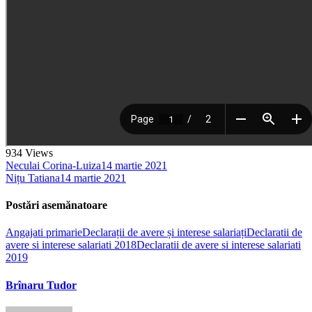
934
Views
Neculai Corina-Luiza
14 martie 2021
Nițu Tatiana
14 martie 2021
Postări asemănatoare
Angajati primarie
Declarații de avere și interese salariați
Declaratii de
avere si interese salariati 2018
Declaratii de avere si interese salariati
2019
Brînaru Tudor