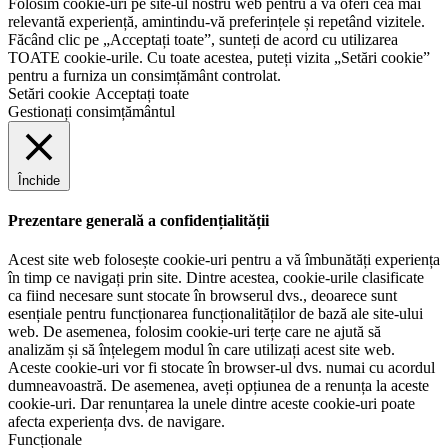
Folosim cookie-uri pe site-ul nostru web pentru a vă oferi cea mai
relevantă experiență, amintindu-vă preferințele și repetând vizitele.
Făcând clic pe „Acceptați toate”, sunteți de acord cu utilizarea
TOATE cookie-urile. Cu toate acestea, puteți vizita „Setări cookie”
pentru a furniza un consimțământ controlat.
Setări cookie
Acceptați toate
Gestionați consimțământul
Închide
Prezentare generală a confidențialității
Acest site web folosește cookie-uri pentru a vă îmbunătăți experiența
în timp ce navigați prin site. Dintre acestea, cookie-urile clasificate
ca fiind necesare sunt stocate în browserul dvs., deoarece sunt
esențiale pentru funcționarea funcționalităților de bază ale site-ului
web. De asemenea, folosim cookie-uri terțe care ne ajută să
analizăm și să înțelegem modul în care utilizați acest site web.
Aceste cookie-uri vor fi stocate în browser-ul dvs. numai cu acordul
dumneavoastră. De asemenea, aveți opțiunea de a renunța la aceste
cookie-uri. Dar renunțarea la unele dintre aceste cookie-uri poate
afecta experiența dvs. de navigare.
Funcționale