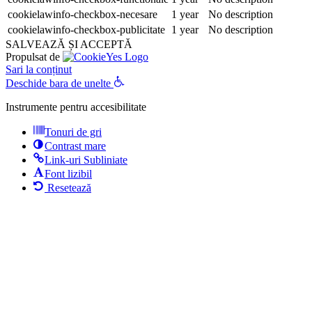
cookielawinfo-checkbox-necesare
1 year
No description
cookielawinfo-checkbox-publicitate
1 year
No description
SALVEAZĂ ȘI ACCEPTĂ
Propulsat de
Sari la conținut
Deschide bara de unelte
Instrumente pentru accesibilitate
Tonuri de gri
Contrast mare
Link-uri Subliniate
Font lizibil
Resetează