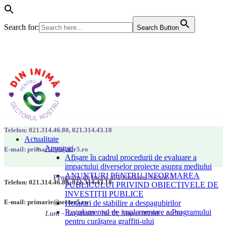
Search for:
Search Button
Telefon: 021.314.46.80, 021.314.43.18
Actualitate
Anunțuri
E-mail: primarie@sector5.ro
Afișare în cadrul procedurii de evaluare a
impactului diverselor proiecte asupra mediului
ANUNȚURI PENTRU INFORMAREA
Program de lucru al Primăriei Sector 5
Telefon: 021.314.46.80, 021.314.43.18
PUBLICULUI PRIVIND OBIECTIVELE DE
INVESTIȚII PUBLICE
E-mail: primarie@sector5.ro
Hotarari de stabilire a despagubirilor
Regulamentul de implementare a Programului
Luni - Joi 08:00 - 16:30; Vineri 08:00 - 14:00
pentru curățarea graffiti-ului