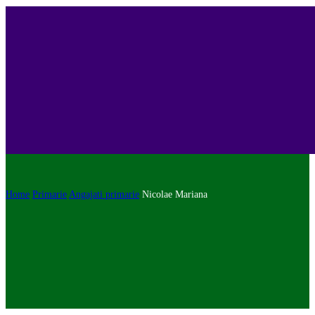
Home
Primarie
Angajati primarie
Nicolae Mariana