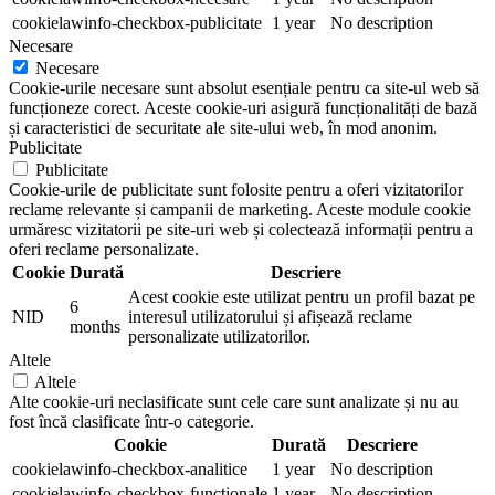
cookielawinfo-checkbox-publicitate
1 year
No description
Necesare
Necesare
Cookie-urile necesare sunt absolut esențiale pentru ca site-ul web să
funcționeze corect. Aceste cookie-uri asigură funcționalități de bază
și caracteristici de securitate ale site-ului web, în mod anonim.
Publicitate
Publicitate
Cookie-urile de publicitate sunt folosite pentru a oferi vizitatorilor
reclame relevante și campanii de marketing. Aceste module cookie
urmăresc vizitatorii pe site-uri web și colectează informații pentru a
oferi reclame personalizate.
Cookie
Durată
Descriere
Acest cookie este utilizat pentru un profil bazat pe
6
NID
interesul utilizatorului și afișează reclame
months
personalizate utilizatorilor.
Altele
Altele
Alte cookie-uri neclasificate sunt cele care sunt analizate și nu au
fost încă clasificate într-o categorie.
Cookie
Durată
Descriere
cookielawinfo-checkbox-analitice
1 year
No description
cookielawinfo-checkbox-functionale
1 year
No description