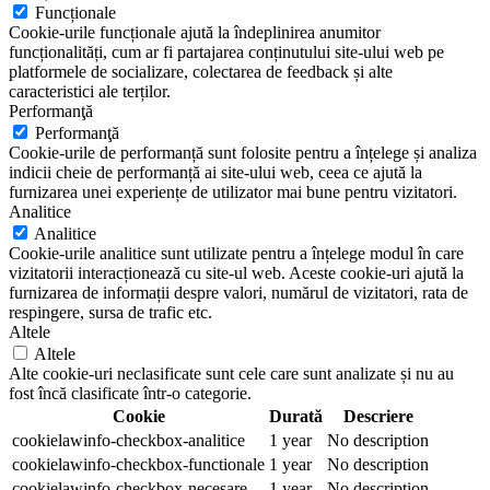
Funcționale
Cookie-urile funcționale ajută la îndeplinirea anumitor
funcționalități, cum ar fi partajarea conținutului site-ului web pe
platformele de socializare, colectarea de feedback și alte
caracteristici ale terților.
Performanţă
Performanţă
Cookie-urile de performanță sunt folosite pentru a înțelege și analiza
indicii cheie de performanță ai site-ului web, ceea ce ajută la
furnizarea unei experiențe de utilizator mai bune pentru vizitatori.
Analitice
Analitice
Cookie-urile analitice sunt utilizate pentru a înțelege modul în care
vizitatorii interacționează cu site-ul web. Aceste cookie-uri ajută la
furnizarea de informații despre valori, numărul de vizitatori, rata de
respingere, sursa de trafic etc.
Altele
Altele
Alte cookie-uri neclasificate sunt cele care sunt analizate și nu au
fost încă clasificate într-o categorie.
Cookie
Durată
Descriere
cookielawinfo-checkbox-analitice
1 year
No description
cookielawinfo-checkbox-functionale
1 year
No description
cookielawinfo-checkbox-necesare
1 year
No description