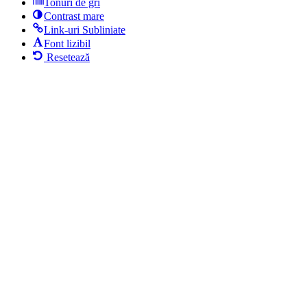
Tonuri de gri
Contrast mare
Link-uri Subliniate
Font lizibil
Resetează