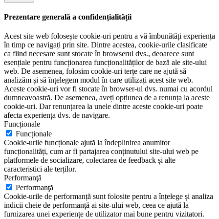
Prezentare generală a confidențialității
Acest site web folosește cookie-uri pentru a vă îmbunătăți experiența
în timp ce navigați prin site. Dintre acestea, cookie-urile clasificate
ca fiind necesare sunt stocate în browserul dvs., deoarece sunt
esențiale pentru funcționarea funcționalităților de bază ale site-ului
web. De asemenea, folosim cookie-uri terțe care ne ajută să
analizăm și să înțelegem modul în care utilizați acest site web.
Aceste cookie-uri vor fi stocate în browser-ul dvs. numai cu acordul
dumneavoastră. De asemenea, aveți opțiunea de a renunța la aceste
cookie-uri. Dar renunțarea la unele dintre aceste cookie-uri poate
afecta experiența dvs. de navigare.
Funcționale
Funcționale
Cookie-urile funcționale ajută la îndeplinirea anumitor
funcționalități, cum ar fi partajarea conținutului site-ului web pe
platformele de socializare, colectarea de feedback și alte
caracteristici ale terților.
Performanţă
Performanţă
Cookie-urile de performanță sunt folosite pentru a înțelege și analiza
indicii cheie de performanță ai site-ului web, ceea ce ajută la
furnizarea unei experiențe de utilizator mai bune pentru vizitatori.