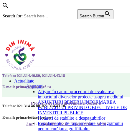
Search for:
Search Button
Telefon: 021.314.46.80, 021.314.43.18
Actualitate
Anunțuri
E-mail: primarie@sector5.ro
Afișare în cadrul procedurii de evaluare a
impactului diverselor proiecte asupra mediului
ANUNȚURI PENTRU INFORMAREA
Program de lucru al Primăriei Sector 5
Telefon: 021.314.46.80, 021.314.43.18
PUBLICULUI PRIVIND OBIECTIVELE DE
INVESTIȚII PUBLICE
E-mail: primarie@sector5.ro
Hotarari de stabilire a despagubirilor
Regulamentul de implementare a Programului
Luni - Joi 08:00 - 16:30; Vineri 08:00 - 14:00
pentru curățarea graffiti-ului