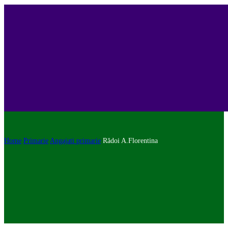
Home
Primarie
Angajati primarie
Rădoi A.Florentina