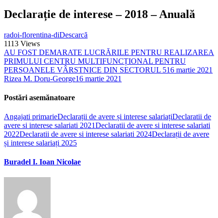
Declarație de interese – 2018 – Anuală
radoi-florentina-di
Descarcă
1113
Views
AU FOST DEMARATE LUCRĂRILE PENTRU REALIZAREA
PRIMULUI CENTRU MULTIFUNCȚIONAL PENTRU
PERSOANELE VÂRSTNICE DIN SECTORUL 5
16 martie 2021
Rizea M. Doru-George
16 martie 2021
Postări asemănatoare
Angajati primarie
Declarații de avere și interese salariați
Declaratii de
avere si interese salariati 2021
Declaratii de avere si interese salariati
2022
Declaratii de avere si interese salariati 2024
Declarații de avere
și interese salariați 2025
Buradel I. Ioan Nicolae