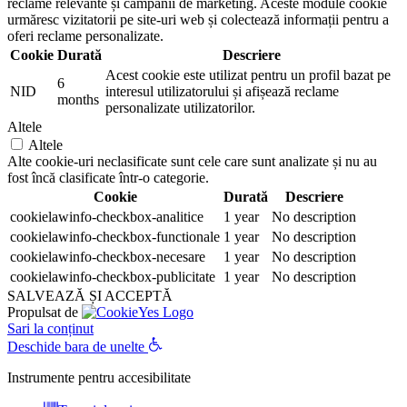
reclame relevante și campanii de marketing. Aceste module cookie
urmăresc vizitatorii pe site-uri web și colectează informații pentru a
oferi reclame personalizate.
Cookie
Durată
Descriere
Acest cookie este utilizat pentru un profil bazat pe
6
NID
interesul utilizatorului și afișează reclame
months
personalizate utilizatorilor.
Altele
Altele
Alte cookie-uri neclasificate sunt cele care sunt analizate și nu au
fost încă clasificate într-o categorie.
Cookie
Durată
Descriere
cookielawinfo-checkbox-analitice
1 year
No description
cookielawinfo-checkbox-functionale
1 year
No description
cookielawinfo-checkbox-necesare
1 year
No description
cookielawinfo-checkbox-publicitate
1 year
No description
SALVEAZĂ ȘI ACCEPTĂ
Propulsat de
Sari la conținut
Deschide bara de unelte
Instrumente pentru accesibilitate