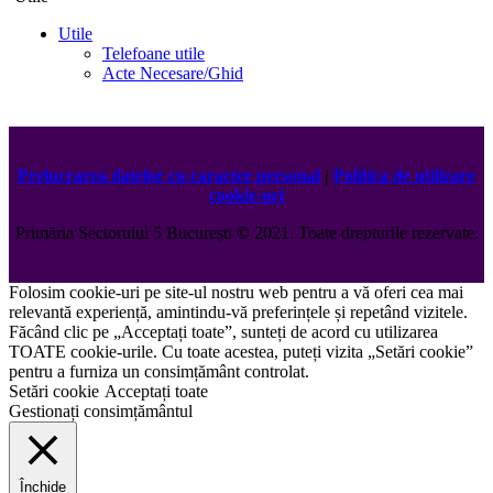
Utile
Telefoane utile
Acte Necesare/Ghid
Prelucrarea datelor cu caracter personal
|
Politica de utilizare
cookie-uri
Primăria Sectorului 5 București
©️
2021. Toate drepturile rezervate.
Folosim cookie-uri pe site-ul nostru web pentru a vă oferi cea mai
relevantă experiență, amintindu-vă preferințele și repetând vizitele.
Făcând clic pe „Acceptați toate”, sunteți de acord cu utilizarea
TOATE cookie-urile. Cu toate acestea, puteți vizita „Setări cookie”
pentru a furniza un consimțământ controlat.
Setări cookie
Acceptați toate
Gestionați consimțământul
Închide