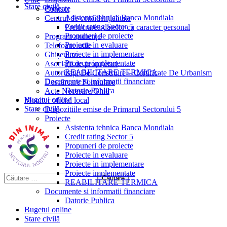
Stare civilă
Proiecte
Contact
Asistenta tehnica Banca Mondiala
Centrul de confidențialitate
Credit rating Sector 5
Prelucrarea datelor cu caracter personal
Propuneri de proiecte
Program audiențe
Proiecte in evaluare
Telefoane utile
Proiecte in implementare
Ghișeul.ro
Proiecte implementate
Asociații de proprietari
REABILITARE TERMICA
Autorizații De Construire – Certificate De Urbanism
Documente si informatii financiare
Descărcare Formulare
Datorie Publica
Acte Necesare/Ghid
Bugetul online
Monitor oficial local
Stare civilă
Dispozitiile emise de Primarul Sectorului 5
Proiecte
Asistenta tehnica Banca Mondiala
Credit rating Sector 5
Propuneri de proiecte
Proiecte in evaluare
Proiecte in implementare
Proiecte implementate
REABILITARE TERMICA
Documente si informatii financiare
Datorie Publica
Bugetul online
Stare civilă