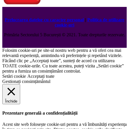
Prelucrarea datelor cu caracter personal
|
Politica de utilizare
cookie-uri
Primăria Sectorului 5 București
©️
2021. Toate drepturile rezervate.
Folosim cookie-uri pe site-ul nostru web pentru a vă oferi cea mai
relevantă experiență, amintindu-vă preferințele și repetând vizitele.
Făcând clic pe „Acceptați toate”, sunteți de acord cu utilizarea
TOATE cookie-urile. Cu toate acestea, puteți vizita „Setări cookie”
pentru a furniza un consimțământ controlat.
Setări cookie
Acceptați toate
Gestionați consimțământul
Închide
Prezentare generală a confidențialității
Acest site web folosește cookie-uri pentru a vă îmbunătăți experiența