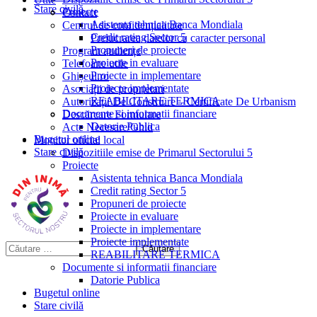
Stare civilă
Proiecte
Contact
Asistenta tehnica Banca Mondiala
Centrul de confidențialitate
Credit rating Sector 5
Prelucrarea datelor cu caracter personal
Propuneri de proiecte
Program audiențe
Proiecte in evaluare
Telefoane utile
Proiecte in implementare
Ghișeul.ro
Proiecte implementate
Asociații de proprietari
REABILITARE TERMICA
Autorizații De Construire – Certificate De Urbanism
Documente si informatii financiare
Descărcare Formulare
Datorie Publica
Acte Necesare/Ghid
Bugetul online
Monitor oficial local
Stare civilă
Dispozitiile emise de Primarul Sectorului 5
Proiecte
Asistenta tehnica Banca Mondiala
Credit rating Sector 5
Propuneri de proiecte
Proiecte in evaluare
Proiecte in implementare
Proiecte implementate
REABILITARE TERMICA
Documente si informatii financiare
Datorie Publica
Bugetul online
Stare civilă