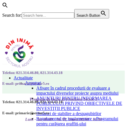
Search for:
Search Button
Telefon: 021.314.46.80, 021.314.43.18
Actualitate
Anunțuri
E-mail: primarie@sector5.ro
Afișare în cadrul procedurii de evaluare a
impactului diverselor proiecte asupra mediului
ANUNȚURI PENTRU INFORMAREA
Program de lucru al Primăriei Sector 5
Telefon: 021.314.46.80, 021.314.43.18
PUBLICULUI PRIVIND OBIECTIVELE DE
INVESTIȚII PUBLICE
E-mail: primarie@sector5.ro
Hotarari de stabilire a despagubirilor
Regulamentul de implementare a Programului
Luni - Joi 08:00 - 16:30; Vineri 08:00 - 14:00
pentru curățarea graffiti-ului