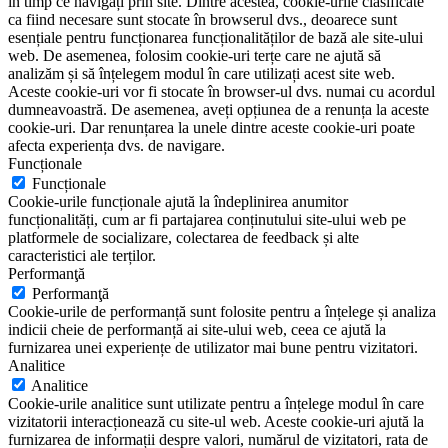
în timp ce navigați prin site. Dintre acestea, cookie-urile clasificate
ca fiind necesare sunt stocate în browserul dvs., deoarece sunt
esențiale pentru funcționarea funcționalităților de bază ale site-ului
web. De asemenea, folosim cookie-uri terțe care ne ajută să
analizăm și să înțelegem modul în care utilizați acest site web.
Aceste cookie-uri vor fi stocate în browser-ul dvs. numai cu acordul
dumneavoastră. De asemenea, aveți opțiunea de a renunța la aceste
cookie-uri. Dar renunțarea la unele dintre aceste cookie-uri poate
afecta experiența dvs. de navigare.
Funcționale
Funcționale
Cookie-urile funcționale ajută la îndeplinirea anumitor
funcționalități, cum ar fi partajarea conținutului site-ului web pe
platformele de socializare, colectarea de feedback și alte
caracteristici ale terților.
Performanţă
Performanţă
Cookie-urile de performanță sunt folosite pentru a înțelege și analiza
indicii cheie de performanță ai site-ului web, ceea ce ajută la
furnizarea unei experiențe de utilizator mai bune pentru vizitatori.
Analitice
Analitice
Cookie-urile analitice sunt utilizate pentru a înțelege modul în care
vizitatorii interacționează cu site-ul web. Aceste cookie-uri ajută la
furnizarea de informații despre valori, numărul de vizitatori, rata de