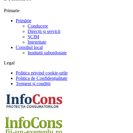
Primarie
Primărie
Conducere
Direcții și servicii
SCIM
Integritate
Consiliul local
Institutii subordonate
Legal
Politica privind cookie-urile
Politica de Confidențialitate
Termeni și condiții