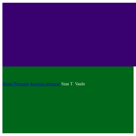
Home
Primarie
Angajati primarie
Stan T. Vasile