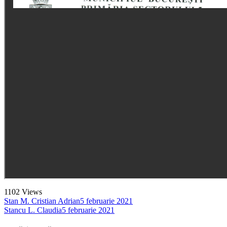
1102
Views
Stan M. Cristian Adrian
5 februarie 2021
Stancu L. Claudia
5 februarie 2021