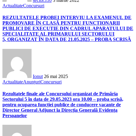
sector5.ro
3 martie 2022
Actualitate
Concursuri
REZULTATELE PROBEI INTERVIU LA EXAMENUL DE
PROMOVARE ÎN CLASĂ PENTRU FUNCȚIONARII
PUBLICI DE EXECUȚIE DIN CADRUL APARATULUI DE
SPECIALITATE AL PRIMARULUI SECTORULUI
5, ORGANIZAT ÎN DATA DE 21.05.2025 – PROBA SCRISĂ
Ionut
26 mai 2025
Actualitate
Anunțuri
Concursuri
Rezultatele finale ale Concursului organizat de Primăria
Sectorului 5 în data de 29.05.2023 ora 10.00 – proba scrisă,
pentru ocuparea funcției publice de conducere vacante de
Director General Adjunct la Direcția Generală Evidența
Persoanelor