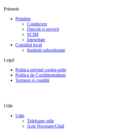
Primarie
Primărie
Conducere
Direcții și servicii
SCIM
Integritate
Consiliul local
Institutii subordonate
Legal
Politica privind cookie-urile
Politica de Confidențialitate
Termeni și condiții
Utile
Utile
Telefoane utile
Acte Necesare/Ghid