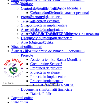
Stare civilă
Proiecte
Contact
Asistenta tehnica Banca Mondiala
Centrul de confidențialitate
Credit rating Sector 5
Prelucrarea datelor cu caracter personal
Propuneri de proiecte
Program audiențe
Proiecte in evaluare
Telefoane utile
Proiecte in implementare
Ghișeul.ro
Proiecte implementate
Asociații de proprietari
REABILITARE TERMICA
Autorizații De Construire – Certificate De Urbanism
Documente si informatii financiare
Descărcare Formulare
Datorie Publica
Acte Necesare/Ghid
Bugetul online
Monitor oficial local
Stare civilă
Dispozitiile emise de Primarul Sectorului 5
Proiecte
Asistenta tehnica Banca Mondiala
Credit rating Sector 5
Propuneri de proiecte
Proiecte in evaluare
Proiecte in implementare
Proiecte implementate
REABILITARE TERMICA
Documente si informatii financiare
Datorie Publica
Bugetul online
Stare civilă