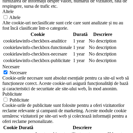
furnizarea de informații despre valori, numărul de vizitatori, rata de
respingere, sursa de trafic etc.
Altele
Altele
Alte cookie-uri neclasificate sunt cele care sunt analizate și nu au
fost încă clasificate într-o categorie.
Cookie
Durată
Descriere
cookielawinfo-checkbox-analitice
1 year
No description
cookielawinfo-checkbox-functionale
1 year
No description
cookielawinfo-checkbox-necesare
1 year
No description
cookielawinfo-checkbox-publicitate
1 year
No description
Necesare
Necesare
Cookie-urile necesare sunt absolut esențiale pentru ca site-ul web să
funcționeze corect. Aceste cookie-uri asigură funcționalități de bază
și caracteristici de securitate ale site-ului web, în mod anonim.
Publicitate
Publicitate
Cookie-urile de publicitate sunt folosite pentru a oferi vizitatorilor
reclame relevante și campanii de marketing. Aceste module cookie
urmăresc vizitatorii pe site-uri web și colectează informații pentru a
oferi reclame personalizate.
Cookie
Durată
Descriere