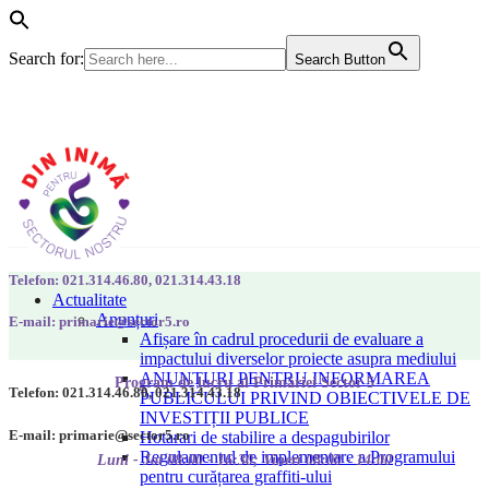
Search for:
Search Button
Telefon: 021.314.46.80, 021.314.43.18
Actualitate
Anunțuri
E-mail: primarie@sector5.ro
Afișare în cadrul procedurii de evaluare a
impactului diverselor proiecte asupra mediului
ANUNȚURI PENTRU INFORMAREA
Program de lucru al Primăriei Sector 5
Telefon: 021.314.46.80, 021.314.43.18
PUBLICULUI PRIVIND OBIECTIVELE DE
INVESTIȚII PUBLICE
E-mail: primarie@sector5.ro
Hotarari de stabilire a despagubirilor
Regulamentul de implementare a Programului
Luni - Joi 08:00 - 16:30; Vineri 08:00 - 14:00
pentru curățarea graffiti-ului