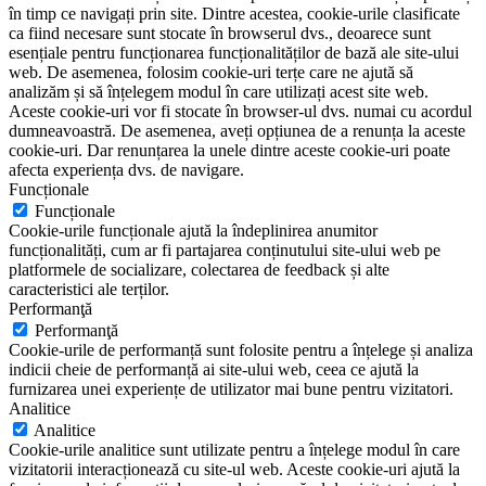
în timp ce navigați prin site. Dintre acestea, cookie-urile clasificate
ca fiind necesare sunt stocate în browserul dvs., deoarece sunt
esențiale pentru funcționarea funcționalităților de bază ale site-ului
web. De asemenea, folosim cookie-uri terțe care ne ajută să
analizăm și să înțelegem modul în care utilizați acest site web.
Aceste cookie-uri vor fi stocate în browser-ul dvs. numai cu acordul
dumneavoastră. De asemenea, aveți opțiunea de a renunța la aceste
cookie-uri. Dar renunțarea la unele dintre aceste cookie-uri poate
afecta experiența dvs. de navigare.
Funcționale
Funcționale
Cookie-urile funcționale ajută la îndeplinirea anumitor
funcționalități, cum ar fi partajarea conținutului site-ului web pe
platformele de socializare, colectarea de feedback și alte
caracteristici ale terților.
Performanţă
Performanţă
Cookie-urile de performanță sunt folosite pentru a înțelege și analiza
indicii cheie de performanță ai site-ului web, ceea ce ajută la
furnizarea unei experiențe de utilizator mai bune pentru vizitatori.
Analitice
Analitice
Cookie-urile analitice sunt utilizate pentru a înțelege modul în care
vizitatorii interacționează cu site-ul web. Aceste cookie-uri ajută la