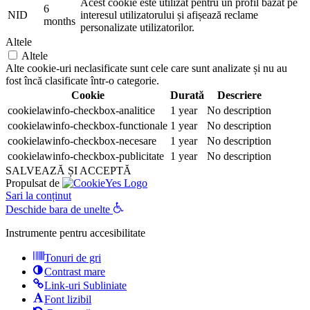
Acest cookie este utilizat pentru un profil bazat pe
6
NID
interesul utilizatorului și afișează reclame
months
personalizate utilizatorilor.
Altele
Altele
Alte cookie-uri neclasificate sunt cele care sunt analizate și nu au
fost încă clasificate într-o categorie.
Cookie
Durată
Descriere
cookielawinfo-checkbox-analitice
1 year
No description
cookielawinfo-checkbox-functionale
1 year
No description
cookielawinfo-checkbox-necesare
1 year
No description
cookielawinfo-checkbox-publicitate
1 year
No description
SALVEAZĂ ȘI ACCEPTĂ
Propulsat de
Sari la conținut
Deschide bara de unelte
Instrumente pentru accesibilitate
Tonuri de gri
Contrast mare
Link-uri Subliniate
Font lizibil