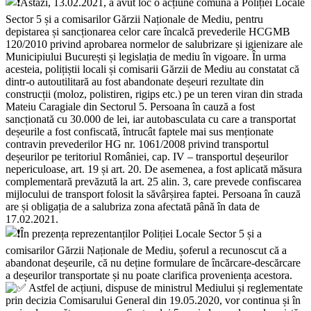
Astăzi, 13.02.2021, a avut loc o acțiune comună a Poliției Locale
Sector 5 și a comisarilor Gărzii Naționale de Mediu, pentru
depistarea și sancționarea celor care încalcă prevederile HCGMB
120/2010 privind aprobarea normelor de salubrizare și igienizare ale
Municipiului București și legislația de mediu în vigoare. În urma
acesteia, polițiștii locali și comisarii Gărzii de Mediu au constatat că
dintr-o autoutilitară au fost abandonate deșeuri rezultate din
construcții (moloz, polistiren, rigips etc.) pe un teren viran din strada
Mateiu Caragiale din Sectorul 5. Persoana în cauză a fost
sancționată cu 30.000 de lei, iar autobasculata cu care a transportat
deșeurile a fost confiscată, întrucât faptele mai sus menționate
contravin prevederilor HG nr. 1061/2008 privind transportul
deșeurilor pe teritoriul României, cap. IV – transportul deșeurilor
nepericuloase, art. 19 și art. 20. De asemenea, a fost aplicată măsura
complementară prevăzută la art. 25 alin. 3, care prevede confiscarea
mijlocului de transport folosit la săvârșirea faptei. Persoana în cauză
are și obligația de a salubriza zona afectată până în data de
17.02.2021.
În prezența reprezentanților Poliției Locale Sector 5 și a
comisarilor Gărzii Naționale de Mediu, șoferul a recunoscut că a
abandonat deșeurile, că nu deține formulare de încărcare-descărcare
a deșeurilor transportate și nu poate clarifica proveniența acestora.
Astfel de acțiuni, dispuse de ministrul Mediului și reglementate
prin decizia Comisarului General din 19.05.2020, vor continua și în