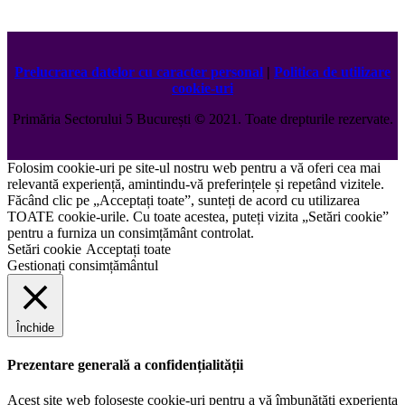
Prelucrarea datelor cu caracter personal
|
Politica de utilizare
cookie-uri
Primăria Sectorului 5 București
©️
2021. Toate drepturile rezervate.
Folosim cookie-uri pe site-ul nostru web pentru a vă oferi cea mai
relevantă experiență, amintindu-vă preferințele și repetând vizitele.
Făcând clic pe „Acceptați toate”, sunteți de acord cu utilizarea
TOATE cookie-urile. Cu toate acestea, puteți vizita „Setări cookie”
pentru a furniza un consimțământ controlat.
Setări cookie
Acceptați toate
Gestionați consimțământul
Închide
Prezentare generală a confidențialității
Acest site web folosește cookie-uri pentru a vă îmbunătăți experiența