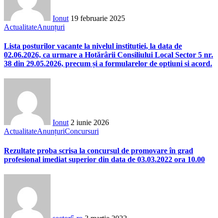
Ionut
19 februarie 2025
Actualitate
Anunțuri
Lista posturilor vacante la nivelul instituției, la data de
02.06.2026, ca urmare a Hotărârii Consiliului Local Sector 5 nr.
38 din 29.05.2026, precum și a formularelor de optiuni si acord.
Ionut
2 iunie 2026
Actualitate
Anunțuri
Concursuri
Rezultate proba scrisa la concursul de promovare în grad
profesional imediat superior din data de 03.03.2022 ora 10.00