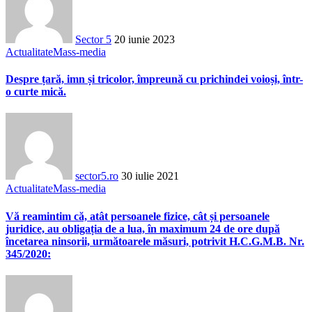
Sector 5
20 iunie 2023
Actualitate
Mass-media
Despre țară, imn și tricolor, împreună cu prichindei voioși, într-
o curte mică.
sector5.ro
30 iulie 2021
Actualitate
Mass-media
Vă reamintim că, atât persoanele fizice, cât și persoanele
juridice, au obligația de a lua, în maximum 24 de ore după
încetarea ninsorii, următoarele măsuri, potrivit H.C.G.M.B. Nr.
345/2020: