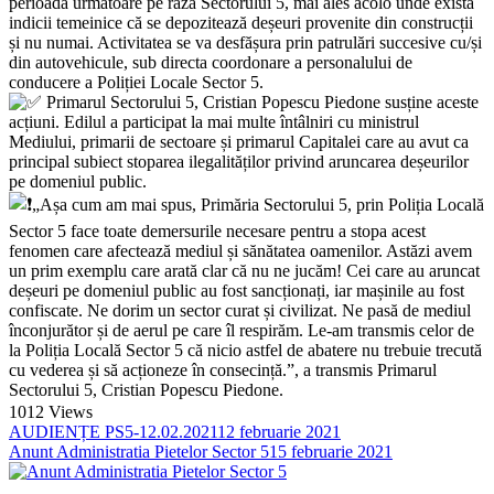
perioada următoare pe raza Sectorului 5, mai ales acolo unde există
indicii temeinice că se depozitează deșeuri provenite din construcții
și nu numai. Activitatea se va desfășura prin patrulări succesive cu/și
din autovehicule, sub directa coordonare a personalului de
conducere a Poliției Locale Sector 5.
Primarul Sectorului 5, Cristian Popescu Piedone susține aceste
acțiuni. Edilul a participat la mai multe întâlniri cu ministrul
Mediului, primarii de sectoare și primarul Capitalei care au avut ca
principal subiect stoparea ilegalităților privind aruncarea deșeurilor
pe domeniul public.
„Așa cum am mai spus, Primăria Sectorului 5, prin Poliția Locală
Sector 5 face toate demersurile necesare pentru a stopa acest
fenomen care afectează mediul și sănătatea oamenilor. Astăzi avem
un prim exemplu care arată clar că nu ne jucăm! Cei care au aruncat
deșeuri pe domeniul public au fost sancționați, iar mașinile au fost
confiscate. Ne dorim un sector curat și civilizat. Ne pasă de mediul
înconjurător și de aerul pe care îl respirăm. Le-am transmis celor de
la Poliția Locală Sector 5 că nicio astfel de abatere nu trebuie trecută
cu vederea și să acționeze în consecință.”, a transmis Primarul
Sectorului 5, Cristian Popescu Piedone.
1012
Views
AUDIENȚE PS5-12.02.2021
12 februarie 2021
Anunt Administratia Pietelor Sector 5
15 februarie 2021