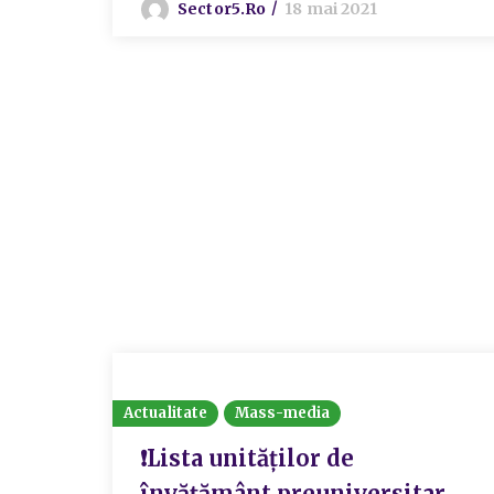
Sector5.ro
18 mai 2021
Actualitate
Mass-media
❗Lista unităţilor de
învăţământ preuniversitar