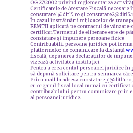
OG 27/2002 privind reglementarea activități
Certificatele de Atestare Fiscală necesare î
constatare1@ditl5.ro și constatare2@ditl5.r
​În cazul înstrăinării mijloacelor de transp
REMTII aplicată pe contractul de vânzare-c
certificat.Termenul de eliberare este de pân
constatare și impunere persoane fizice.
Contribuabilii persoane juridice pot formula
platformelor de comunicare la distanță
ww
fiscală, depunerea declarațiilor de impune
vizează activitatea instituției.
Pentru a crea contul persoanei juridice în
să depună solicitare pentru semnarea căreia 
Prin email la adresa constatarepj@ditl5.ro,
cu organul fiscal local numai cu certificat 
contribuabilului pentru comunicare prin ema
al persoanei juridice.