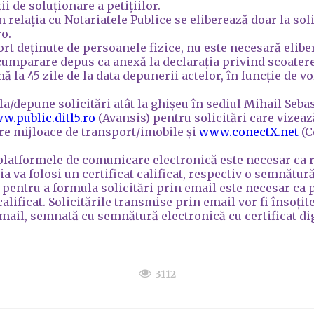
i de soluționare a petițiilor.
n relația cu Notariatele Publice se eliberează doar la sol
o.
ort deținute de persoanele fizice, nu este necesară eliber
umparare depus ca anexă la declarația privind scoatere
ă la 45 zile de la data depunerii actelor, în funcție de v
/depune solicitări atât la ghișeu în sediul Mihail Sebast
w.public.ditl5.ro
(Avansis) pentru solicitări care vizeaz
re mijloace de transport/imobile și
www.conectX.net
(C
 platformele de comunicare electronică este necesar ca r
va folosi un certificat calificat, respectiv o semnătură e
 pentru a formula solicitări prin email este necesar ca p
calificat. Solicitările transmise prin email vor fi însoți
il, semnată cu semnătură electronică cu certificat digi
3112