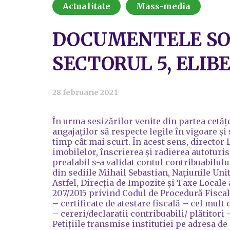
Actualitate
Mass-media
DOCUMENTELE SOL
SECTORUL 5, ELIB
28 februarie 2021
În urma sesizărilor venite din partea cetățe
angajaților să respecte legile în vigoare și
timp cât mai scurt. În acest sens, director
imobilelor, înscrierea și radierea autoturi
prealabil s-a validat contul contribuabilului
din sediile Mihail Sebastian, Națiunile Uni
Astfel, Direcția de Impozite și Taxe Locale 
207/2015 privind Codul de Procedură Fiscal
– certificate de atestare fiscală – cel mult 
– cereri/declaratii contribuabili/ plătitori 
Petițiile transmise institutiei pe adresa de 