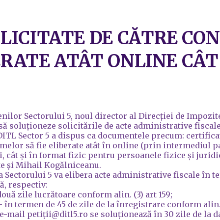
ICITATE DE CĂTRE CONT
ERATE ATÂT ONLINE CÂT 
nilor Sectorului 5, noul director al Direcției de Impozit
 să soluționeze solicitările de acte administrative fiscal
 DITL Sector 5 a dispus ca documentele precum: certificat
smelor să fie eliberate atât în online (prin intermediul 
, cât și în format fizic pentru persoanele fizice și juridi
te și Mihail Kogălniceanu.
a Sectorului 5 va elibera acte administrative fiscale în 
ă, respectiv:
două zile lucrătoare conform alin. (3) art 159;
– în termen de 45 de zile de la înregistrare conform alin. (
e-mail petiții@ditl5.ro se soluționează în 30 zile de la da