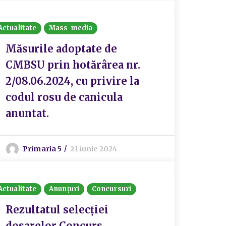
Actualitate
Mass-media
Măsurile adoptate de
CMBSU prin hotărârea nr.
2/08.06.2024, cu privire la
codul rosu de canicula
anuntat.
Primaria 5
21 iunie 2024
Actualitate
Anunțuri
Concursuri
Rezultatul selecției
dosarelor Concurs