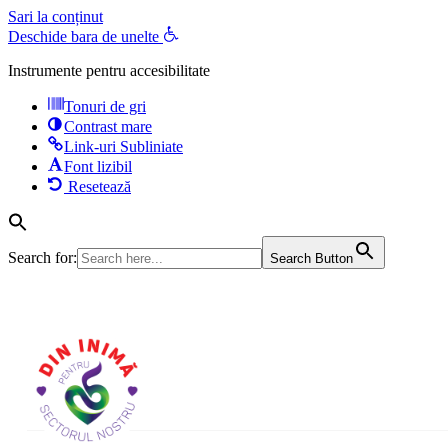
Sari la conținut
Deschide bara de unelte
Instrumente pentru accesibilitate
Tonuri de gri
Contrast mare
Link-uri Subliniate
Font lizibil
Resetează
Search for:
Search Button