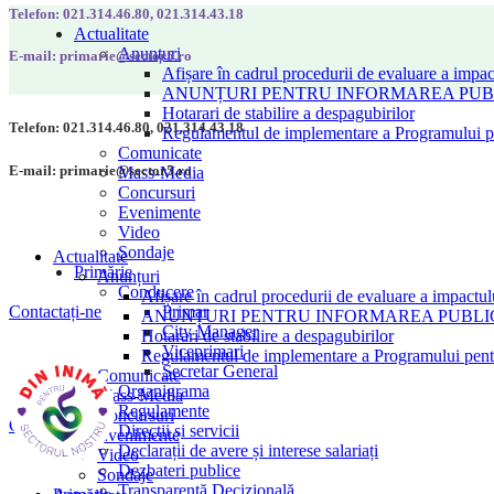
Telefon: 021.314.46.80, 021.314.43.18
Actualitate
Anunțuri
E-mail: primarie@sector5.ro
Afișare în cadrul procedurii de evaluare a impac
ANUNȚURI PENTRU INFORMAREA PUBLI
Hotarari de stabilire a despagubirilor
Telefon: 021.314.46.80, 021.314.43.18
Regulamentul de implementare a Programului pen
Comunicate
E-mail: primarie@sector5.ro
Mass-Media
Concursuri
Evenimente
Video
Sondaje
Actualitate
Primărie
Anunțuri
Conducere
Afișare în cadrul procedurii de evaluare a impactul
Primar
Contactați-ne
ANUNȚURI PENTRU INFORMAREA PUBLICU
City Manager
Hotarari de stabilire a despagubirilor
Viceprimari
Regulamentul de implementare a Programului pentru
Secretar General
Comunicate
Organigrama
Mass-Media
Regulamente
Concursuri
Contactați-ne
Direcții și servicii
Evenimente
Declarații de avere și interese salariați
Video
Dezbateri publice
Sondaje
Transparență Decizională