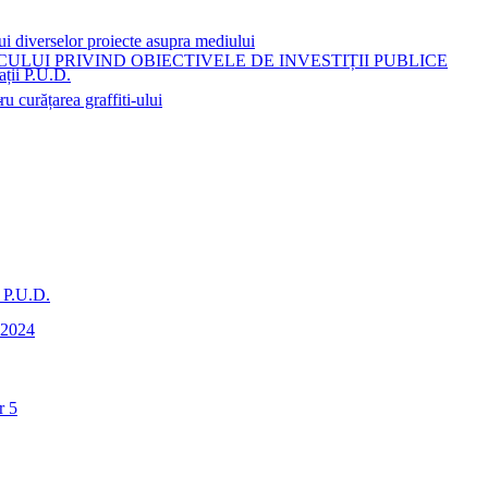
ui diverselor proiecte asupra mediului
LUI PRIVIND OBIECTIVELE DE INVESTIȚII PUBLICE
ații P.U.D.
i
 curățarea graffiti-ului
i P.U.D.
0-2024
r 5