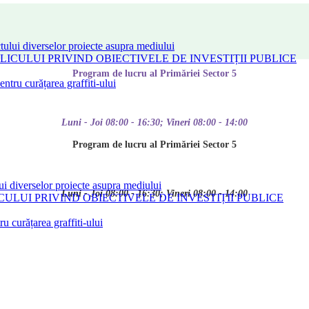
tului diverselor proiecte asupra mediului
CULUI PRIVIND OBIECTIVELE DE INVESTIȚII PUBLICE
Program de lucru al Primăriei Sector 5
tru curățarea graffiti-ului
Luni - Joi 08:00 - 16:30; Vineri 08:00 - 14:00
Program de lucru al Primăriei Sector 5
ui diverselor proiecte asupra mediului
Luni - Joi 08:00 - 16:30; Vineri 08:00 - 14:00
LUI PRIVIND OBIECTIVELE DE INVESTIȚII PUBLICE
 curățarea graffiti-ului