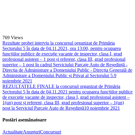
769
Views
Rezultate probei interviu la concursul organizat de Primăria
Sectorului 5 în data de 04.11.2021, ora 13:00, pentru ocuparea
funcțiilor publice de execuție vacante de inspector, clasa I, grad
profesional asistent – 1 post și referent, clasa III, grad profesional
superior – 1 post în cadrul Serviciului Parcaje Auto de Reședință -
Direcția de Administrare a Domeniului Public - Direcția Generală de
Administrare a Domeniului Public și Privat al Sectorului 5.
9
noiembrie 2021
REZULTATELE FINALE la concursul organizat de Primăria
Sectorului 5 în data de 04.11.2021 pentru ocuparea funcțiilor publice
de execuție vacante de inspector, clasa I, grad profesional asistent –
1(un) post și referent, clasa III, grad profesional superior – 1(un)
post la Serviciul Parcaje Auto de Reședință
10 noiembrie 2021
Postări asemănatoare
Actualitate
Anunțuri
Concursuri