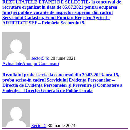
REZULTATELE ETAPEI DE SELECȚIE- la concursul de
recrutare organizat in data de 05.07.2021 pentru ocuparea
funcției publice vacante de inspector superior din cadrul
Serviciului Cadastru, Fond Funciar, Registru Agricol –
ARHITECT ȘEF – Primăria Sectorului 5.
sector5.ro
28 iunie 2021
Actualitate
Anunțuri
Concursuri
Rezultatul probei scrise la concursul din 30.03.2023- ora 15,
proba scrisa-în cadrul Serviciului Evidența Persoanelor –
Direcția de Evidența Persoanelor și Prevenire și Combatere a
Violenței – Direcția Generală de Poliție Locală
Sector 5
30 martie 2023