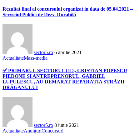
Rezultat final al concursului organizat in data de 05.04.2021 –
Serviciul Politici de Dezv. Durabilă
sector5.ro
6 aprilie 2021
Actualitate
Mass-media
✅ PRIMARUL SECTORULUI 5, CRISTIAN POPESCU
PIEDONE ȘI ANTREPRENORUL, GABRIEL
LUPULESCU, AU DEMARAT REPARAȚIA STRĂZII
DRĂGANULUI
sector5.ro
8 iunie 2021
Actualitate
Anunțuri
Concursuri