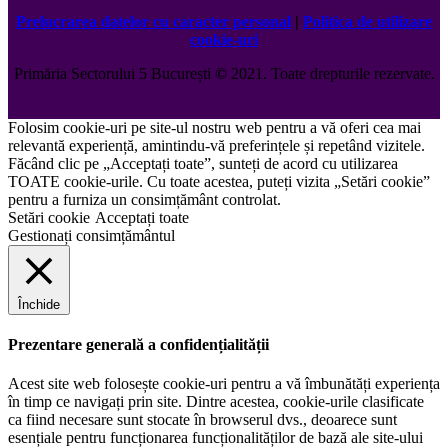
Prelucrarea datelor cu caracter personal
|
Politica de utilizare
cookie-uri
Primăria Sectorului 5 București
©️
2021. Toate drepturile rezervate.
Folosim cookie-uri pe site-ul nostru web pentru a vă oferi cea mai
relevantă experiență, amintindu-vă preferințele și repetând vizitele.
Făcând clic pe „Acceptați toate”, sunteți de acord cu utilizarea
TOATE cookie-urile. Cu toate acestea, puteți vizita „Setări cookie”
pentru a furniza un consimțământ controlat.
Setări cookie
Acceptați toate
Gestionați consimțământul
Închide
Prezentare generală a confidențialității
Acest site web folosește cookie-uri pentru a vă îmbunătăți experiența
în timp ce navigați prin site. Dintre acestea, cookie-urile clasificate
ca fiind necesare sunt stocate în browserul dvs., deoarece sunt
esențiale pentru funcționarea funcționalităților de bază ale site-ului