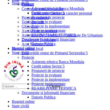
Stare civilă
Proiecte
Contact
Asistenta tehnica Banca Mondiala
Centrul de confidențialitate
Credit rating Sector 5
Prelucrarea datelor cu caracter personal
Propuneri de proiecte
Program audiențe
Proiecte in evaluare
Telefoane utile
Proiecte in implementare
Ghișeul.ro
Proiecte implementate
Asociații de proprietari
REABILITARE TERMICA
Autorizații De Construire – Certificate De Urbanism
Documente si informatii financiare
Descărcare Formulare
Datorie Publica
Acte Necesare/Ghid
Bugetul online
Monitor oficial local
Stare civilă
Dispozitiile emise de Primarul Sectorului 5
Proiecte
Asistenta tehnica Banca Mondiala
Credit rating Sector 5
Propuneri de proiecte
Proiecte in evaluare
Proiecte in implementare
Proiecte implementate
REABILITARE TERMICA
Documente si informatii financiare
Datorie Publica
Bugetul online
Stare civilă