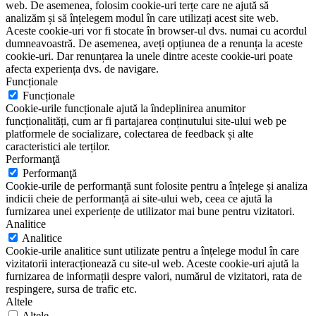
web. De asemenea, folosim cookie-uri terțe care ne ajută să
analizăm și să înțelegem modul în care utilizați acest site web.
Aceste cookie-uri vor fi stocate în browser-ul dvs. numai cu acordul
dumneavoastră. De asemenea, aveți opțiunea de a renunța la aceste
cookie-uri. Dar renunțarea la unele dintre aceste cookie-uri poate
afecta experiența dvs. de navigare.
Funcționale
Funcționale
Cookie-urile funcționale ajută la îndeplinirea anumitor
funcționalități, cum ar fi partajarea conținutului site-ului web pe
platformele de socializare, colectarea de feedback și alte
caracteristici ale terților.
Performanţă
Performanţă
Cookie-urile de performanță sunt folosite pentru a înțelege și analiza
indicii cheie de performanță ai site-ului web, ceea ce ajută la
furnizarea unei experiențe de utilizator mai bune pentru vizitatori.
Analitice
Analitice
Cookie-urile analitice sunt utilizate pentru a înțelege modul în care
vizitatorii interacționează cu site-ul web. Aceste cookie-uri ajută la
furnizarea de informații despre valori, numărul de vizitatori, rata de
respingere, sursa de trafic etc.
Altele
Altele