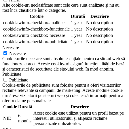
Alte cookie-uri neclasificate sunt cele care sunt analizate și nu au
fost încă clasificate într-o categorie.
Cookie
Durată
Descriere
cookielawinfo-checkbox-analitice
1 year
No description
cookielawinfo-checkbox-functionale
1 year
No description
cookielawinfo-checkbox-necesare
1 year
No description
cookielawinfo-checkbox-publicitate
1 year
No description
Necesare
Necesare
Cookie-urile necesare sunt absolut esențiale pentru ca site-ul web să
funcționeze corect. Aceste cookie-uri asigură funcționalități de bază
și caracteristici de securitate ale site-ului web, în mod anonim.
Publicitate
Publicitate
Cookie-urile de publicitate sunt folosite pentru a oferi vizitatorilor
reclame relevante și campanii de marketing. Aceste module cookie
urmăresc vizitatorii pe site-uri web și colectează informații pentru a
oferi reclame personalizate.
Cookie
Durată
Descriere
Acest cookie este utilizat pentru un profil bazat pe
6
NID
interesul utilizatorului și afișează reclame
months
personalizate utilizatorilor.