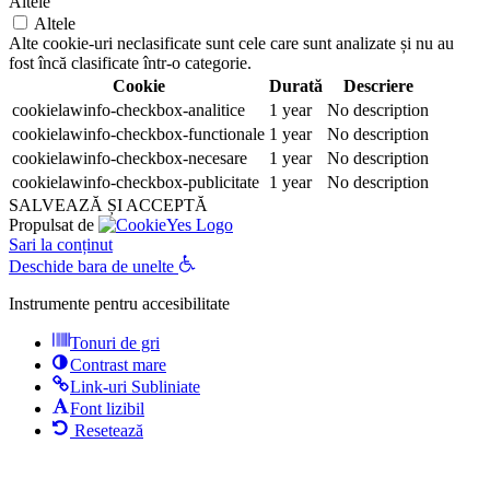
Altele
Altele
Alte cookie-uri neclasificate sunt cele care sunt analizate și nu au
fost încă clasificate într-o categorie.
Cookie
Durată
Descriere
cookielawinfo-checkbox-analitice
1 year
No description
cookielawinfo-checkbox-functionale
1 year
No description
cookielawinfo-checkbox-necesare
1 year
No description
cookielawinfo-checkbox-publicitate
1 year
No description
SALVEAZĂ ȘI ACCEPTĂ
Propulsat de
Sari la conținut
Deschide bara de unelte
Instrumente pentru accesibilitate
Tonuri de gri
Contrast mare
Link-uri Subliniate
Font lizibil
Resetează