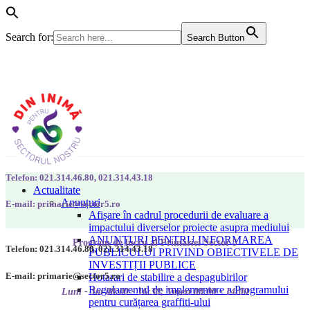
Search for:
Search Button
Telefon: 021.314.46.80, 021.314.43.18
Actualitate
Anunțuri
E-mail: primarie@sector5.ro
Afișare în cadrul procedurii de evaluare a
impactului diverselor proiecte asupra mediului
ANUNȚURI PENTRU INFORMAREA
Program de lucru al Primăriei Sector 5
Telefon: 021.314.46.80, 021.314.43.18
PUBLICULUI PRIVIND OBIECTIVELE DE
INVESTIȚII PUBLICE
E-mail: primarie@sector5.ro
Hotarari de stabilire a despagubirilor
Regulamentul de implementare a Programului
Luni - Joi 08:00 - 16:30; Vineri 08:00 - 14:00
pentru curățarea graffiti-ului