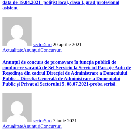
data de 19.04.2021- polițist local, clasa I, grad profesional
asistent
sector5.ro
20 aprilie 2021
Actualitate
Anunțuri
Concursuri
Anunțul de concurs de promovare în funcția publică de
conducere vacantă de Șef Serviciu la Serviciul Parcaje Auto de
Reședința din cadrul Direcției de Administrare a Domeniului
Public – Direcția Generală de Administrare a Domeniului
Public și Privat al Sectorului 5, 08.07.2021-proba scrisă.
sector5.ro
7 iunie 2021
Actualitate
Anunțuri
Concursuri