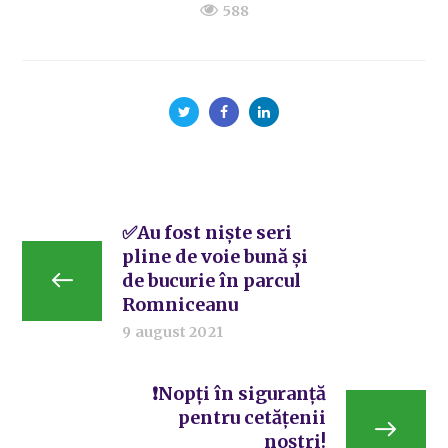
588
✅Au fost niște seri
pline de voie bună și
de bucurie în parcul
Romniceanu
9 august 2021
❗Nopți în siguranță
pentru cetățenii
noștri!