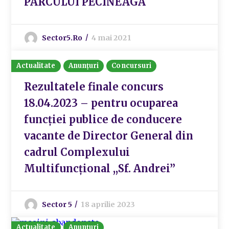
PARCULUI PECINEAGA
Sector5.ro
4 mai 2021
Actualitate
Anunțuri
Concursuri
Rezultatele finale concurs
18.04.2023 – pentru ocuparea
funcției publice de conducere
vacante de Director General din
cadrul Complexului
Multifuncțional ,,Sf. Andrei”
Sector 5
18 aprilie 2023
Actualitate
Anunțuri