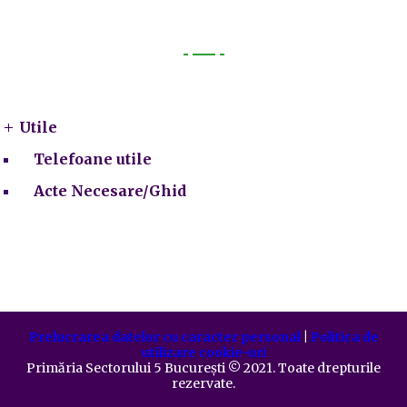
Utile
Utile
Telefoane utile
Acte Necesare/Ghid
Prelucrarea datelor cu caracter personal
|
Politica de
utilizare cookie-uri
Primăria Sectorului 5 București
©️
2021. Toate drepturile
rezervate.