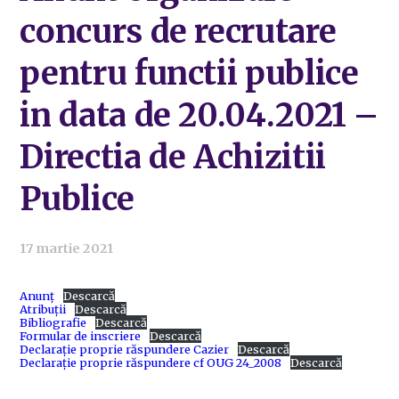
concurs de recrutare
pentru functii publice
in data de 20.04.2021 –
Directia de Achizitii
Publice
17 martie 2021
Anunț
Descarcă
Atribuții
Descarcă
Bibliografie
Descarcă
Formular de inscriere
Descarcă
Declarație proprie răspundere Cazier
Descarcă
Declarație proprie răspundere cf OUG 24_2008
Descarcă