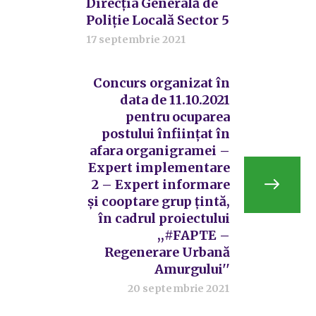
Direcția Generală de
Poliție Locală Sector 5
17 septembrie 2021
Concurs organizat în
data de 11.10.2021
pentru ocuparea
postului înfiinţat în
afara organigramei –
Expert implementare
2 – Expert informare
și cooptare grup țintă,
în cadrul proiectului
,,#FAPTE –
Regenerare Urbană
Amurgului''
20 septembrie 2021