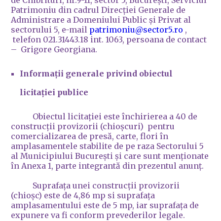
de Chibrituri, nr.9-11, sector 5, București, Serviciul
Patrimoniu din cadrul Direcției Generale de
Administrare a Domeniului Public și Privat al
sectorului 5, e-mail
patrimoniu@sector5.ro
,
telefon 021.31443.18 int. 1063, persoana de contact
– Grigore Georgiana.
Informații generale privind obiectul
licitației publice
Obiectul licitației este închirierea a 40 de
construcții provizorii (chioșcuri) pentru
comercializarea de presă, carte, flori în
amplasamentele stabilite de pe raza Sectorului 5
al Municipiului București și care sunt menționate
în Anexa 1, parte integrantă din prezentul anunț.
Suprafața unei construcții provizorii
(chioșc) este de 4,86 mp si suprafața
amplasamentului este de 5 mp, iar suprafața de
expunere va fi conform prevederilor legale.