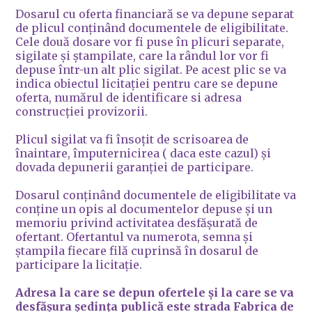
Dosarul cu oferta financiară se va depune separat
de plicul conținând documentele de eligibilitate.
Cele două dosare vor fi puse în plicuri separate,
sigilate și ștampilate, care la rândul lor vor fi
depuse într-un alt plic sigilat. Pe acest plic se va
indica obiectul licitației pentru care se depune
oferta, numărul de identificare si adresa
construcției provizorii.
Plicul sigilat va fi însoțit de scrisoarea de
înaintare, împuternicirea ( daca este cazul) și
dovada depunerii garanției de participare.
Dosarul conținând documentele de eligibilitate va
conține un opis al documentelor depuse și un
memoriu privind activitatea desfășurată de
ofertant. Ofertantul va numerota, semna și
ștampila fiecare filă cuprinsă în dosarul de
participare la licitație.
Adresa la care se depun ofertele și la care se va
desfășura ședința publică este strada Fabrica de