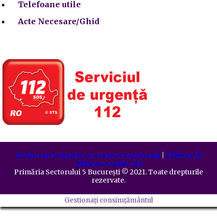
Telefoane utile
Acte Necesare/Ghid
Prelucrarea datelor cu caracter personal
|
Politica de
utilizare cookie-uri
Primăria Sectorului 5 București
©️
2021. Toate drepturile
rezervate.
Gestionați consimțământul