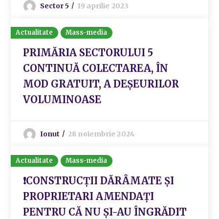
Sector 5
19 aprilie 2023
Actualitate
Mass-media
PRIMĂRIA SECTORULUI 5
CONTINUĂ COLECTAREA, ÎN
MOD GRATUIT, A DEȘEURILOR
VOLUMINOASE
Ionut
28 noiembrie 2024
Actualitate
Mass-media
❗CONSTRUCȚII DĂRÂMATE ȘI
PROPRIETARI AMENDAȚI
PENTRU CĂ NU ȘI-AU ÎNGRĂDIT