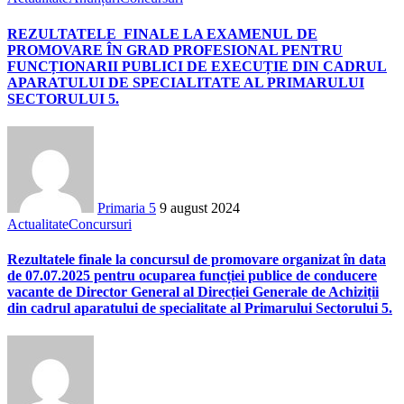
REZULTATELE FINALE LA EXAMENUL DE
PROMOVARE ÎN GRAD PROFESIONAL PENTRU
FUNCȚIONARII PUBLICI DE EXECUȚIE DIN CADRUL
APARATULUI DE SPECIALITATE AL PRIMARULUI
SECTORULUI 5.
Primaria 5
9 august 2024
Actualitate
Concursuri
Rezultatele finale la concursul de promovare organizat în data
de 07.07.2025 pentru ocuparea funcției publice de conducere
vacante de Director General al Direcției Generale de Achiziții
din cadrul aparatului de specialitate al Primarului Sectorului 5.