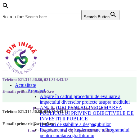
Search for:
Search Button
Telefon: 021.314.46.80, 021.314.43.18
Actualitate
Anunțuri
E-mail: primarie@sector5.ro
Afișare în cadrul procedurii de evaluare a
impactului diverselor proiecte asupra mediului
ANUNȚURI PENTRU INFORMAREA
Program de lucru al Primăriei Sector 5
Telefon: 021.314.46.80, 021.314.43.18
PUBLICULUI PRIVIND OBIECTIVELE DE
INVESTIȚII PUBLICE
E-mail: primarie@sector5.ro
Hotarari de stabilire a despagubirilor
Regulamentul de implementare a Programului
Luni - Joi 08:00 - 16:30; Vineri 08:00 - 14:00
pentru curățarea graffiti-ului