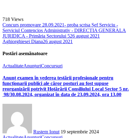
718
Views
Concurs promovare 28.09.2021- proba scrisa Șef Serviciu -
Serviciul Contencios Administrativ - DIRECTIA GENERALA
JURIDICA - Primăria Sectorului 5
26 august 2021
Aghiorghiesei Diana
26 august 2021
Postări asemănatoare
Actualitate
Anunțuri
Concursuri
Anunț examen în vederea testării profesionale pentru
funcționarii publici ale căror posturi au fost supuse
reorganizării potrivit Hotărârii Consiliului Local Sector 5 nr.
98/30.08.2024, organizat în data de 23.09.2024, ora 13.00
Rustem Ionut
19 septembrie 2024
Actualitate
Anunțuri
Concursuri