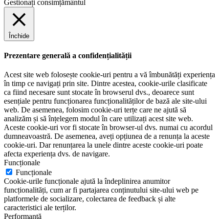
Gestionați consimțământul
Închide
Prezentare generală a confidențialității
Acest site web folosește cookie-uri pentru a vă îmbunătăți experiența
în timp ce navigați prin site. Dintre acestea, cookie-urile clasificate
ca fiind necesare sunt stocate în browserul dvs., deoarece sunt
esențiale pentru funcționarea funcționalităților de bază ale site-ului
web. De asemenea, folosim cookie-uri terțe care ne ajută să
analizăm și să înțelegem modul în care utilizați acest site web.
Aceste cookie-uri vor fi stocate în browser-ul dvs. numai cu acordul
dumneavoastră. De asemenea, aveți opțiunea de a renunța la aceste
cookie-uri. Dar renunțarea la unele dintre aceste cookie-uri poate
afecta experiența dvs. de navigare.
Funcționale
Funcționale
Cookie-urile funcționale ajută la îndeplinirea anumitor
funcționalități, cum ar fi partajarea conținutului site-ului web pe
platformele de socializare, colectarea de feedback și alte
caracteristici ale terților.
Performanţă