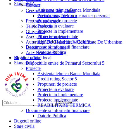
Stare civilă
Proiecte
Contact
Asistenta tehnica Banca Mondiala
Centrul de confidențialitate
Credit rating Sector 5
Prelucrarea datelor cu caracter personal
Propuneri de proiecte
Program audiențe
Proiecte in evaluare
Telefoane utile
Proiecte in implementare
Ghișeul.ro
Proiecte implementate
Asociații de proprietari
REABILITARE TERMICA
Autorizații De Construire – Certificate De Urbanism
Documente si informatii financiare
Descărcare Formulare
Datorie Publica
Acte Necesare/Ghid
Bugetul online
Monitor oficial local
Stare civilă
Dispozitiile emise de Primarul Sectorului 5
Proiecte
Asistenta tehnica Banca Mondiala
Credit rating Sector 5
Propuneri de proiecte
Proiecte in evaluare
Proiecte in implementare
Proiecte implementate
REABILITARE TERMICA
Documente si informatii financiare
Datorie Publica
Bugetul online
Stare civilă