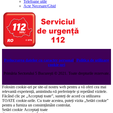
Telefoane utile
Acte Necesare/Ghid
Prelucrarea datelor cu caracter personal
|
Politica de utilizare
cookie-uri
Primăria Sectorului 5 București
©️
2021. Toate drepturile rezervate.
Folosim cookie-uri pe site-ul nostru web pentru a vă oferi cea mai
relevantă experiență, amintindu-vă preferințele și repetând vizitele.
Făcând clic pe „Acceptați toate”, sunteți de acord cu utilizarea
TOATE cookie-urile. Cu toate acestea, puteți vizita „Setări cookie”
pentru a furniza un consimțământ controlat.
Setări cookie
Acceptați toate