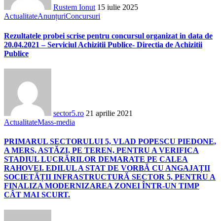
Rustem Ionut
15 iulie 2025
Actualitate
Anunțuri
Concursuri
Rezultatele probei scrise pentru concursul organizat in data de
20.04.2021 – Serviciul Achizitii Publice- Directia de Achizitii
Publice
sector5.ro
21 aprilie 2021
Actualitate
Mass-media
PRIMARUL SECTORULUI 5, VLAD POPESCU PIEDONE,
A MERS, ASTĂZI, PE TEREN, PENTRU A VERIFICA
STADIUL LUCRĂRILOR DEMARATE PE CALEA
RAHOVEI. EDILUL A STAT DE VORBĂ CU ANGAJAȚII
SOCIETĂȚII INFRASTRUCTURĂ SECTOR 5, PENTRU A
FINALIZA MODERNIZAREA ZONEI ÎNTR-UN TIMP
CÂT MAI SCURT.