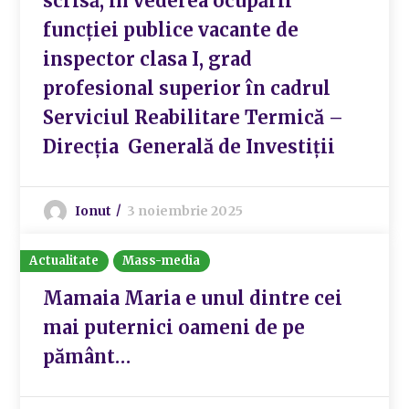
scrisă, în vederea ocupării
funcției publice vacante de
inspector clasa I, grad
profesional superior în cadrul
Serviciul Reabilitare Termică –
Direcția Generală de Investiții
Ionut
3 noiembrie 2025
Actualitate
Mass-media
Mamaia Maria e unul dintre cei
mai puternici oameni de pe
pământ…