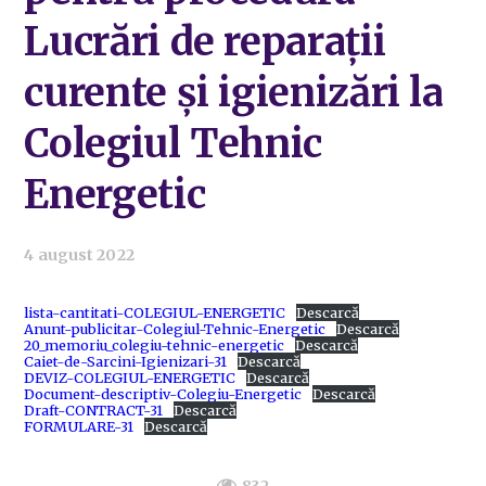
Lucrări de reparații
curente și igienizări la
Colegiul Tehnic
Energetic
4 august 2022
lista-cantitati-COLEGIUL-ENERGETIC
Descarcă
Anunt-publicitar-Colegiul-Tehnic-Energetic
Descarcă
20_memoriu_colegiu-tehnic-energetic
Descarcă
Caiet-de-Sarcini-Igienizari-31
Descarcă
DEVIZ-COLEGIUL-ENERGETIC
Descarcă
Document-descriptiv-Colegiu-Energetic
Descarcă
Draft-CONTRACT-31
Descarcă
FORMULARE-31
Descarcă
832