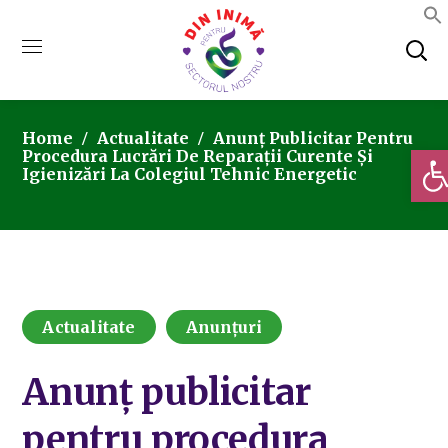
Home
Actualitate
Anunț Publicitar Pentru
Deschi
Procedura Lucrări De Reparații Curente Și
Igienizări La Colegiul Tehnic Energetic
Actualitate
Anunțuri
Anunț publicitar
pentru procedura