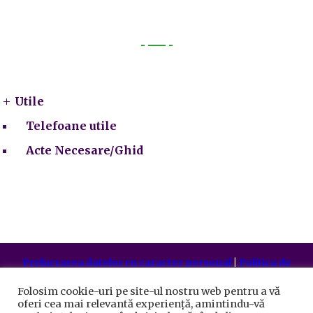
Utile
Utile
Telefoane utile
Acte Necesare/Ghid
Prelucrarea datelor cu caracter personal
|
Politica de
utilizare cookie-uri
Primăria Sectorului 5 București
©️
2021. Toate drepturile
Folosim cookie-uri pe site-ul nostru web pentru a vă
rezervate.
oferi cea mai relevantă experiență, amintindu-vă