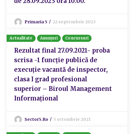
de 28.09.2023 ora 10:00.
Primaria 5
22 septembrie 2023
Actualitate
Anunțuri
Concursuri
Rezultat final 27.09.2021- proba
scrisa -1 funcție publică de
execuție vacantă de inspector,
clasa I grad profesional
superior – Biroul Management
Informațional
Sector5.ro
5 octombrie 2021