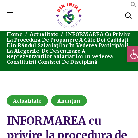
Home
Actualitate
INFORMAREA Cu Privire
La Procedura De Propunere A Câte Doi Cadidați
Din Rândul Salariaților În Vederea Participării
Deschi
La Alegerile De Desemnare A
Reprezentanților Salariaților În Vederea
Constituirii Comisiei De Disciplină
Actualitate
Anunțuri
INFORMAREA cu
privire la procedura de