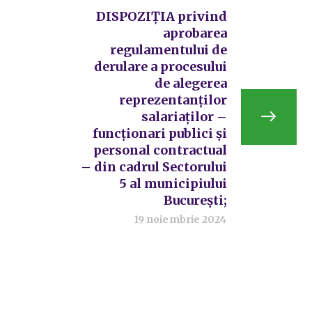
DISPOZIŢIA privind
aprobarea
regulamentului de
derulare a procesului
de alegerea
reprezentanţilor
salariaţilor –
funcţionari publici și
personal contractual
– din cadrul Sectorului
5 al municipiului
București;
19 noiembrie 2024