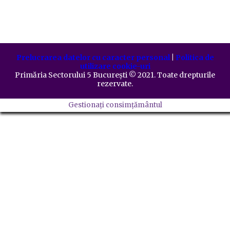
Prelucrarea datelor cu caracter personal
|
Politica de
utilizare cookie-uri
Primăria Sectorului 5 București
©️
2021. Toate drepturile
rezervate.
Gestionați consimțământul