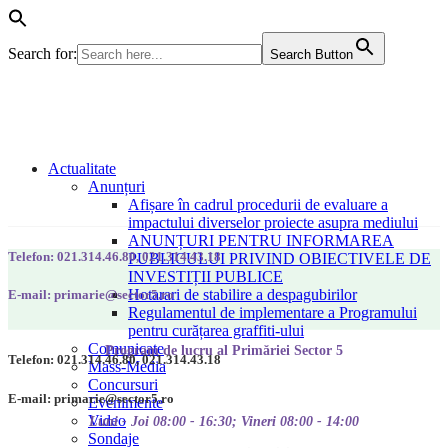
Search for:
Search Button
Actualitate
Anunțuri
Afișare în cadrul procedurii de evaluare a
impactului diverselor proiecte asupra mediului
ANUNȚURI PENTRU INFORMAREA
Telefon: 021.314.46.80, 021.314.43.18
PUBLICULUI PRIVIND OBIECTIVELE DE
INVESTIȚII PUBLICE
Hotarari de stabilire a despagubirilor
E-mail: primarie@sector5.ro
Regulamentul de implementare a Programului
pentru curățarea graffiti-ului
Comunicate
Program de lucru al Primăriei Sector 5
Telefon: 021.314.46.80, 021.314.43.18
Mass-Media
Concursuri
E-mail: primarie@sector5.ro
Evenimente
Video
Luni - Joi 08:00 - 16:30; Vineri 08:00 - 14:00
Sondaje