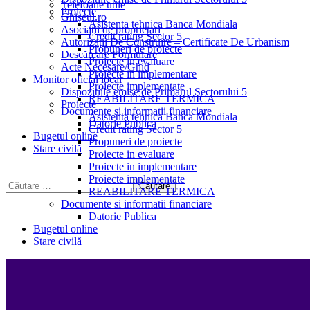
Telefoane utile
Proiecte
Ghișeul.ro
Asistenta tehnica Banca Mondiala
Asociații de proprietari
Credit rating Sector 5
Autorizații De Construire – Certificate De Urbanism
Propuneri de proiecte
Descărcare Formulare
Proiecte in evaluare
Acte Necesare/Ghid
Proiecte in implementare
Monitor oficial local
Proiecte implementate
Dispozitiile emise de Primarul Sectorului 5
REABILITARE TERMICA
Proiecte
Documente si informatii financiare
Asistenta tehnica Banca Mondiala
Datorie Publica
Credit rating Sector 5
Bugetul online
Propuneri de proiecte
Stare civilă
Proiecte in evaluare
Proiecte in implementare
Proiecte implementate
REABILITARE TERMICA
Documente si informatii financiare
Datorie Publica
Bugetul online
Stare civilă