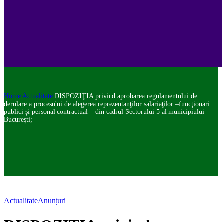
Home
Actualitate
DISPOZIŢIA privind aprobarea regulamentului de
derulare a procesului de alegerea reprezentanţilor salariaţilor –funcţionari
publici și personal contractual – din cadrul Sectorului 5 al municipiului
București;
Actualitate
Anunțuri