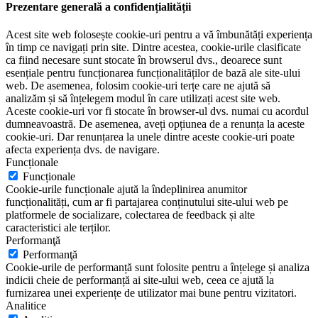
Prezentare generală a confidențialității
Acest site web folosește cookie-uri pentru a vă îmbunătăți experiența
în timp ce navigați prin site. Dintre acestea, cookie-urile clasificate
ca fiind necesare sunt stocate în browserul dvs., deoarece sunt
esențiale pentru funcționarea funcționalităților de bază ale site-ului
web. De asemenea, folosim cookie-uri terțe care ne ajută să
analizăm și să înțelegem modul în care utilizați acest site web.
Aceste cookie-uri vor fi stocate în browser-ul dvs. numai cu acordul
dumneavoastră. De asemenea, aveți opțiunea de a renunța la aceste
cookie-uri. Dar renunțarea la unele dintre aceste cookie-uri poate
afecta experiența dvs. de navigare.
Funcționale
Funcționale
Cookie-urile funcționale ajută la îndeplinirea anumitor
funcționalități, cum ar fi partajarea conținutului site-ului web pe
platformele de socializare, colectarea de feedback și alte
caracteristici ale terților.
Performanţă
Performanţă
Cookie-urile de performanță sunt folosite pentru a înțelege și analiza
indicii cheie de performanță ai site-ului web, ceea ce ajută la
furnizarea unei experiențe de utilizator mai bune pentru vizitatori.
Analitice