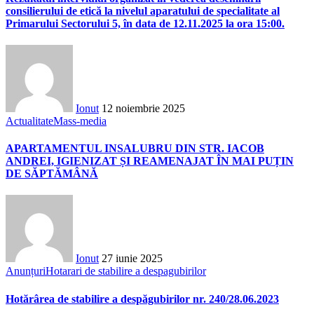
consilierului de etică la nivelul aparatului de specialitate al
Primarului Sectorului 5, în data de 12.11.2025 la ora 15:00.
Ionut
12 noiembrie 2025
Actualitate
Mass-media
APARTAMENTUL INSALUBRU DIN STR. IACOB
ANDREI, IGIENIZAT ȘI REAMENAJAT ÎN MAI PUȚIN
DE SĂPTĂMÂNĂ
Ionut
27 iunie 2025
Anunțuri
Hotarari de stabilire a despagubirilor
Hotărârea de stabilire a despăgubirilor nr. 240/28.06.2023