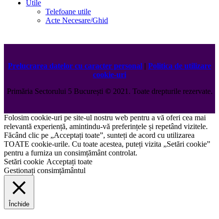
Utile
Telefoane utile
Acte Necesare/Ghid
Prelucrarea datelor cu caracter personal
|
Politica de utilizare
cookie-uri
Primăria Sectorului 5 București
©️
2021. Toate drepturile rezervate.
Folosim cookie-uri pe site-ul nostru web pentru a vă oferi cea mai
relevantă experiență, amintindu-vă preferințele și repetând vizitele.
Făcând clic pe „Acceptați toate”, sunteți de acord cu utilizarea
TOATE cookie-urile. Cu toate acestea, puteți vizita „Setări cookie”
pentru a furniza un consimțământ controlat.
Setări cookie
Acceptați toate
Gestionați consimțământul
Închide