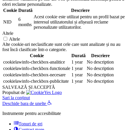
oferi reclame personalizate.
Cookie
Durată
Descriere
Acest cookie este utilizat pentru un profil bazat pe
6
NID
interesul utilizatorului și afișează reclame
months
personalizate utilizatorilor.
Altele
Altele
Alte cookie-uri neclasificate sunt cele care sunt analizate și nu au
fost încă clasificate într-o categorie.
Cookie
Durată
Descriere
cookielawinfo-checkbox-analitice
1 year
No description
cookielawinfo-checkbox-functionale
1 year
No description
cookielawinfo-checkbox-necesare
1 year
No description
cookielawinfo-checkbox-publicitate
1 year
No description
SALVEAZĂ ȘI ACCEPTĂ
Propulsat de
Sari la conținut
Deschide bara de unelte
Instrumente pentru accesibilitate
Tonuri de gri
Contrast mare