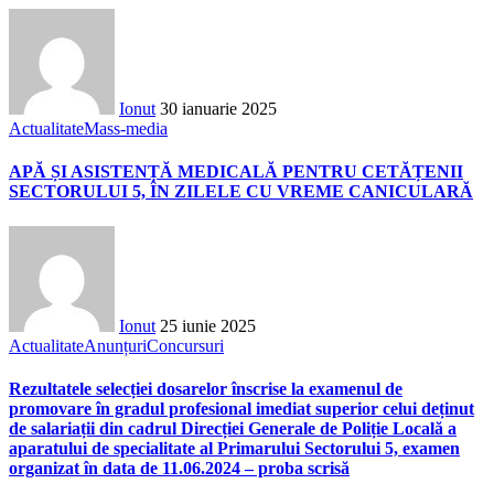
Ionut
30 ianuarie 2025
Actualitate
Mass-media
APĂ ȘI ASISTENȚĂ MEDICALĂ PENTRU CETĂȚENII
SECTORULUI 5, ÎN ZILELE CU VREME CANICULARĂ
Ionut
25 iunie 2025
Actualitate
Anunțuri
Concursuri
Rezultatele selecției dosarelor înscrise la examenul de
promovare în gradul profesional imediat superior celui deținut
de salariații din cadrul Direcției Generale de Poliție Locală a
aparatului de specialitate al Primarului Sectorului 5, examen
organizat în data de 11.06.2024 – proba scrisă