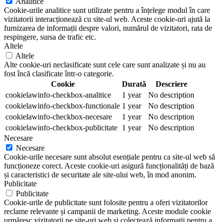
Analitice
Cookie-urile analitice sunt utilizate pentru a înțelege modul în care
vizitatorii interacționează cu site-ul web. Aceste cookie-uri ajută la
furnizarea de informații despre valori, numărul de vizitatori, rata de
respingere, sursa de trafic etc.
Altele
Altele
Alte cookie-uri neclasificate sunt cele care sunt analizate și nu au
fost încă clasificate într-o categorie.
Cookie
Durată
Descriere
cookielawinfo-checkbox-analitice
1 year
No description
cookielawinfo-checkbox-functionale
1 year
No description
cookielawinfo-checkbox-necesare
1 year
No description
cookielawinfo-checkbox-publicitate
1 year
No description
Necesare
Necesare
Cookie-urile necesare sunt absolut esențiale pentru ca site-ul web să
funcționeze corect. Aceste cookie-uri asigură funcționalități de bază
și caracteristici de securitate ale site-ului web, în mod anonim.
Publicitate
Publicitate
Cookie-urile de publicitate sunt folosite pentru a oferi vizitatorilor
reclame relevante și campanii de marketing. Aceste module cookie
urmăresc vizitatorii pe site-uri web și colectează informații pentru a