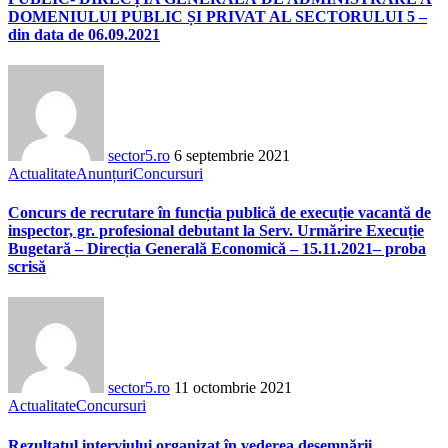
DOMENIULUI PUBLIC ȘI PRIVAT AL SECTORULUI 5 –
din data de 06.09.2021
sector5.ro
6 septembrie 2021
Actualitate
Anunțuri
Concursuri
Concurs de recrutare în funcția publică de execuție vacantă de
inspector, gr. profesional debutant la Serv. Urmărire Execuție
Bugetară – Direcția Generală Economică – 15.11.2021– proba
scrisă
sector5.ro
11 octombrie 2021
Actualitate
Concursuri
Rezultatul interviului organizat în vederea desemnării