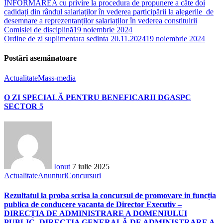
INFORMAREA cu privire la procedura de propunere a câte doi
cadidați din rândul salariaților în vederea participării la alegerile de
desemnare a reprezentanților salariaților în vederea constituirii
Comisiei de disciplină
19 noiembrie 2024
Ordine de zi suplimentara sedinta 20.11.2024
19 noiembrie 2024
Postări asemănatoare
Actualitate
Mass-media
O ZI SPECIALĂ PENTRU BENEFICARII DGASPC
SECTOR 5
Ionut
7 iulie 2025
Actualitate
Anunțuri
Concursuri
Rezultatul la proba scrisa la concursul de promovare in funcția
publica de conducere vacanta de Director Executiv –
DIRECȚIA DE ADMINISTRARE A DOMENIULUI
PUBLIC- DIRECȚIA GENERALĂ DE ADMINISTRARE A