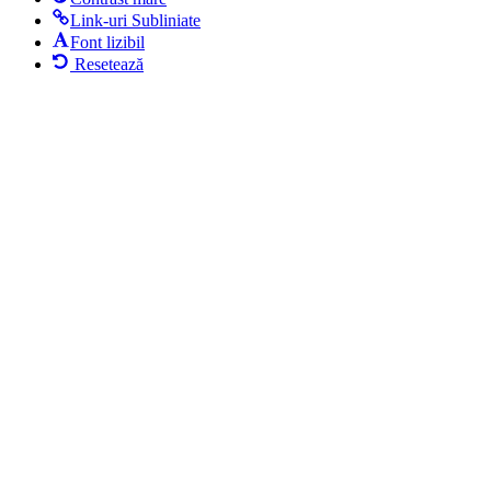
Link-uri Subliniate
Font lizibil
Resetează